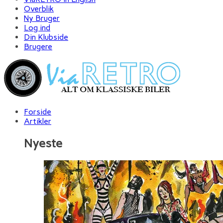
Overblik
Ny Bruger
Log ind
Din Klubside
Brugere
Forside
Artikler
Nyeste