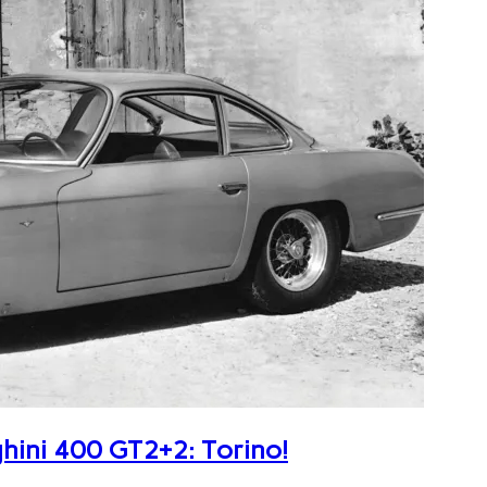
ghini 400 GT2+2: Torino!