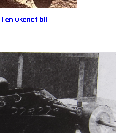
i en ukendt bil