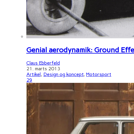
Genial aerodynamik: Ground Effe
Claus Ebberfeld
21. marts 2013
Artikel
,
Design og koncept
,
Motorsport
29