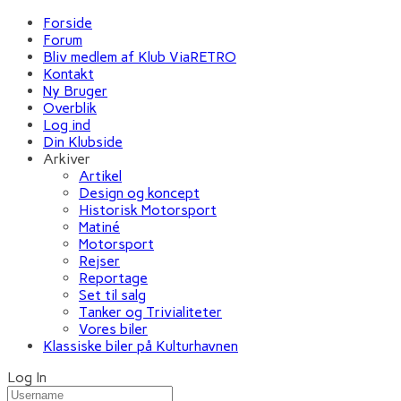
Forside
Forum
Bliv medlem af Klub ViaRETRO
Kontakt
Ny Bruger
Overblik
Log ind
Din Klubside
Arkiver
Artikel
Design og koncept
Historisk Motorsport
Matiné
Motorsport
Rejser
Reportage
Set til salg
Tanker og Trivialiteter
Vores biler
Klassiske biler på Kulturhavnen
Log In