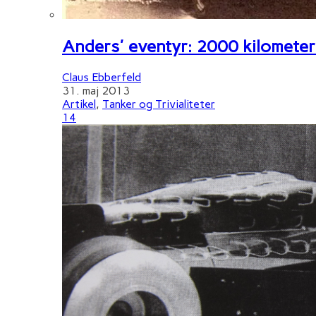
Anders' eventyr: 2000 kilometer 
Claus Ebberfeld
31. maj 2013
Artikel
,
Tanker og Trivialiteter
14