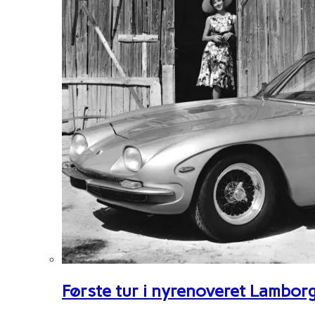
Første tur i nyrenoveret Lambor