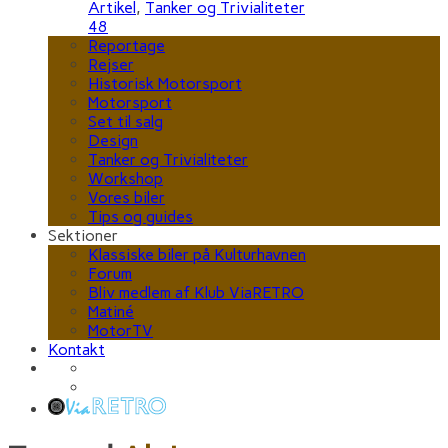
Artikel
,
Tanker og Trivialiteter
48
Reportage
Rejser
Historisk Motorsport
Motorsport
Set til salg
Design
Tanker og Trivialiteter
Workshop
Vores biler
Tips og guides
Sektioner
Klassiske biler på Kulturhavnen
Forum
Bliv medlem af Klub ViaRETRO
Matiné
MotorTV
Kontakt