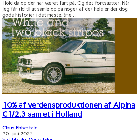
Hold da op der har været fart på. Og det fortsætter. Når
jeg får tid til at samle op på noget af det hele er der dog
gode historier i det meste. (me
...
10% af verdensproduktionen af Alpina
C1/2.3 samlet i Holland
Claus Ebberfeld
30. juni 2023
Set til salg
,
Vores biler