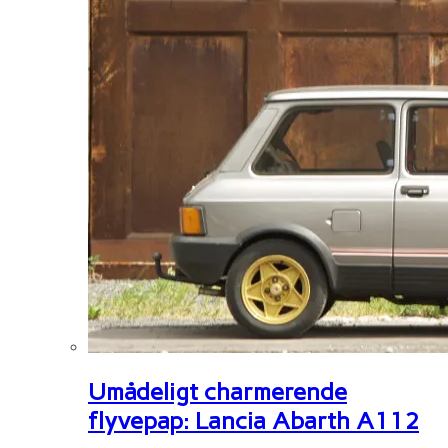
Umådeligt charmerende
flyvepap: Lancia Abarth A112