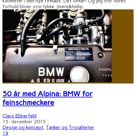
kilometer i den nye firmabil: Det virker! Og jeg tror vores
forhold bliver stor lykke. (mere&hellip
...
50 år med Alpina: BMW for
feinschmeckere
Claus Ebberfeld
15. december 2015
Design og koncept
,
Tanker og Trivialiteter
19