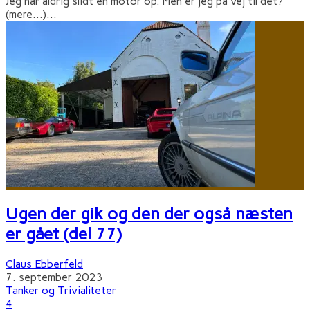
Jeg har aldrig slidt en motor op. Men er jeg på vej til det?
(mere…)
...
Ugen der gik og den der også næsten
er gået (del 77)
Claus Ebberfeld
7. september 2023
Tanker og Trivialiteter
4