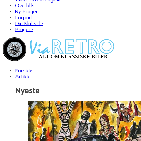
Overblik
Ny Bruger
Log ind
Din Klubside
Brugere
Forside
Artikler
Nyeste