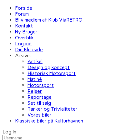
Forside
Forum
Bliv medlem af Klub ViaRETRO
Kontakt
Ny Bruger
Overblik
Log ind
Din Klubside
Arkiver
Artikel
Design og koncept
Historisk Motorsport
Matiné
Motorsport
Rejser
Reportage
Set til salg
Tanker og Trivialiteter
Vores biler
Klassiske biler på Kulturhavnen
Log In