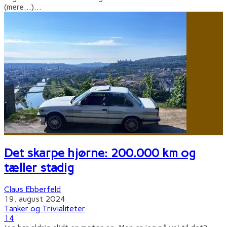
(mere…)
...
Det skarpe hjørne: 200.000 km og
tæller stadig
Claus Ebberfeld
19. august 2024
Tanker og Trivialiteter
14