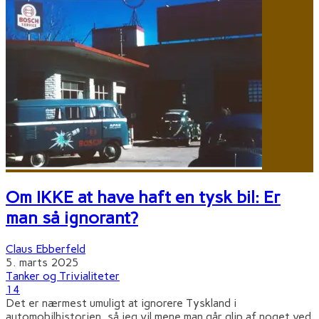
Om IKKE at have haft en tysk bil: Er
man så ignorant?
Claus Ebberfeld
5. marts 2025
Tanker og Trivialiteter
14
Det er nærmest umuligt at ignorere Tyskland i
automobilhistorien, så jeg vil mene man går glip af noget ved