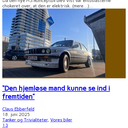
Da den nye M3-konceptbil blev vist var entusiasterne
chokeret over, at den er elektrisk. (mere…)
...
“Den hjemløse mand kunne se ind i
fremtiden”
Claus Ebberfeld
18. juni 2025
Tanker og Trivialiteter
,
Vores biler
13