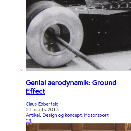
Genial aerodynamik: Ground
Effect
Claus Ebberfeld
21. marts 2013
Artikel
,
Design og koncept
,
Motorsport
29