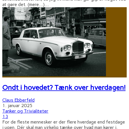
at gøre det. (mere…)
...
Ondt i hovedet? Tænk over hverdagen!
Claus Ebberfeld
1. januar 2025
Tanker og Trivialiteter
13
For de fleste mennesker er der flere hverdage end festdage
i ugen. Dér skal man virkelig tænke over hvad man kører i.