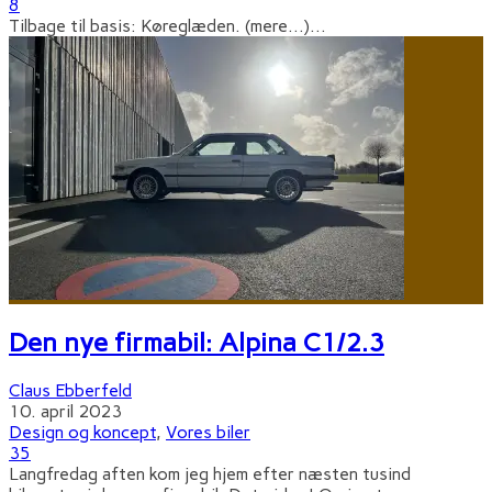
8
Tilbage til basis: Køreglæden. (mere…)
...
Den nye firmabil: Alpina C1/2.3
Claus Ebberfeld
10. april 2023
Design og koncept
,
Vores biler
35
Langfredag aften kom jeg hjem efter næsten tusind