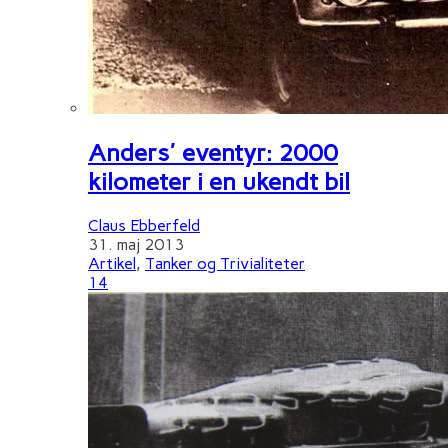
Anders' eventyr: 2000
kilometer i en ukendt bil
Claus Ebberfeld
31. maj 2013
Artikel
,
Tanker og Trivialiteter
14