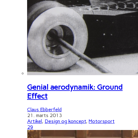
Genial aerodynamik: Ground
Effect
Claus Ebberfeld
21. marts 2013
Artikel
,
Design og koncept
,
Motorsport
29