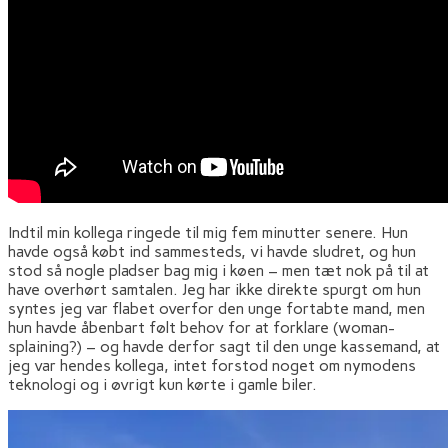
Indtil min kollega ringede til mig fem minutter senere. Hun
havde også købt ind sammesteds, vi havde sludret, og hun
stod så nogle pladser bag mig i køen – men tæt nok på til at
have overhørt samtalen. Jeg har ikke direkte spurgt om hun
syntes jeg var flabet overfor den unge fortabte mand, men
hun havde åbenbart følt behov for at forklare (woman-
splaining?) – og havde derfor sagt til den unge kassemand, at
jeg var hendes kollega, intet forstod noget om nymodens
teknologi og i øvrigt kun kørte i gamle biler.