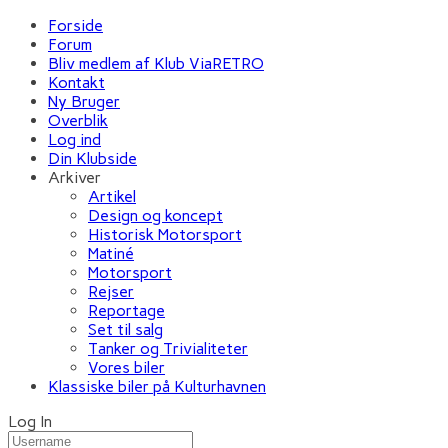
Forside
Forum
Bliv medlem af Klub ViaRETRO
Kontakt
Ny Bruger
Overblik
Log ind
Din Klubside
Arkiver
Artikel
Design og koncept
Historisk Motorsport
Matiné
Motorsport
Rejser
Reportage
Set til salg
Tanker og Trivialiteter
Vores biler
Klassiske biler på Kulturhavnen
Log In