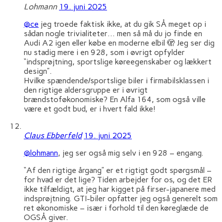
Lohmann
19. juni 2025
@ce
jeg troede faktisk ikke, at du gik SÅ meget op i
sådan nogle trivialiteter… men så må du jo finde en
Audi A2 igen eller købe en moderne elbil 🫣 Jeg ser dig
nu stadig mere i en 928, som i øvrigt opfylder
“indsprøjtning, sportslige køreegenskaber og lækkert
design”.
Hvilke spændende/sportslige biler i firmabilsklassen i
den rigtige aldersgruppe er i øvrigt
brændstoføkonomiske? En Alfa 164, som også ville
være et godt bud, er i hvert fald ikke!
Claus Ebberfeld
19. juni 2025
@lohmann
, jeg ser også mig selv i en 928 – engang.
“Af den rigtige årgang” er et rigtigt godt spørgsmål –
for hvad er det lige? Tiden arbejder for os, og det ER
ikke tilfældigt, at jeg har kigget på firser-japanere med
indsprøjtning. GTI-biler opfatter jeg også generelt som
ret økonomiske – især i forhold til den køreglæde de
OGSÅ giver.