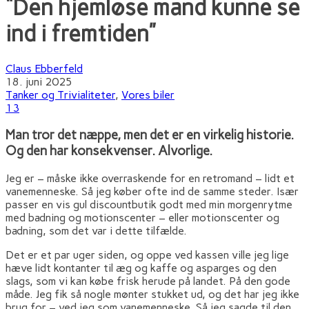
“Den hjemløse mand kunne se
ind i fremtiden”
Claus Ebberfeld
18. juni 2025
Tanker og Trivialiteter
,
Vores biler
13
Man tror det næppe, men det er en virkelig historie.
Og den har konsekvenser. Alvorlige.
Jeg er – måske ikke overraskende for en retromand – lidt et
vanemenneske. Så jeg køber ofte ind de samme steder. Især
passer en vis gul discountbutik godt med min morgenrytme
med badning og motionscenter – eller motionscenter og
badning, som det var i dette tilfælde.
Det er et par uger siden, og oppe ved kassen ville jeg lige
hæve lidt kontanter til æg og kaffe og asparges og den
slags, som vi kan købe frisk herude på landet. På den gode
måde. Jeg fik så nogle mønter stukket ud, og det har jeg ikke
brug for – ved jeg som vanemenneske. Så jeg sagde til den