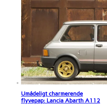
Umådeligt charmerende
flyvepap: Lancia Abarth A112