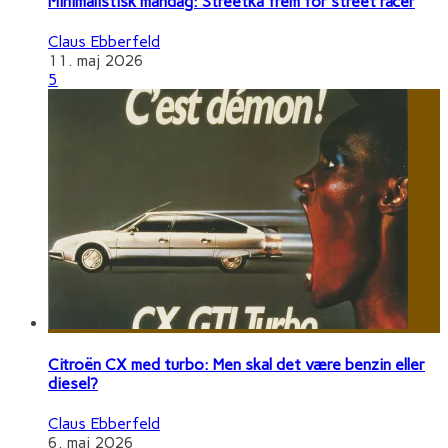
Minimalistisk mandag: Streetka frem for street racer
Claus Ebberfeld
11. maj 2026
5
Citroën CX med turbo: Men skal det være benzin eller
diesel?
Claus Ebberfeld
6. maj 2026