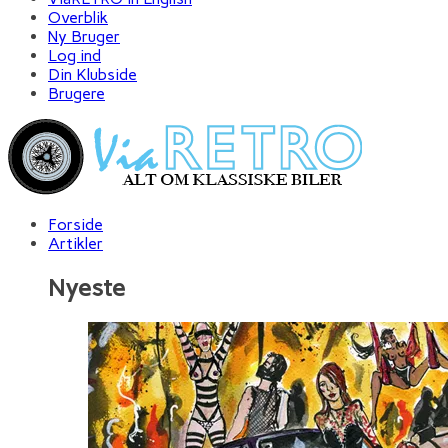
Overblik
Ny Bruger
Log ind
Din Klubside
Brugere
Forside
Artikler
Nyeste