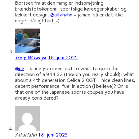
Bortset fra at den mangler indsprøjtning,
brændstoføkonomi, sportslige køreegenskaber og
lækkert design,
@alfahahn
– jamen, så er det ikke
noget dårligt bud :-)
Tony Wawryk
18. juni 2025
@ce
– since you seem not to want to go in the
direction of a 944 S2 (though you really should), what
about a 4th generation Celica 2.0GT – nice clean lines,
decent performance, fuel injection (I believe)? Or is
that one of the Japanese sports coupes you have
already considered?
AlfaHahn
18. juni 2025