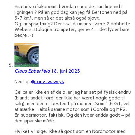
Brændstoføkonomi, hvordan sneg det sig lige ind i
ligningen ? På en god dag kan jeg få Bertonen ned på
6-7 km/l, men så er det altså også sjovt.
Og indsprøjtning? Der skal da mindst være 2 dobbelte
Webers, Bologna trompeter, gerne 4 – det lyder bare
bedre :-)
Claus Ebberfeld
18. juni 2025
Nemlig,
@tony-wawryk
!
Celica er ikke en af de biler jeg har set på fysisk endnu
(blandt andet fordi der ikke har været nogle gode til
salg), men den er bestemt på radaren. Som 1,6 GT, vel
at mærke – altså samme motor som i Corolla og MR2.
En supermotor, faktisk. Og den lyder endda godt – på
den japanske måde.
Hvilket vil sige: Ikke så godt som en Nordmotor med