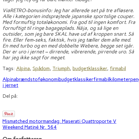
ViaRETRO-bonusinfo: Jeg har allerede set på tre afløsere.
Alle i kategorien indsprøjtede japanske sportslige couper.
Med formuftig totaløkonomi. Fra god til ingen komfort. Fra
fornuftigt til ringe bagageplads. Nåja, og så lige en
outsider, som jeg bare SKAL have ud af kroppen snart. Så
fire. Eller fem-seks, faktisk, hvis jeg tæller dem alle med.
En med turbo og en med dobbelte Webere, begge set igår.
Der er uro i jernet – dirrende, vibrerende, pirrende uro. Så
har jeg ikke sagt for meget.
Tags:
Alpina
,
Spådom
,
Triumph
,
budgetklassiker
,
firmabil
Alpina
brændstoføkonomi
budgetklassiker
firmabil
kilometerpe
i jernet
Del på:
Mismatched motormandag: Maserati Quattroporte V
Weekend Matiné Nr. 564