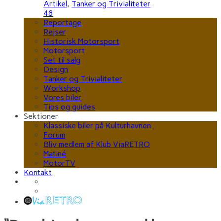
Artikel
,
Tanker og Trivialiteter
48
Reportage
Rejser
Historisk Motorsport
Motorsport
Set til salg
Design
Tanker og Trivialiteter
Workshop
Vores biler
Tips og guides
Sektioner
Klassiske biler på Kulturhavnen
Forum
Bliv medlem af Klub ViaRETRO
Matiné
MotorTV
Kontakt