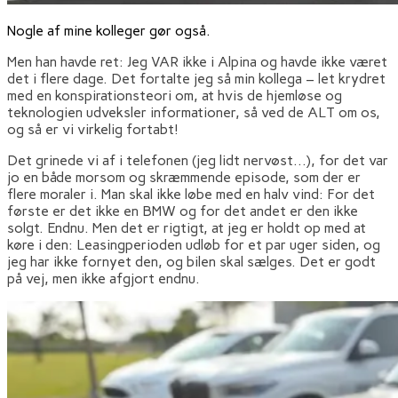
Nogle af mine kolleger gør også.
Men han havde ret: Jeg VAR ikke i Alpina og havde ikke været
det i flere dage. Det fortalte jeg så min kollega – let krydret
med en konspirationsteori om, at hvis de hjemløse og
teknologien udveksler informationer, så ved de ALT om os,
og så er vi virkelig fortabt!
Det grinede vi af i telefonen (jeg lidt nervøst…), for det var
jo en både morsom og skræmmende episode, som der er
flere moraler i. Man skal ikke løbe med en halv vind: For det
første er det ikke en BMW og for det andet er den ikke
solgt. Endnu. Men det er rigtigt, at jeg er holdt op med at
køre i den: Leasingperioden udløb for et par uger siden, og
jeg har ikke fornyet den, og bilen skal sælges. Det er godt
på vej, men ikke afgjort endnu.