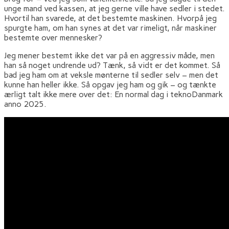
unge mand ved kassen, at jeg gerne ville have sedler i stedet.
Hvortil han svarede, at det bestemte maskinen. Hvorpå jeg
spurgte ham, om han synes at det var rimeligt, når maskiner
bestemte over mennesker?
Jeg mener bestemt ikke det var på en aggressiv måde, men
han så noget undrende ud? Tænk, så vidt er det kommet. Så
bad jeg ham om at veksle mønterne til sedler selv – men det
kunne han heller ikke. Så opgav jeg ham og gik – og tænkte
ærligt talt ikke mere over det: En normal dag i teknoDanmark
anno 2025.