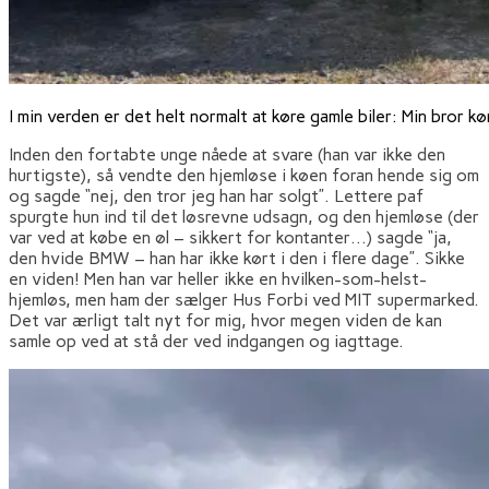
I min verden er det helt normalt at køre gamle biler: Min bror kør
Inden den fortabte unge nåede at svare (han var ikke den
hurtigste), så vendte den hjemløse i køen foran hende sig om
og sagde “nej, den tror jeg han har solgt”. Lettere paf
spurgte hun ind til det løsrevne udsagn, og den hjemløse (der
var ved at købe en øl – sikkert for kontanter…) sagde “ja,
den hvide BMW – han har ikke kørt i den i flere dage”. Sikke
en viden! Men han var heller ikke en hvilken-som-helst-
hjemløs, men ham der sælger Hus Forbi ved MIT supermarked.
Det var ærligt talt nyt for mig, hvor megen viden de kan
samle op ved at stå der ved indgangen og iagttage.