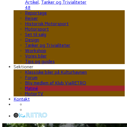
Artikel
,
Tanker og Trivialiteter
48
Reportage
Rejser
Historisk Motorsport
Motorsport
Set til salg
Design
Tanker og Trivialiteter
Workshop
Vores biler
Tips og guides
Sektioner
Klassiske biler på Kulturhavnen
Forum
Bliv medlem af Klub ViaRETRO
Matiné
MotorTV
Kontakt