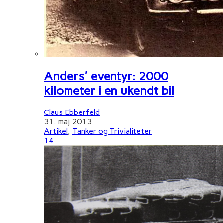
Anders' eventyr: 2000
kilometer i en ukendt bil
Claus Ebberfeld
31. maj 2013
Artikel
,
Tanker og Trivialiteter
14