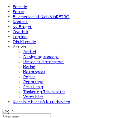
Forside
Forum
Bliv medlem af Klub ViaRETRO
Kontakt
Ny Bruger
Overblik
Log ind
Din Klubside
Arkiver
Artikel
Design og koncept
Historisk Motorsport
Matiné
Motorsport
Rejser
Reportage
Set til salg
Tanker og Trivialiteter
Vores biler
Klassiske biler på Kulturhavnen
Log In