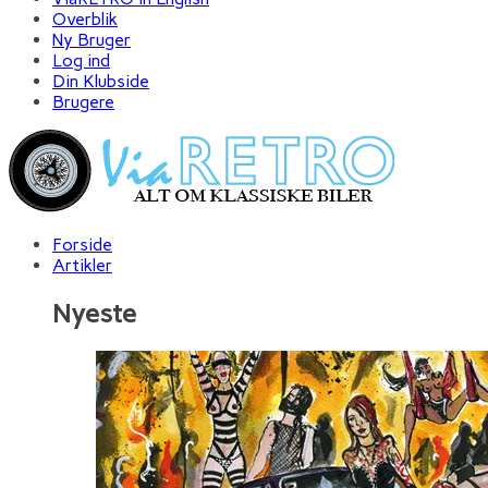
Overblik
Ny Bruger
Log ind
Din Klubside
Brugere
Forside
Artikler
Nyeste