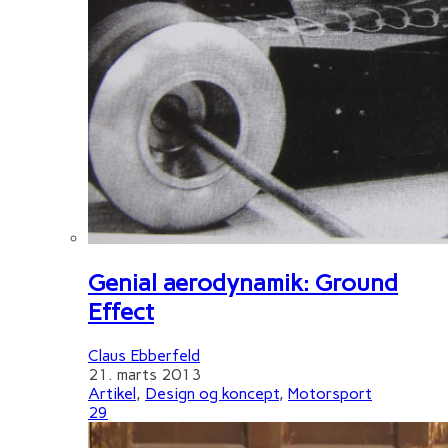
Genial aerodynamik: Ground
Effect
Claus Ebberfeld
21. marts 2013
Artikel
,
Design og koncept
,
Motorsport
29