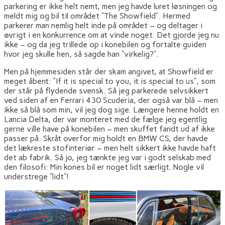
parkering er ikke helt nemt, men jeg havde luret løsningen og
meldt mig og bil til området “The Showfield”. Hermed
parkerer man nemlig helt inde på området – og deltager i
øvrigt i en konkurrence om at vinde noget. Det gjorde jeg nu
ikke – og da jeg trillede op i konebilen og fortalte guiden
hvor jeg skulle hen, så sagde han “virkelig?”.
Men på hjemmesiden står der skam angivet, at Showfield er
meget åbent: “If it is special to you, it is special to us”, som
der står på flydende svensk. Så jeg parkerede selvsikkert
ved siden af en Ferrari 430 Scuderia, der også var blå – men
ikke så blå som min, vil jeg dog sige. Længere henne holdt en
Lancia Delta, der var monteret med de fælge jeg egentlig
gerne ville have på konebilen – men skuffet fandt ud af ikke
passer på. Skråt overfor mig holdt en BMW CS, der havde
det lækreste stofinteriør – men helt sikkert ikke havde haft
det ab fabrik. Så jo, jeg tænkte jeg var i godt selskab med
den filosofi: Min kones bil er noget lidt særligt. Nogle vil
understrege “lidt”!