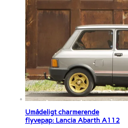
Umådeligt charmerende
flyvepap: Lancia Abarth A112