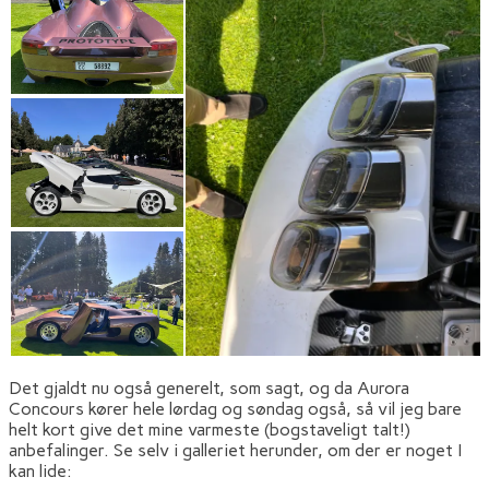
Det gjaldt nu også generelt, som sagt, og da Aurora
Concours kører hele lørdag og søndag også, så vil jeg bare
helt kort give det mine varmeste (bogstaveligt talt!)
anbefalinger. Se selv i galleriet herunder, om der er noget I
kan lide: