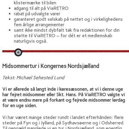
klistermærke til bilen
adgang til alt på ViaRETRO
rabat på udvalgte varer
garanteret godt selskab på nettet og i virkelighedens
fem årlige arrangementer
samt ikke mindst dybfølt tak fra redaktionen for din
støtte til ViaRETRO – for dét er et medlemskab
naturligvis også.
Midsommertur i Kongernes Nordsjælland
Tekst: Michael Sehested Lund
Vi er allerede så langt inde i køresæsonen, at vi i denne uge
har fejret midsommer eller Skt. Hans. På ViaRETRO valgte vi
at være endnu mere på forkant og fejrede midsommer lørdag
for en uge siden.
Vi har været mange steder rundt i landet efterhånden: flere
steder på Fyn og i Jylland, på Sydhavsøerne og i Odsherred.
Til gengæld manglede vi en tur i Nordsjælland, som egentlig