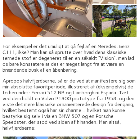
For eksempel er det umuligt at gå fejl af en Meredes-Benz
C111, ikke? Man kan så sprutte over hvad dens klassiske
ternede stof er degeneret til en en såkaldt “Vision”, men lad
os bare konstatere at det er meget langt fra at være en
brændende busk af en åbenbaring.
Apropos halvfjerdserne, så er de ved at manifestere sig som
min absolutte favoritperiode, illustreret af (eksempelvis) de
to herunder: Ferrari 512 BB og Lamborghini Espada. Tæt
ved dem holdt en Volvo P1800 prototype fra 1958, og den
viste det mere klassiske ornamenterede design fra dengang,
hvilket bestemt også har sin charme – hvilket man kunne
bestyrke sig selv i via en BMW 507 og en Porsche
Speedster, der stod ved siden af hinanden. Men altså,
halvfjerdserne: