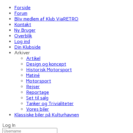
Forside
Forum
Bliv medlem af Klub ViaRETRO
Kontakt
Ny Bruger
Overblik
Log ind
Din Klubside
Arkiver
Artikel
Design og koncept
Historisk Motorsport
Matiné
Motorsport
Rejser
Reportage
Set til salg
Tanker og Trivialiteter
Vores biler
Klassiske biler på Kulturhavnen
Log In