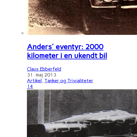
Anders' eventyr: 2000
kilometer i en ukendt bil
Claus Ebberfeld
31. maj 2013
Artikel
,
Tanker og Trivialiteter
14