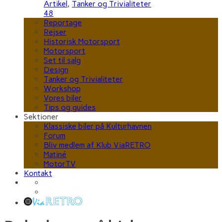
Artikel
,
Tanker og Trivialiteter
48
Reportage
Rejser
Historisk Motorsport
Motorsport
Set til salg
Design
Tanker og Trivialiteter
Workshop
Vores biler
Tips og guides
Sektioner
Klassiske biler på Kulturhavnen
Forum
Bliv medlem af Klub ViaRETRO
Matiné
MotorTV
Kontakt