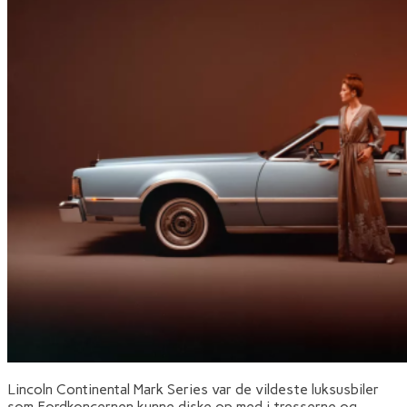
Lincoln Continental Mark Series var de vildeste luksusbiler
som Fordkoncernen kunne diske op med i tresserne og