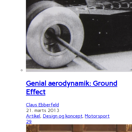
Genial aerodynamik: Ground
Effect
Claus Ebberfeld
21. marts 2013
Artikel
,
Design og koncept
,
Motorsport
29