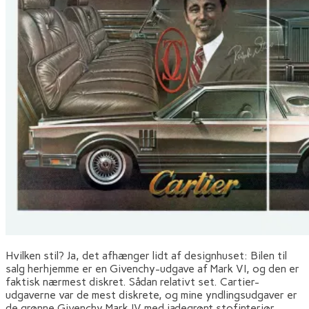
Hvilken stil? Ja, det afhænger lidt af designhuset: Bilen til
salg herhjemme er en Givenchy-udgave af Mark VI, og den er
faktisk nærmest diskret. Sådan relativt set. Cartier-
udgaverne var de mest diskrete, og mine yndlingsudgaver er
de grønne Givenchy Mark IV med jadegrønt stofinteriør.