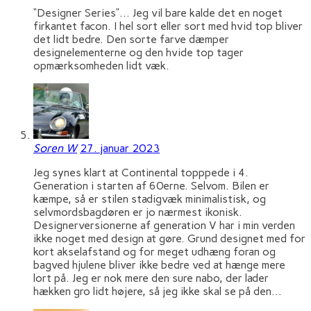
“Designer Series”… Jeg vil bare kalde det en noget
firkantet facon. I hel sort eller sort med hvid top bliver
det lidt bedre. Den sorte farve dæmper
designelementerne og den hvide top tager
opmærksomheden lidt væk.
Soren W
27. januar 2023
Jeg synes klart at Continental topppede i 4.
Generation i starten af 60erne. Selvom. Bilen er
kæmpe, så er stilen stadigvæk minimalistisk, og
selvmordsbagdøren er jo nærmest ikonisk.
Designerversionerne af generation V har i min verden
ikke noget med design at gøre. Grund designet med for
kort akselafstand og for meget udhæng foran og
bagved hjulene bliver ikke bedre ved at hænge mere
lort på. Jeg er nok mere den sure nabo, der lader
hækken gro lidt højere, så jeg ikke skal se på den…