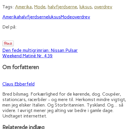
Tags:
Amerika
,
Mode
,
halvfjerdserne
,
luksus
,
overdrev
Amerika
halvfjerdserne
luksus
Mode
overdrev
Del på:
Den fede multigrimrian: Nissan Pulsar
Weekend Matiné Nr. 439
Om forfatteren
Claus Ebberfeld
Bred bilsmag. Forkærlighed for de kørende, dog. Coupéer,
stationcars, racerbiler - og mere til. Herkomst mindre vigtigt,
men jeg elsker Italien. Og Storbritannien. Tyskland. Og... så
videre. I øvrigt mener jeg alting var bedre i gamle dage.
Undtaget internettet.
Relaterede indlæg