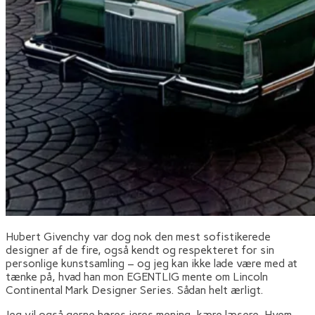
Hubert Givenchy var dog nok den mest sofistikerede
designer af de fire, også kendt og respekteret for sin
personlige kunstsamling – og jeg kan ikke lade være med at
tænke på, hvad han mon EGENTLIG mente om Lincoln
Continental Mark Designer Series. Sådan helt ærligt.
Jeg vil også gerne høres jeres mening, kære læsere. Hvem