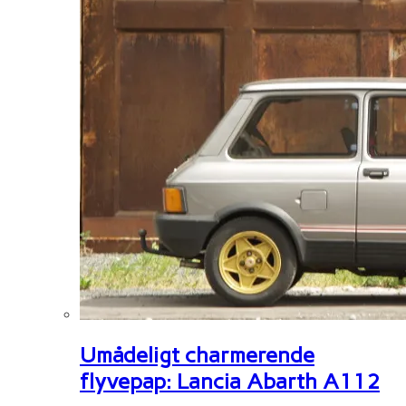
Umådeligt charmerende
flyvepap: Lancia Abarth A112