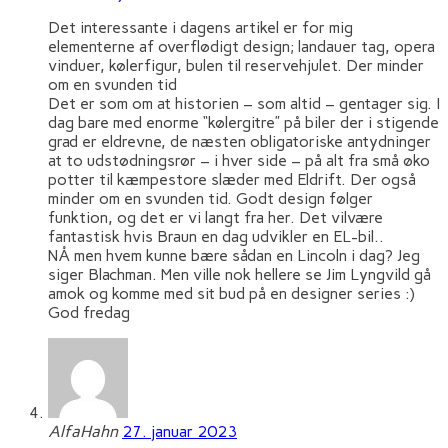
Det interessante i dagens artikel er for mig
elementerne af overflødigt design; landauer tag, opera
vinduer, kølerfigur, bulen til reservehjulet. Der minder
om en svunden tid
Det er som om at historien – som altid – gentager sig. I
dag bare med enorme “kølergitre” på biler der i stigende
grad er eldrevne, de næsten obligatoriske antydninger
at to udstødningsrør – i hver side – på alt fra små øko
potter til kæmpestore slæder med Eldrift. Der også
minder om en svunden tid. Godt design følger
funktion, og det er vi langt fra her. Det vilvære
fantastisk hvis Braun en dag udvikler en EL-bil..
NÅ men hvem kunne bære sådan en Lincoln i dag? Jeg
siger Blachman. Men ville nok hellere se Jim Lyngvild gå
amok og komme med sit bud på en designer series :)
God fredag
AlfaHahn
27. januar 2023