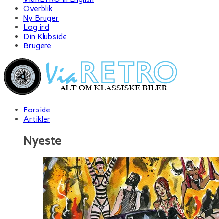
Overblik
Ny Bruger
Log ind
Din Klubside
Brugere
Forside
Artikler
Nyeste