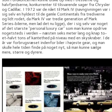
halvfjerdserne, konkurrenter til tilsvarende sager fra Chrysler
og Cadillac. I 1972 var de nået til Mark IV (navngivningen var i
sig selv en hyldest til de gamle Continentals fra trediverne
og lidt rodet, da Mark IV var tredie generation af Mark
Series-bilerne, men lad det nu ligge), der i sig selv var noget
af det største “personal luxury car” som man kunne opdrive
nogetsteds i verden – næsten seks meter lang og knap to-
et-halvt tons af kantethed på niveau med en skyskraber. I de
år var forbrugsræset indenfor biler i højeste gear, og man
skulle hele tiden finde på noget nyt, så man kunne sælge
mere, større og dyrere.