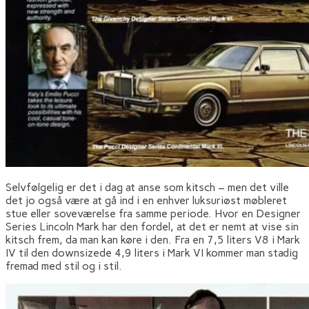
Selvfølgelig er det i dag at anse som kitsch – men det ville
det jo også være at gå ind i en enhver luksuriøst møbleret
stue eller soveværelse fra samme periode. Hvor en Designer
Series Lincoln Mark har den fordel, at det er nemt at vise sin
kitsch frem, da man kan køre i den. Fra en 7,5 liters V8 i Mark
IV til den downsizede 4,9 liters i Mark VI kommer man stadig
fremad med stil og i stil.