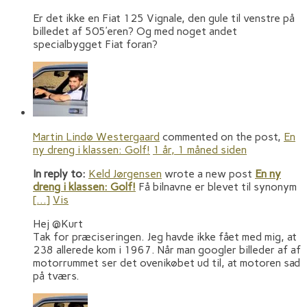
Er det ikke en Fiat 125 Vignale, den gule til venstre på
billedet af 505’eren? Og med noget andet
specialbygget Fiat foran?
Martin Lindø Westergaard
commented on the post,
En
ny dreng i klassen: Golf!
1 år, 1 måned siden
In reply to:
Keld Jørgensen
wrote a new post
En ny
dreng i klassen: Golf!
Få bilnavne er blevet til synonym
[…]
Vis
Hej @Kurt
Tak for præciseringen. Jeg havde ikke fået med mig, at
238 allerede kom i 1967. Når man googler billeder af af
motorrummet ser det ovenikøbet ud til, at motoren sad
på tværs.