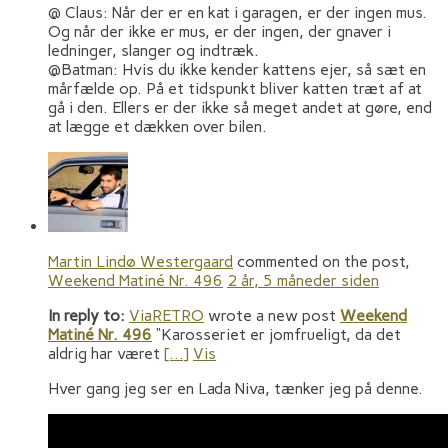
@ Claus: Når der er en kat i garagen, er der ingen mus.
Og når der ikke er mus, er der ingen, der gnaver i
ledninger, slanger og indtræk.
@Batman: Hvis du ikke kender kattens ejer, så sæt en
mårfælde op. På et tidspunkt bliver katten træt af at
gå i den. Ellers er der ikke så meget andet at gøre, end
at lægge et dækken over bilen.
Martin Lindø Westergaard
commented on the post,
Weekend Matiné Nr. 496
2 år, 5 måneder siden
In reply to:
ViaRETRO
wrote a new post
Weekend
Matiné Nr. 496
“Karosseriet er jomfrueligt, da det
aldrig har været
[…]
Vis
Hver gang jeg ser en Lada Niva, tænker jeg på denne.