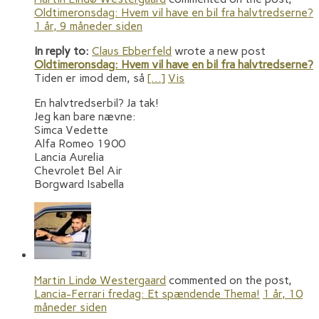
Oldtimeronsdag: Hvem vil have en bil fra halvtredserne?
1 år, 9 måneder siden
In reply to:
Claus Ebberfeld
wrote a new post
Oldtimeronsdag: Hvem vil have en bil fra halvtredserne?
Tiden er imod dem, så
[…]
Vis
En halvtredserbil? Ja tak!
Jeg kan bare nævne:
Simca Vedette
Alfa Romeo 1900
Lancia Aurelia
Chevrolet Bel Air
Borgward Isabella
Martin Lindø Westergaard
commented on the post,
Lancia-Ferrari fredag: Et spændende Thema!
1 år, 10
måneder siden