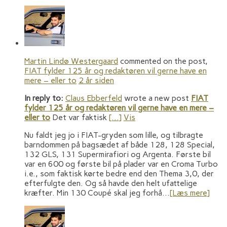
Martin Lindø Westergaard
commented on the post,
FIAT fylder 125 år og redaktøren vil gerne have en
mere – eller to
2 år siden
In reply to:
Claus Ebberfeld
wrote a new post
FIAT
fylder 125 år og redaktøren vil gerne have en mere –
eller to
Det var faktisk
[…]
Vis
Nu faldt jeg jo i FIAT-gryden som lille, og tilbragte
barndommen på bagsædet af både 128, 128 Special,
132 GLS, 131 Supermirafiori og Argenta. Første bil
var en 600 og første bil på plader var en Croma Turbo
i.e., som faktisk kørte bedre end den Thema 3,0, der
efterfulgte den. Og så havde den helt ufattelige
kræfter. Min 130 Coupé skal jeg forhå…
[Læs mere]