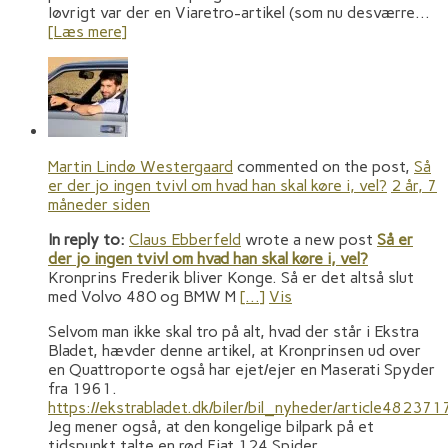
Iøvrigt var der en Viaretro-artikel (som nu desværre…
[Læs mere]
Martin Lindø Westergaard
commented on the post,
Så
er der jo ingen tvivl om hvad han skal køre i, vel?
2 år, 7
måneder siden
In reply to:
Claus Ebberfeld
wrote a new post
Så er
der jo ingen tvivl om hvad han skal køre i, vel?
Kronprins Frederik bliver Konge. Så er det altså slut
med Volvo 480 og BMW M
[…]
Vis
Selvom man ikke skal tro på alt, hvad der står i Ekstra
Bladet, hævder denne artikel, at Kronprinsen ud over
en Quattroporte også har ejet/ejer en Maserati Spyder
fra 1961.
https://ekstrabladet.dk/biler/bil_nyheder/article482371
Jeg mener også, at den kongelige bilpark på et
tidspunkt talte en rød Fiat 124 Spider.