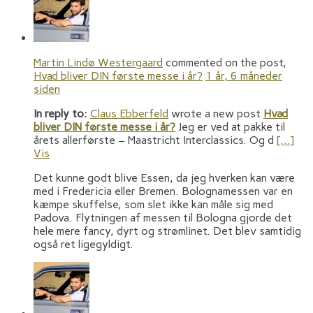
Martin Lindø Westergaard
commented on the post,
Hvad bliver DIN første messe i år?
1 år, 6 måneder
siden
In reply to:
Claus Ebberfeld
wrote a new post
Hvad
bliver DIN første messe i år?
Jeg er ved at pakke til
årets allerførste – Maastricht Interclassics. Og d
[…]
Vis
Det kunne godt blive Essen, da jeg hverken kan være
med i Fredericia eller Bremen. Bolognamessen var en
kæmpe skuffelse, som slet ikke kan måle sig med
Padova. Flytningen af messen til Bologna gjorde det
hele mere fancy, dyrt og strømlinet. Det blev samtidig
også ret ligegyldigt.