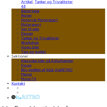
Artikel
,
Tanker og Trivialiteter
48
Reportage
Rejser
Historisk Motorsport
Motorsport
Set til salg
Design
Tanker og Trivialiteter
Workshop
Vores biler
Tips og guides
Sektioner
Klassiske biler på Kulturhavnen
Forum
Bliv medlem af Klub ViaRETRO
Matiné
MotorTV
Kontakt