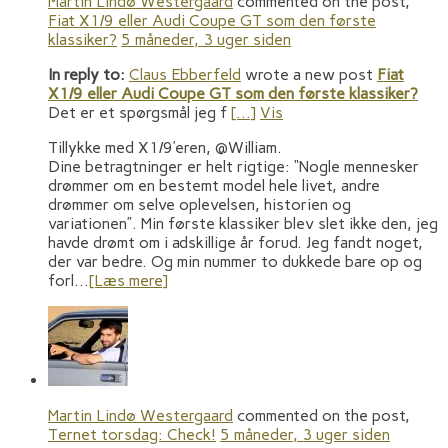
Martin Lindø Westergaard
commented on the post,
Fiat X1/9 eller Audi Coupe GT som den første
klassiker?
5 måneder, 3 uger siden
In reply to:
Claus Ebberfeld
wrote a new post
Fiat
X1/9 eller Audi Coupe GT som den første klassiker?
Det er et spørgsmål jeg f
[…]
Vis
Tillykke med X1/9’eren, @William.
Dine betragtninger er helt rigtige: “Nogle mennesker
drømmer om en bestemt model hele livet, andre
drømmer om selve oplevelsen, historien og
variationen”. Min første klassiker blev slet ikke den, jeg
havde drømt om i adskillige år forud. Jeg fandt noget,
der var bedre. Og min nummer to dukkede bare op og
forl…
[Læs mere]
Martin Lindø Westergaard
commented on the post,
Ternet torsdag: Check!
5 måneder, 3 uger siden