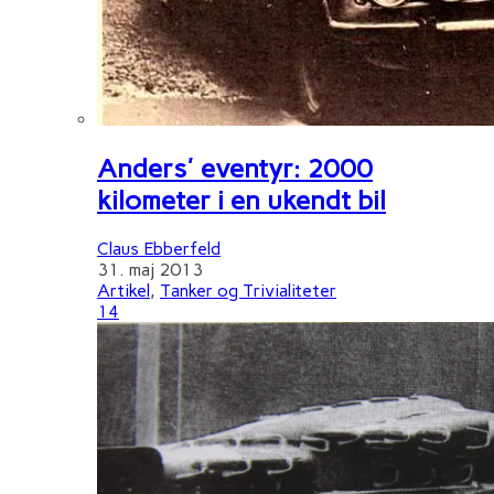
Anders' eventyr: 2000
kilometer i en ukendt bil
Claus Ebberfeld
31. maj 2013
Artikel
,
Tanker og Trivialiteter
14