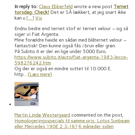
In reply to:
Claus Ebberfeld
wrote a new post
Ternet
torsdag: Check!
Det er SÅ lækkert, at jeg snart ikke
kan u
[…]
Vis
Endnu bedre end ternet stof er ternet velour – og så
siger vi Fiat Argenta.
Mine forældre havde en sådan med blåternet velour –
fantastisk! Den kunne også fås i brun eller grøn.
På Subito.it er der en lige under 5000 Euro.
https://www.subito.it/auto/fiat-argenta-1983-lecce-
598276242.htm
Og der er også en mindre suttet til 10.000 E.
http…
[Læs mere]
Martin Lindø Westergaard
commented on the post,
Homologeringsspecials til samme pris: Lotus Sunbeam
eller Mercedes 190E 2.3-16?
6 måneder siden