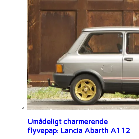
Umådeligt charmerende
flyvepap: Lancia Abarth A112