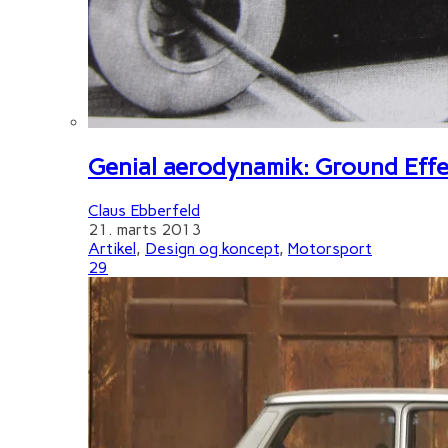
Genial aerodynamik: Ground Effe
Claus Ebberfeld
21. marts 2013
Artikel
,
Design og koncept
,
Motorsport
29