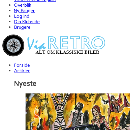
Overblik
Ny Bruger
Log ind
Din Klubside
Brugere
Forside
Artikler
Nyeste