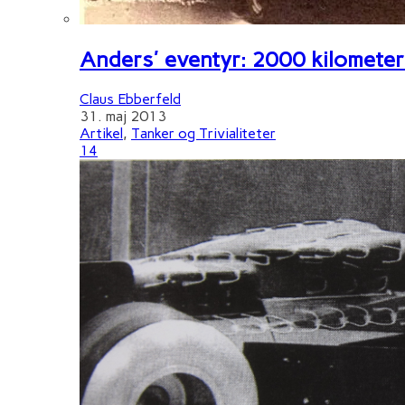
Anders' eventyr: 2000 kilometer 
Claus Ebberfeld
31. maj 2013
Artikel
,
Tanker og Trivialiteter
14