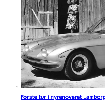
Første tur i nyrenoveret Lambor