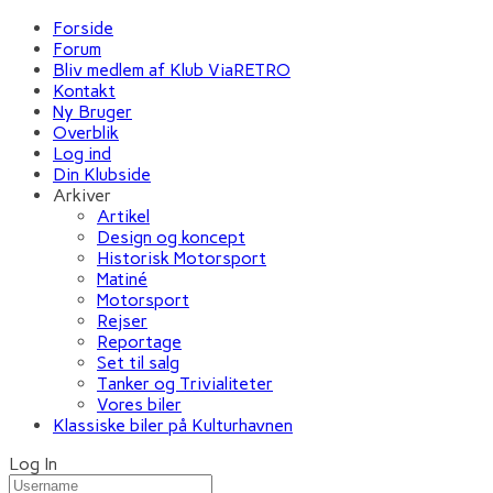
Forside
Forum
Bliv medlem af Klub ViaRETRO
Kontakt
Ny Bruger
Overblik
Log ind
Din Klubside
Arkiver
Artikel
Design og koncept
Historisk Motorsport
Matiné
Motorsport
Rejser
Reportage
Set til salg
Tanker og Trivialiteter
Vores biler
Klassiske biler på Kulturhavnen
Log In