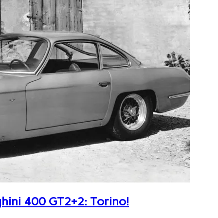
ghini 400 GT2+2: Torino!