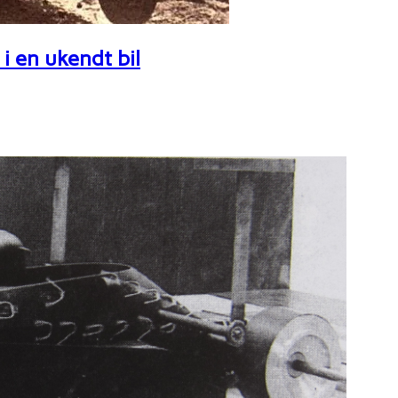
i en ukendt bil