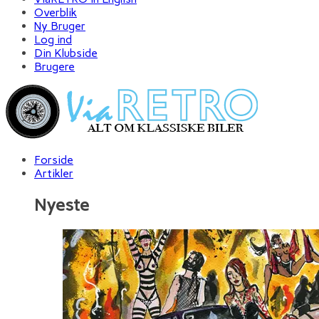
Overblik
Ny Bruger
Log ind
Din Klubside
Brugere
Forside
Artikler
Nyeste