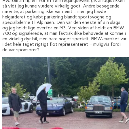
Hvorom alting er: For et førstegangsevent gik al logistikken
så vidt jeg kunne vurdere virkelig godt. Andre besøgende
nævnte, at parkering ikke var nemt – men jeg havde
helgarderet og købt parkering blandt sportsvogne og
specialbilerne til Alpinaen. Den var den eneste af sin slags
og jeg holdt lige overfor en M3. Ved siden af holdt en BMW
700 og signalerede, at man faktisk ikke behøvede at komme i
en virkelig dyr bil, men bare noget specielt. BMW-mærket var
i det hele taget rigtigt flot repræsenteret – muligvis fordi
de var sponsorer?