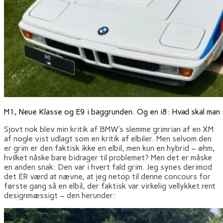
M1, Neue Klasse og E9 i baggrunden. Og en i8: Hvad skal man 
Sjovt nok blev min kritik af BMW’s slemme grimrian af en XM
af nogle vist udlagt som en kritik af elbiler. Men selvom den
er grim er den faktisk ikke en elbil, men kun en hybrid – øhm,
hvilket nåske bare bidrager til problemet? Men det er måske
en anden snak: Den var i hvert fald grim. Jeg synes derimod
det ER værd at nævne, at jeg netop til denne concours for
første gang så en elbil, der faktisk var virkelig vellykket rent
designmæssigt – den herunder: