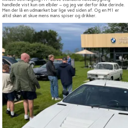
handlede vist kun om elbiler – og jeg var derfor ikke derinde.
Men der lå en udmærket bar lige ved siden af. Og en M1 er
altid skøn at skue mens mans spiser og drikker.