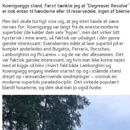
Koenigseggs stand. Først tænkte jeg at “Degreaser Resolve” 
er nok enten til hænderne eller til reservedele. Ingen af biler
Men det skulle hurtigt vise sig, at jeg intet havde at være
nervøs for: Koenigsegg var langt fra de eneste moderne
superbiler (de kalder dem selv “hyper”, men det virker lidt
hysterisk i mine øren), så faktisk var udvalget i dén genre
ganske interessant. Svenskernes måde at lave superbil på er
komplet anderledes end Bugattis, Ferraris, Porsches,
Lamborghinis og McLarens – og de var der allesammen. Det
var faktisk ganske interessant, og hvis man ikke kunne nøjes
med at kigge så blev i hvert fald både Lamborghini og
Koenigsegg engang imellem startet op og i stående stand
drejet op i øresønderrivende omdrejninger – vistnok en
moderne superbils paradedisciplin. Det virkede populært
blandt husarerne, og dem skal man jo også huske.