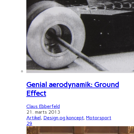
Genial aerodynamik: Ground
Effect
Claus Ebberfeld
21. marts 2013
Artikel
,
Design og koncept
,
Motorsport
29