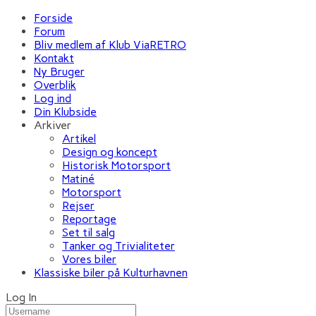
Forside
Forum
Bliv medlem af Klub ViaRETRO
Kontakt
Ny Bruger
Overblik
Log ind
Din Klubside
Arkiver
Artikel
Design og koncept
Historisk Motorsport
Matiné
Motorsport
Rejser
Reportage
Set til salg
Tanker og Trivialiteter
Vores biler
Klassiske biler på Kulturhavnen
Log In