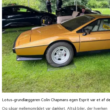
Lotus-grundlæggeren Colin Chapmans egen Esprit var et af de
Og sågar mellemområdet var dækket. Altså biler, der hverken