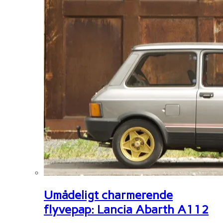
Umådeligt charmerende
flyvepap: Lancia Abarth A112