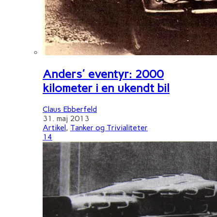
Anders' eventyr: 2000
kilometer i en ukendt bil
Claus Ebberfeld
31. maj 2013
Artikel
,
Tanker og Trivialiteter
14