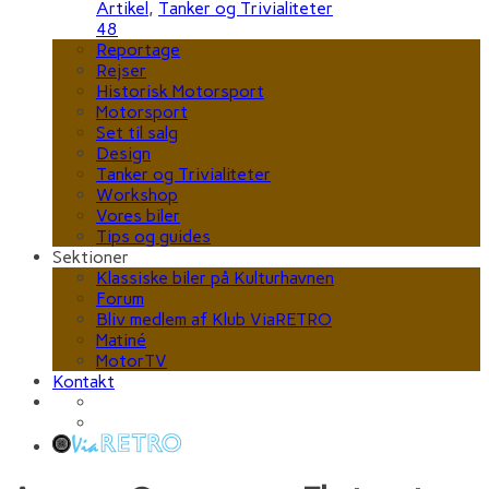
Artikel
,
Tanker og Trivialiteter
48
Reportage
Rejser
Historisk Motorsport
Motorsport
Set til salg
Design
Tanker og Trivialiteter
Workshop
Vores biler
Tips og guides
Sektioner
Klassiske biler på Kulturhavnen
Forum
Bliv medlem af Klub ViaRETRO
Matiné
MotorTV
Kontakt