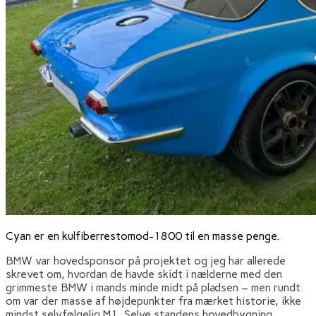
Cyan er en kulfiberrestomod-1800 til en masse penge.
BMW var hovedsponsor på projektet og jeg har allerede
skrevet om, hvordan de havde skidt i nælderne med den
grimmeste BMW i mands minde midt på pladsen – men rundt
om var der masse af højdepunkter fra mærket historie, ikke
mindst selvfølgelig M1. Selve standens hovedbygning