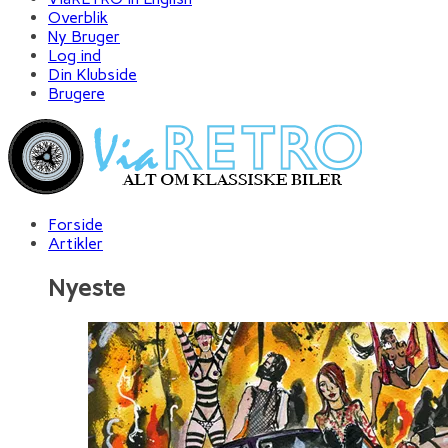
Overblik
Ny Bruger
Log ind
Din Klubside
Brugere
Forside
Artikler
Nyeste