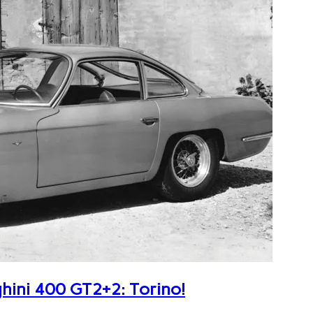
ghini 400 GT2+2: Torino!