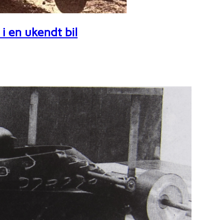
i en ukendt bil