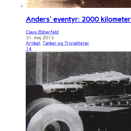
Anders' eventyr: 2000 kilometer 
Claus Ebberfeld
31. maj 2013
Artikel
,
Tanker og Trivialiteter
14