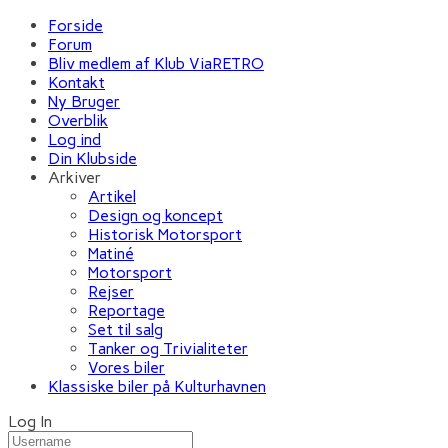
Forside
Forum
Bliv medlem af Klub ViaRETRO
Kontakt
Ny Bruger
Overblik
Log ind
Din Klubside
Arkiver
Artikel
Design og koncept
Historisk Motorsport
Matiné
Motorsport
Rejser
Reportage
Set til salg
Tanker og Trivialiteter
Vores biler
Klassiske biler på Kulturhavnen
Log In