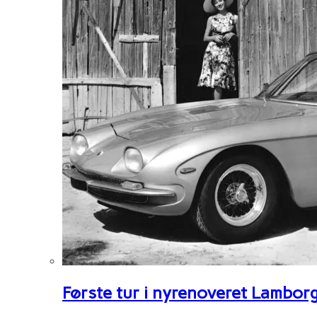
Første tur i nyrenoveret Lambor