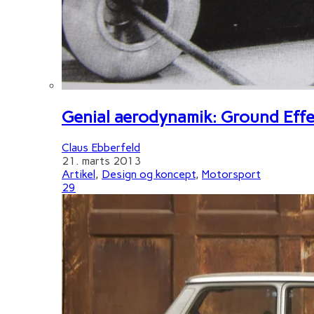
Genial aerodynamik: Ground Effe
Claus Ebberfeld
21. marts 2013
Artikel
,
Design og koncept
,
Motorsport
29