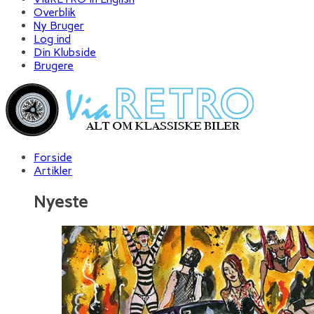
Overblik
Ny Bruger
Log ind
Din Klubside
Brugere
Forside
Artikler
Nyeste