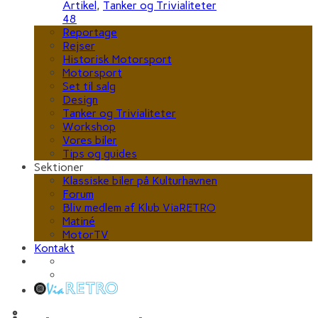
Artikel
,
Tanker og Trivialiteter
48
Reportage
Rejser
Historisk Motorsport
Motorsport
Set til salg
Design
Tanker og Trivialiteter
Workshop
Vores biler
Tips og guides
Sektioner
Klassiske biler på Kulturhavnen
Forum
Bliv medlem af Klub ViaRETRO
Matiné
MotorTV
Kontakt