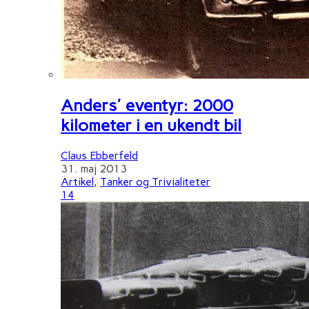
Anders' eventyr: 2000
kilometer i en ukendt bil
Claus Ebberfeld
31. maj 2013
Artikel
,
Tanker og Trivialiteter
14