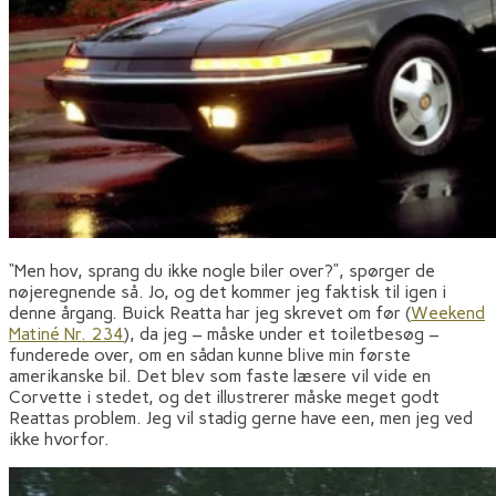
“Men hov, sprang du ikke nogle biler over?”, spørger de
nøjeregnende så. Jo, og det kommer jeg faktisk til igen i
denne årgang. Buick Reatta har jeg skrevet om før (
Weekend
Matiné Nr. 234
), da jeg – måske under et toiletbesøg –
funderede over, om en sådan kunne blive min første
amerikanske bil. Det blev som faste læsere vil vide en
Corvette i stedet, og det illustrerer måske meget godt
Reattas problem. Jeg vil stadig gerne have een, men jeg ved
ikke hvorfor.