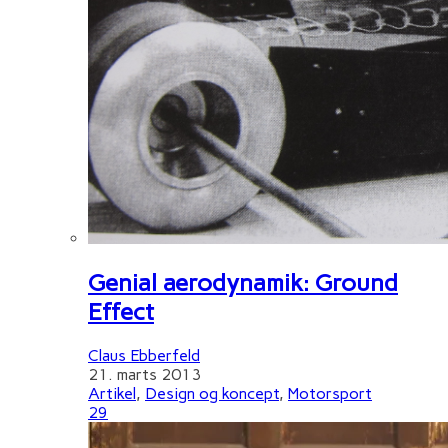
Genial aerodynamik: Ground
Effect
Claus Ebberfeld
21. marts 2013
Artikel
,
Design og koncept
,
Motorsport
29