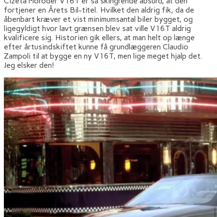
Cizeta Moroder V16T er så skingrende absurd, at den
fortjener en Årets Bil-titel. Hvilket den aldrig fik, da de
åbenbart kræver et vist minimumsantal biler bygget, og
ligegyldigt hvor lavt grænsen blev sat ville V16T aldrig
kvalificere sig. Historien gik ellers, at man helt op længe
efter årtusindskiftet kunne få grundlæggeren Claudio
Zampoli til at bygge en ny V16T, men lige meget hjalp det.
Jeg elsker den!