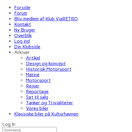
Forside
Forum
Bliv medlem af Klub ViaRETRO
Kontakt
Ny Bruger
Overblik
Log ind
Din Klubside
Arkiver
Artikel
Design og koncept
Historisk Motorsport
Matiné
Motorsport
Rejser
Reportage
Set til salg
Tanker og Trivialiteter
Vores biler
Klassiske biler på Kulturhavnen
Log In