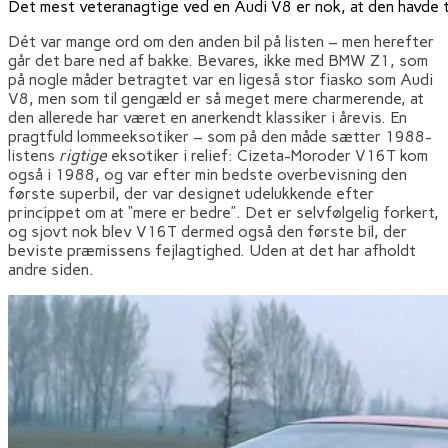
Det mest veteranagtige ved en Audi V8 er nok, at den havde tr
Dét var mange ord om den anden bil på listen – men herefter
går det bare ned af bakke. Bevares, ikke med BMW Z1, som
på nogle måder betragtet var en ligeså stor fiasko som Audi
V8, men som til gengæld er så meget mere charmerende, at
den allerede har været en anerkendt klassiker i årevis. En
pragtfuld lommeeksotiker – som på den måde sætter 1988-
listens
rigtige
eksotiker i relief: Cizeta-Moroder V16T kom
også i 1988, og var efter min bedste overbevisning den
første superbil, der var designet udelukkende efter
princippet om at “mere er bedre”. Det er selvfølgelig forkert,
og sjovt nok blev V16T dermed også den første bil, der
beviste præmissens fejlagtighed. Uden at det har afholdt
andre siden.