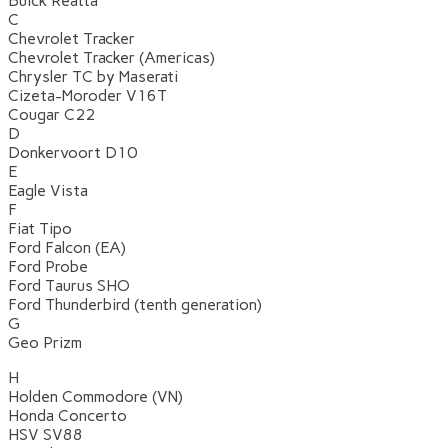
Buick Reatta
C
Chevrolet Tracker
Chevrolet Tracker (Americas)
Chrysler TC by Maserati
Cizeta-Moroder V16T
Cougar C22
D
Donkervoort D10
E
Eagle Vista
F
Fiat Tipo
Ford Falcon (EA)
Ford Probe
Ford Taurus SHO
Ford Thunderbird (tenth generation)
G
Geo Prizm
H
Holden Commodore (VN)
Honda Concerto
HSV SV88