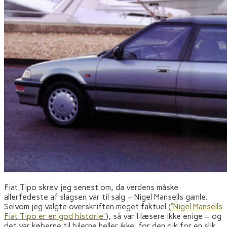
Fiat Tipo skrev jeg senest om, da verdens måske
allerfedeste af slagsen var til salg – Nigel Mansells gamle.
Selvom jeg valgte overskriften meget faktuel (
“Nigel Mansells
Fiat Tipo er en god historie”
), så var I læsere ikke enige – og
det var køberne til bilerne heller ikke, for den gik for en slik.