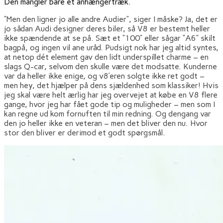
Den mangler bare et anhængertræk.
“Men den ligner jo alle andre Audier”, siger I måske? Ja, det er
jo sådan Audi designer deres biler, så V8 er bestemt heller
ikke spændende at se på. Sæt et “100” eller sågar “A6” skilt
bagpå, og ingen vil ane uråd. Pudsigt nok har jeg altid syntes,
at netop dét element gav den lidt underspillet charme – en
slags Q-car, selvom den skulle være det modsatte. Kunderne
var da heller ikke enige, og v8’eren solgte ikke ret godt –
men hey, det hjælper på dens sjældenhed som klassiker! Hvis
jeg skal være helt ærlig har jeg overvejet at købe en V8 flere
gange, hvor jeg har fået gode tip og muligheder – men som I
kan regne ud kom fornuften til min redning. Og dengang var
den jo heller ikke en veteran – men det bliver den nu. Hvor
stor den bliver er derimod et godt spørgsmål.