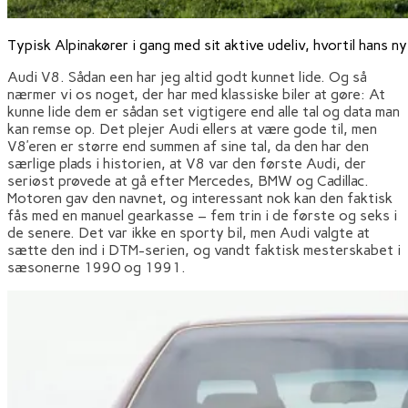
Typisk Alpinakører i gang med sit aktive udeliv, hvortil hans n
Audi V8. Sådan een har jeg altid godt kunnet lide. Og så
nærmer vi os noget, der har med klassiske biler at gøre: At
kunne lide dem er sådan set vigtigere end alle tal og data man
kan remse op. Det plejer Audi ellers at være gode til, men
V8’eren er større end summen af sine tal, da den har den
særlige plads i historien, at V8 var den første Audi, der
seriøst prøvede at gå efter Mercedes, BMW og Cadillac.
Motoren gav den navnet, og interessant nok kan den faktisk
fås med en manuel gearkasse – fem trin i de første og seks i
de senere. Det var ikke en sporty bil, men Audi valgte at
sætte den ind i DTM-serien, og vandt faktisk mesterskabet i
sæsonerne 1990 og 1991.