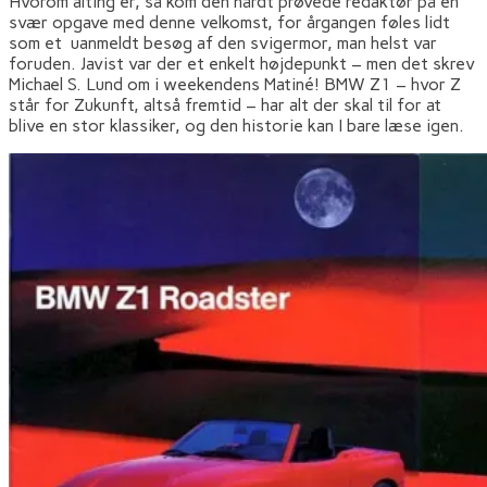
Hvorom alting er, så kom den hårdt prøvede redaktør på en
svær opgave med denne velkomst, for årgangen føles lidt
som et uanmeldt besøg af den svigermor, man helst var
foruden. Javist var der et enkelt højdepunkt – men det skrev
Michael S. Lund om i weekendens Matiné! BMW Z1 – hvor Z
står for Zukunft, altså fremtid – har alt der skal til for at
blive en stor klassiker, og den historie kan I bare læse igen.