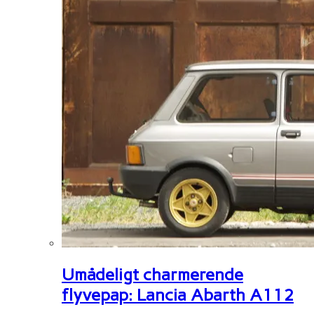
Umådeligt charmerende
flyvepap: Lancia Abarth A112