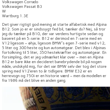
Volkswagen Corrado
Volkswagen Passat B3
W
Wartburg 1.3E
Det giver rigtigt god mening at starte alfabetisk med Alpina
B12. Som jo er er sindssygt fed bil, tænker du? Nej, så tror
jeg du tænker på B10, der var verdens hurtigste sedan og
baseret på en 5-serie. B12 er derimod en 7-serie med en
V12 ligesom – øhja, ligesom BMW”s egen 7-serie med v12,
5 liter og 300 heste og kun automatgear. Det blev i Alpinas
fortolkning til 5 liter, 350 hestekræfter og automatgear. En
forsimpling, det er jeg udmærket klar over – men en Alpina
B12 er bare ikke en decideret banebrydende bil på nogen
måde, undskyld mig, for det var BMW selv der tog det store
spring med V12’eren to år tidligere. BMW E32 er en
herrevogn og 750i er en historie værd – men da modellen er
fra 1986 må det blive en anden gang.