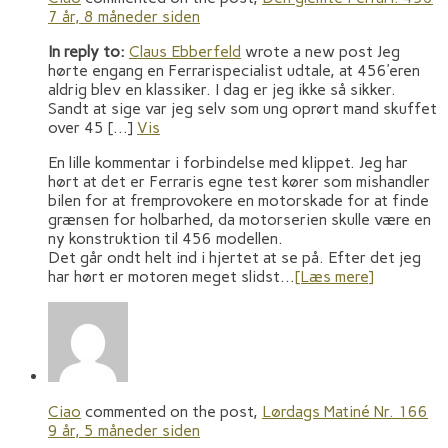
7 år, 8 måneder siden
In reply to:
Claus Ebberfeld
wrote a new post Jeg
hørte engang en Ferrarispecialist udtale, at 456’eren
aldrig blev en klassiker. I dag er jeg ikke så sikker.
Sandt at sige var jeg selv som ung oprørt mand skuffet
over 45 […]
Vis
En lille kommentar i forbindelse med klippet. Jeg har
hørt at det er Ferraris egne test kører som mishandler
bilen for at fremprovokere en motorskade for at finde
grænsen for holbarhed, da motorserien skulle være en
ny konstruktion til 456 modellen.
Det går ondt helt ind i hjertet at se på. Efter det jeg
har hørt er motoren meget slidst…
[Læs mere]
Ciao
commented on the post,
Lørdags Matiné Nr. 166
9 år, 5 måneder siden