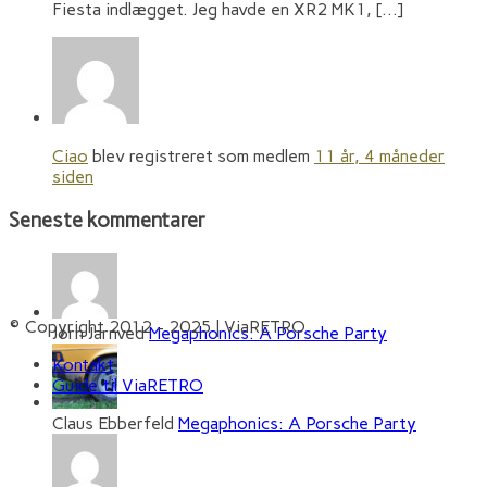
Fiesta indlægget. Jeg havde en XR2 MK1, […]
Ciao
blev registreret som medlem
11 år, 4 måneder
siden
Seneste kommentarer
© Copyright 2012 - 2025 | ViaRETRO
Jørn Jarnved
Megaphonics: A Porsche Party
Kontakt
Guide til ViaRETRO
Claus Ebberfeld
Megaphonics: A Porsche Party