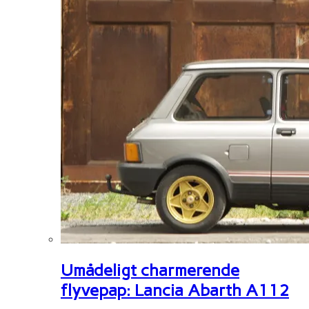
Umådeligt charmerende
flyvepap: Lancia Abarth A112