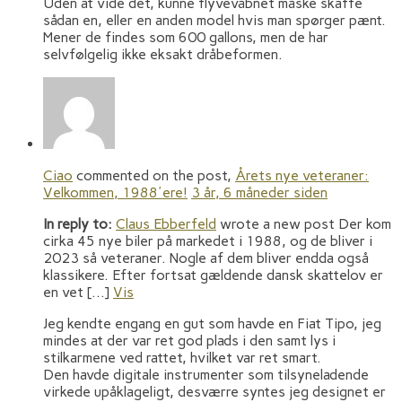
Uden at vide det, kunne flyvevåbnet måske skaffe
sådan en, eller en anden model hvis man spørger pænt.
Mener de findes som 600 gallons, men de har
selvfølgelig ikke eksakt dråbeformen.
Ciao
commented on the post,
Årets nye veteraner:
Velkommen, 1988'ere!
3 år, 6 måneder siden
In reply to:
Claus Ebberfeld
wrote a new post Der kom
cirka 45 nye biler på markedet i 1988, og de bliver i
2023 så veteraner. Nogle af dem bliver endda også
klassikere. Efter fortsat gældende dansk skattelov er
en vet […]
Vis
Jeg kendte engang en gut som havde en Fiat Tipo, jeg
mindes at der var ret god plads i den samt lys i
stilkarmene ved rattet, hvilket var ret smart.
Den havde digitale instrumenter som tilsyneladende
virkede upåklageligt, desværre syntes jeg designet er