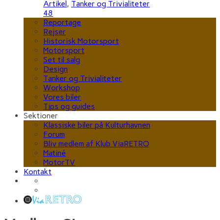
Artikel
,
Tanker og Trivialiteter
48
Reportage
Rejser
Historisk Motorsport
Motorsport
Set til salg
Design
Tanker og Trivialiteter
Workshop
Vores biler
Tips og guides
Sektioner
Klassiske biler på Kulturhavnen
Forum
Bliv medlem af Klub ViaRETRO
Matiné
MotorTV
Kontakt