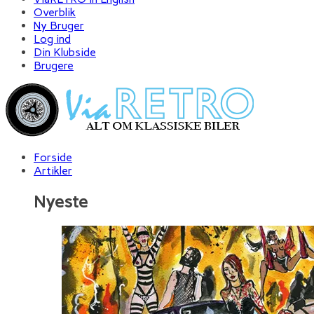
Overblik
Ny Bruger
Log ind
Din Klubside
Brugere
Forside
Artikler
Nyeste