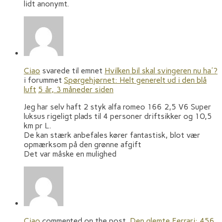
lidt anonymt.
Ciao
svarede til emnet
Hvilken bil skal svingeren nu ha'?
i forummet
Spørgehjørnet: Helt generelt ud i den blå
luft
5 år, 3 måneder siden
Jeg har selv haft 2 styk alfa romeo 166 2,5 V6 Super
luksus rigeligt plads til 4 personer driftsikker og 10,5
km pr L.
De kan stærk anbefales kører fantastisk, blot vær
opmærksom på den grønne afgift
Det var måske en mulighed
Ciao
commented on the post,
Den glemte Ferrari: 456