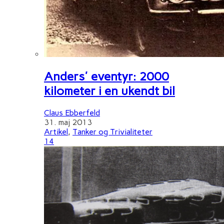
Anders' eventyr: 2000
kilometer i en ukendt bil
Claus Ebberfeld
31. maj 2013
Artikel
,
Tanker og Trivialiteter
14