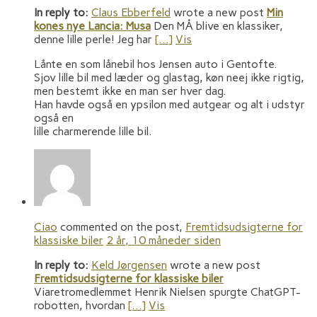
In reply to:
Claus Ebberfeld
wrote a new post
Min
kones nye Lancia: Musa
Den MÅ blive en klassiker,
denne lille perle! Jeg har
[…]
Vis
Lånte en som lånebil hos Jensen auto i Gentofte.
Sjov lille bil med læder og glastag, køn neej ikke rigtig,
men bestemt ikke en man ser hver dag.
Han havde også en ypsilon med autgear og alt i udstyr
også en
lille charmerende lille bil.
Ciao
commented on the post,
Fremtidsudsigterne for
klassiske biler
2 år, 10 måneder siden
In reply to:
Keld Jørgensen
wrote a new post
Fremtidsudsigterne for klassiske biler
Viaretromedlemmet Henrik Nielsen spurgte ChatGPT-
robotten, hvordan
[…]
Vis