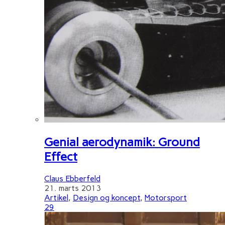
Genial aerodynamik: Ground
Effect
Claus Ebberfeld
21. marts 2013
Artikel
,
Design og koncept
,
Motorsport
29