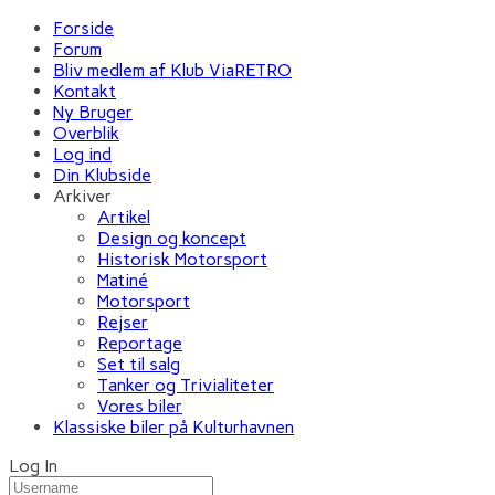
Forside
Forum
Bliv medlem af Klub ViaRETRO
Kontakt
Ny Bruger
Overblik
Log ind
Din Klubside
Arkiver
Artikel
Design og koncept
Historisk Motorsport
Matiné
Motorsport
Rejser
Reportage
Set til salg
Tanker og Trivialiteter
Vores biler
Klassiske biler på Kulturhavnen
Log In