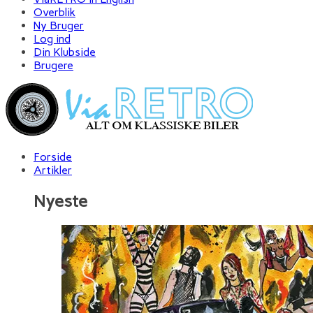
Overblik
Ny Bruger
Log ind
Din Klubside
Brugere
Forside
Artikler
Nyeste