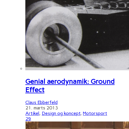
Genial aerodynamik: Ground
Effect
Claus Ebberfeld
21. marts 2013
Artikel
,
Design og koncept
,
Motorsport
29