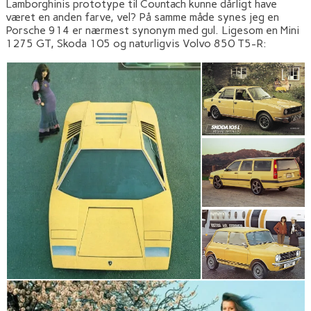
Lamborghinis prototype til Countach kunne dårligt have
været en anden farve, vel? På samme måde synes jeg en
Porsche 914 er nærmest synonym med gul. Ligesom en Mini
1275 GT, Skoda 105 og naturligvis Volvo 850 T5-R: