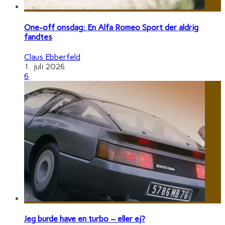
One-off onsdag: En Alfa Romeo Sport der aldrig
fandtes
Claus Ebberfeld
1. juli 2026
6
Jeg burde have en turbo – eller ej?