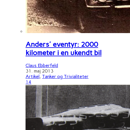
Anders' eventyr: 2000
kilometer i en ukendt bil
Claus Ebberfeld
31. maj 2013
Artikel
,
Tanker og Trivialiteter
14