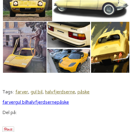
Tags:
farver
,
gul bil
,
halvfjerdserne
,
påske
farver
gul bil
halvfjerdserne
påske
Del på: