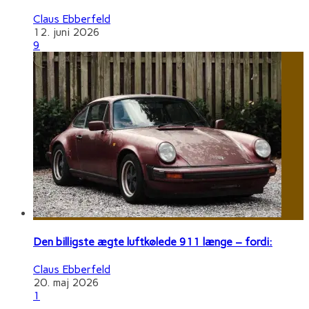
Claus Ebberfeld
12. juni 2026
9
Den billigste ægte luftkølede 911 længe – fordi:
Claus Ebberfeld
20. maj 2026
1