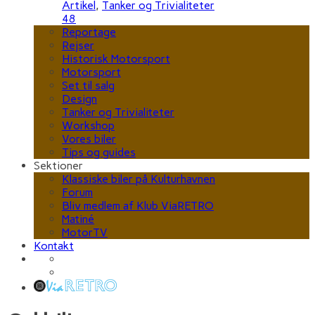
Artikel
,
Tanker og Trivialiteter
48
Reportage
Rejser
Historisk Motorsport
Motorsport
Set til salg
Design
Tanker og Trivialiteter
Workshop
Vores biler
Tips og guides
Sektioner
Klassiske biler på Kulturhavnen
Forum
Bliv medlem af Klub ViaRETRO
Matiné
MotorTV
Kontakt