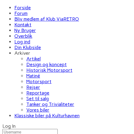
Forside
Forum
Bliv medlem af Klub ViaRETRO
Kontakt
Ny Bruger
Overblik
Log ind
Din Klubside
Arkiver
Artikel
Design og koncept
Historisk Motorsport
Matiné
Motorsport
Rejser
Reportage
Set til salg
Tanker og Trivialiteter
Vores biler
Klassiske biler på Kulturhavnen
Log In