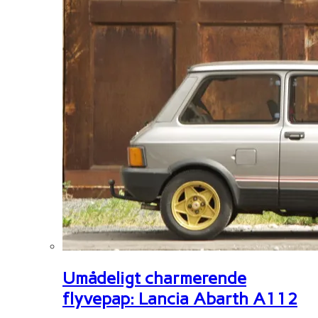
Umådeligt charmerende
flyvepap: Lancia Abarth A112