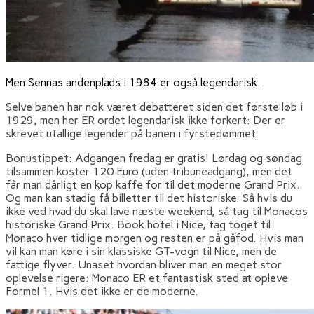
Men Sennas andenplads i 1984 er også legendarisk.
Selve banen har nok været debatteret siden det første løb i
1929, men her ER ordet legendarisk ikke forkert: Der er
skrevet utallige legender på banen i fyrstedømmet.
Bonustippet: Adgangen fredag er gratis! Lørdag og søndag
tilsammen koster 120 Euro (uden tribuneadgang), men det
får man dårligt en kop kaffe for til det moderne Grand Prix.
Og man kan stadig få billetter til det historiske. Så hvis du
ikke ved hvad du skal lave næste weekend, så tag til Monacos
historiske Grand Prix. Book hotel i Nice, tag toget til
Monaco hver tidlige morgen og resten er på gåfod. Hvis man
vil kan man køre i sin klassiske GT-vogn til Nice, men de
fattige flyver. Unaset hvordan bliver man en meget stor
oplevelse rigere: Monaco ER et fantastisk sted at opleve
Formel 1. Hvis det ikke er de moderne.