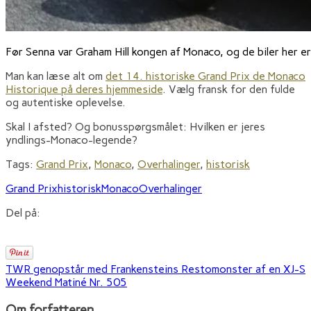
Før Senna var Graham Hill kongen af Monaco, og de biler her
Man kan læse alt om
det 14. historiske Grand Prix de Monaco
Historique på deres hjemmeside
. Vælg fransk for den fulde
og autentiske oplevelse.
Skal I afsted? Og bonusspørgsmålet: Hvilken er jeres
yndlings-Monaco-legende?
Tags:
Grand Prix
,
Monaco
,
Overhalinger
,
historisk
Grand Prix
historisk
Monaco
Overhalinger
Del på:
TWR genopstår med Frankensteins Restomonster af en XJ-S
Weekend Matiné Nr. 505
Om forfatteren