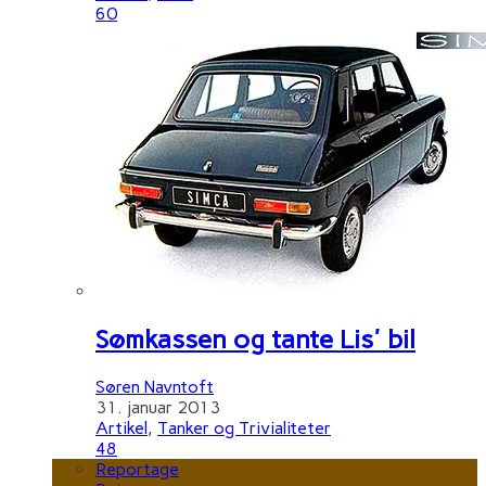
60
Sømkassen og tante Lis' bil
Søren Navntoft
31. januar 2013
Artikel
,
Tanker og Trivialiteter
48
Reportage