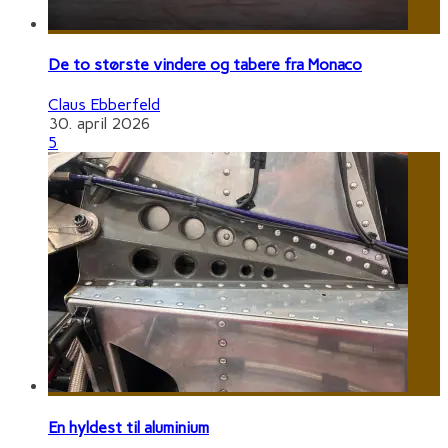
De to største vindere og tabere fra Monaco
Claus Ebberfeld
30. april 2026
5
En hyldest til aluminium