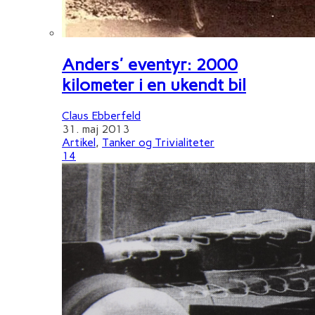
Anders' eventyr: 2000
kilometer i en ukendt bil
Claus Ebberfeld
31. maj 2013
Artikel
,
Tanker og Trivialiteter
14