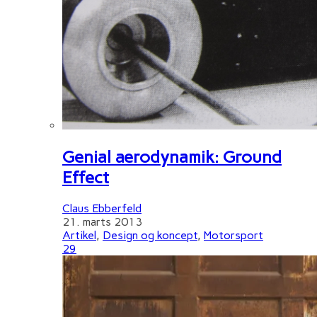
Genial aerodynamik: Ground
Effect
Claus Ebberfeld
21. marts 2013
Artikel
,
Design og koncept
,
Motorsport
29