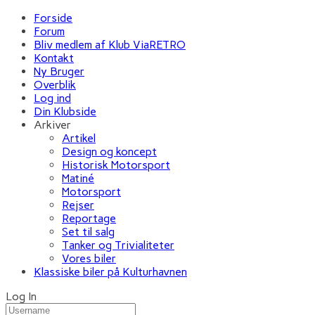
Forside
Forum
Bliv medlem af Klub ViaRETRO
Kontakt
Ny Bruger
Overblik
Log ind
Din Klubside
Arkiver
Artikel
Design og koncept
Historisk Motorsport
Matiné
Motorsport
Rejser
Reportage
Set til salg
Tanker og Trivialiteter
Vores biler
Klassiske biler på Kulturhavnen
Log In