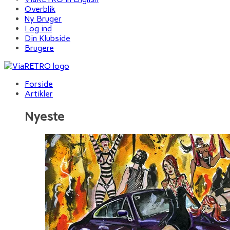
Overblik
Ny Bruger
Log ind
Din Klubside
Brugere
Forside
Artikler
Nyeste