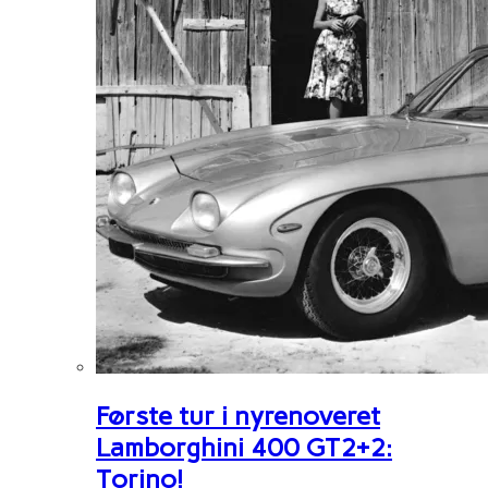
Første tur i nyrenoveret
Lamborghini 400 GT2+2:
Torino!