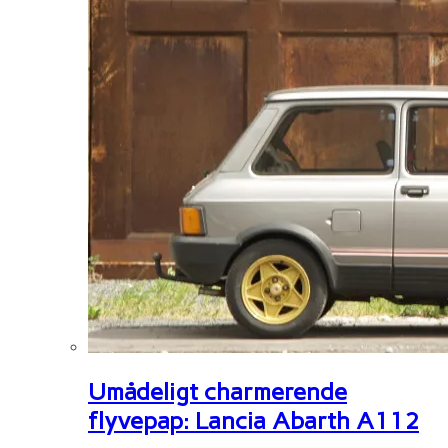
Umådeligt charmerende
flyvepap: Lancia Abarth A112