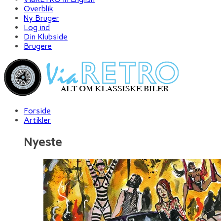
Overblik
Ny Bruger
Log ind
Din Klubside
Brugere
Forside
Artikler
Nyeste