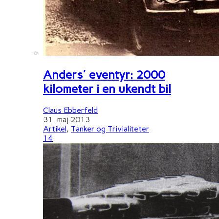
Anders' eventyr: 2000
kilometer i en ukendt bil
Claus Ebberfeld
31. maj 2013
Artikel
,
Tanker og Trivialiteter
14