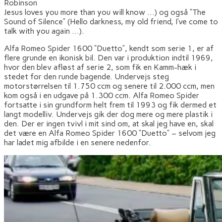
Robinson
Jesus loves you more than you will know …) og også “The
Sound of Silence” (Hello darkness, my old friend, I’ve come to
talk with you again …).
Alfa Romeo Spider 1600 “Duetto”, kendt som serie 1, er af
flere grunde en ikonisk bil. Den var i produktion indtil 1969,
hvor den blev afløst af serie 2, som fik en Kamm-hæk i
stedet for den runde bagende. Undervejs steg
motorstørrelsen til 1.750 ccm og senere til 2.000 ccm, men
kom også i en udgave på 1.300 ccm. Alfa Romeo Spider
fortsatte i sin grundform helt frem til 1993 og fik dermed et
langt modelliv. Undervejs gik der dog mere og mere plastik i
den. Der er ingen tvivl i mit sind om, at skal jeg have en, skal
det være en Alfa Romeo Spider 1600 “Duetto” – selvom jeg
har ladet mig afbilde i en senere nedenfor.