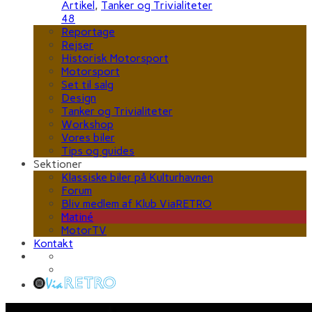
Artikel
,
Tanker og Trivialiteter
48
Reportage
Rejser
Historisk Motorsport
Motorsport
Set til salg
Design
Tanker og Trivialiteter
Workshop
Vores biler
Tips og guides
Sektioner
Klassiske biler på Kulturhavnen
Forum
Bliv medlem af Klub ViaRETRO
Matiné
MotorTV
Kontakt