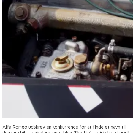
Alfa Romeo udskrev en konkurrence for at finde et navn til
den nye bil, og vindernavnet blev “Duetto” – virkelig et godt