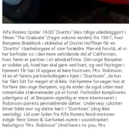
Alfa Romeo Spider 1600 “Duetto” blev tillige udødeliggjort i
filmen “The Graduate” (Fagre voksne verden) fra 1967, hvor
Benjamin Braddock i skikkelse af Dustin Hoffman får en
“Duetto” i bachelorgave af sine forældre. Man må forstå, at vi
her befinder os i den mere velstående del af Californien,
hvor faren er partner i et advokatfirma. Den unge Benjamin
er usikker på, hvad han skal gøre ved livet, og ved fejringen i
hjemmet får han til opgave at køre hustruen, Mrs. Robinson,
til en af farens partnerkollegaers hjem i “Duettoen”, da hun
har fået lidt for meget at drikke. Vel hjemme forsøger hun at
forføre den unge Benjamin, og de ender da også siden med
romantiske stævnemøder på et hotel. Forholdet kompliceres
yderligere af, at Benjamin egentlig er mere interesseret i
Robinson-parrets jævnaldrende datter. Undervejs i plottet
bliver både mor og datter kørt i “Duettoen” (dog ikke
samtidig). Ud over lyden fra Alfa Romeo Nord-motoren
indgår flere Simon & Garfunkel-numre i soundtracket:
Naturligvis “Mrs. Robinson” (And here’s to you, Mrs.