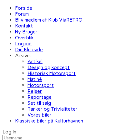
Forside
Forum
Bliv medlem af Klub ViaRETRO
Kontakt
Ny Bruger
Overblik
Log ind
Din Klubside
Arkiver
Artikel
Design og koncept
Historisk Motorsport
Matiné
Motorsport
Rejser
Reportage
Set til salg
Tanker og Trivialiteter
Vores biler
Klassiske biler på Kulturhavnen
Log In