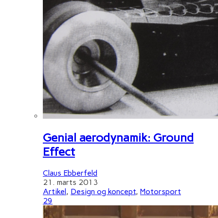
Genial aerodynamik: Ground
Effect
Claus Ebberfeld
21. marts 2013
Artikel
,
Design og koncept
,
Motorsport
29