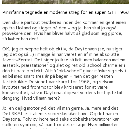
Pininfarina tegnede en moderne streg for en super-GT i 1968.
Den skulle partout testkøres inden der kommer en gentlemen
op fra Holland og kigger på den – og ja, han skal jo også
prøvekøre den. Hvis han bliver halvt så glad som jeg gjorde,
så køber han den!
OK, jeg er næppe helt objektiv, da Daytonaen (se, nu siger
jeg det også…) i mange år har været en af mine absolutte
favorit-Ferrari. Det siger jo ikke så lidt, men balancen mellem
æstetik, præstationer og slet og ret old-school-charme er i
dén bil bare perfekt. Altså “old-school” giver måske sig selv i
en bil med snart tres år på bagen – men det gør resten
faktisk ikke: Designet var skarpt for 1968, og selvom
layoutet med frontmotor blev kritiseret for at være
konservativt, så var Daytona alligevel verdens hurtigste bil
dengang. Hvad vil man mere?
Jo, en dejlig motorlyd, det vil man gerne. Ja, mere end det:
Det SKAL et italiensk superklassiker have. Og det har en
Daytona. Tolv cylindre med seks dobbeltkarburatorer kan
spille en symfoni, så man tror det er løgn: Hver millimeter