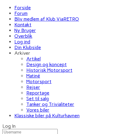
Forside
Forum
Bliv medlem af Klub ViaRETRO
Kontakt
Ny Bruger
Overblik
Log ind
Din Klubside
Arkiver
Artikel
Design og koncept
Historisk Motorsport
Matiné
Motorsport
Rejser
Reportage
Set til salg
Tanker og Trivialiteter
Vores biler
Klassiske biler på Kulturhavnen
Log In