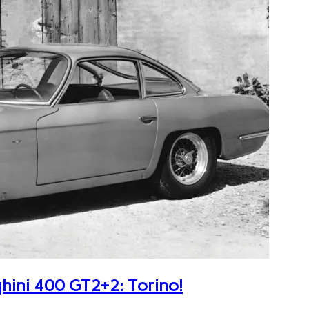
ghini 400 GT2+2: Torino!