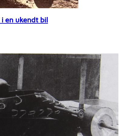
i en ukendt bil