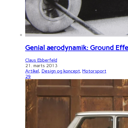
Genial aerodynamik: Ground Effe
Claus Ebberfeld
21. marts 2013
Artikel
,
Design og koncept
,
Motorsport
29