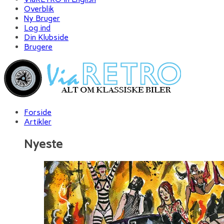
Overblik
Ny Bruger
Log ind
Din Klubside
Brugere
Forside
Artikler
Nyeste