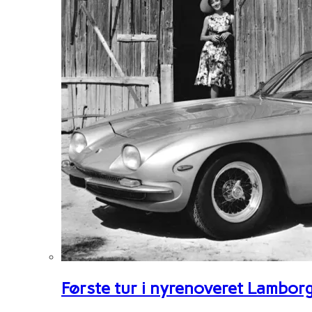
Første tur i nyrenoveret Lambor