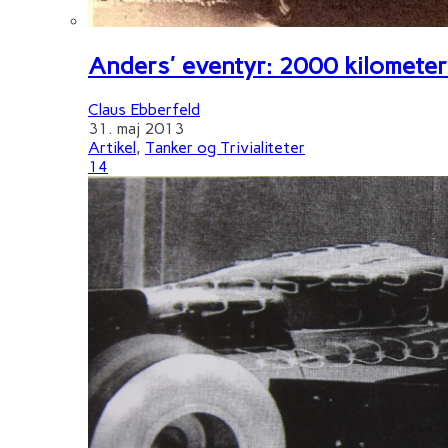
Anders' eventyr: 2000 kilometer 
Claus Ebberfeld
31. maj 2013
Artikel
,
Tanker og Trivialiteter
14