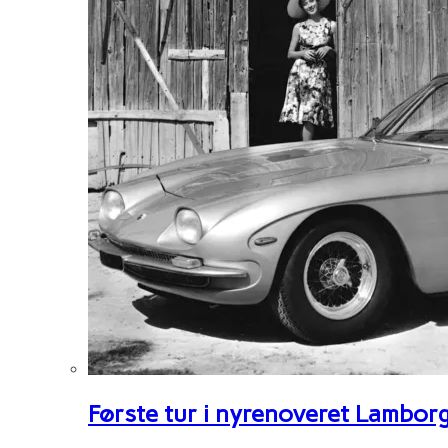
Første tur i nyrenoveret Lambor