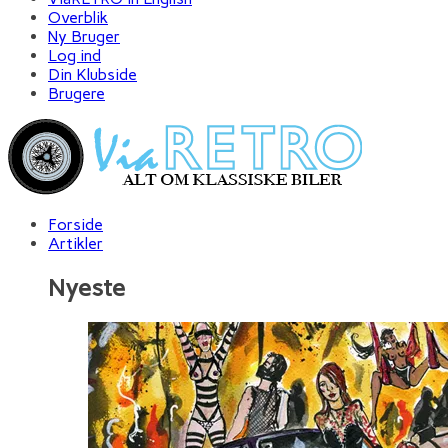
Overblik
Ny Bruger
Log ind
Din Klubside
Brugere
Forside
Artikler
Nyeste