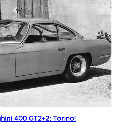
ghini 400 GT2+2: Torino!