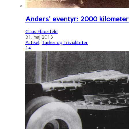
Anders' eventyr: 2000 kilometer 
Claus Ebberfeld
31. maj 2013
Artikel
,
Tanker og Trivialiteter
14