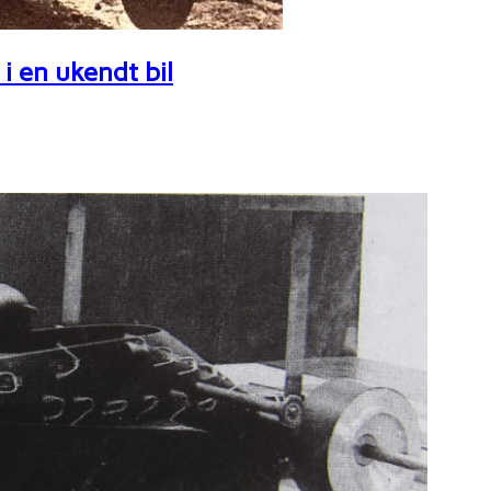
i en ukendt bil