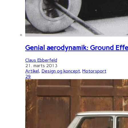
Genial aerodynamik: Ground Effe
Claus Ebberfeld
21. marts 2013
Artikel
,
Design og koncept
,
Motorsport
29