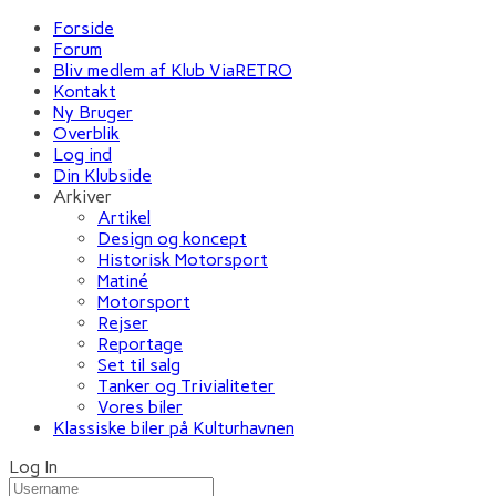
Forside
Forum
Bliv medlem af Klub ViaRETRO
Kontakt
Ny Bruger
Overblik
Log ind
Din Klubside
Arkiver
Artikel
Design og koncept
Historisk Motorsport
Matiné
Motorsport
Rejser
Reportage
Set til salg
Tanker og Trivialiteter
Vores biler
Klassiske biler på Kulturhavnen
Log In