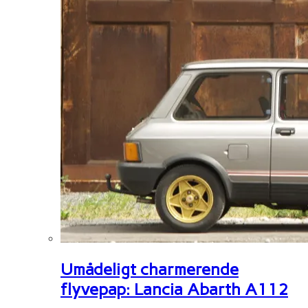
Umådeligt charmerende
flyvepap: Lancia Abarth A112