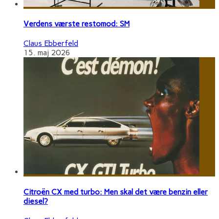
Verdens værste restomod: SM
Claus Ebberfeld
15. maj 2026
Citroën CX med turbo: Men skal det være benzin eller
diesel?