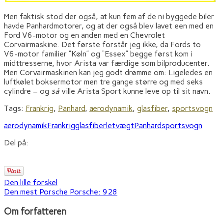
Men faktisk stod der også, at kun fem af de ni byggede biler
havde Panhardmotorer, og at der også blev lavet een med en
Ford V6-motor og en anden med en Chevrolet
Corvairmaskine. Det første forstår jeg ikke, da Fords to
V6-motor familier “Køln” og “Essex” begge først kom i
midttresserne, hvor Arista var færdige som bilproducenter.
Men Corvairmaskinen kan jeg godt drømme om: Ligeledes en
luftkølet boksermotor men tre gange større og med seks
cylindre – og
så
ville Arista Sport kunne leve op til sit navn.
Tags:
Frankrig
,
Panhard
,
aerodynamik
,
glasfiber
,
sportsvogn
aerodynamik
Frankrig
glasfiber
letvægt
Panhard
sportsvogn
Del på:
Den lille forskel
Den mest Porsche Porsche: 928
Om forfatteren