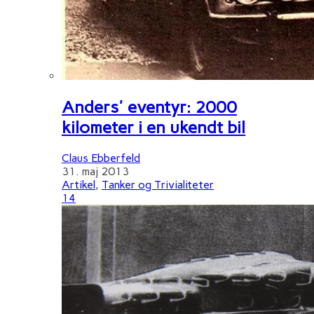
Anders' eventyr: 2000
kilometer i en ukendt bil
Claus Ebberfeld
31. maj 2013
Artikel
,
Tanker og Trivialiteter
14