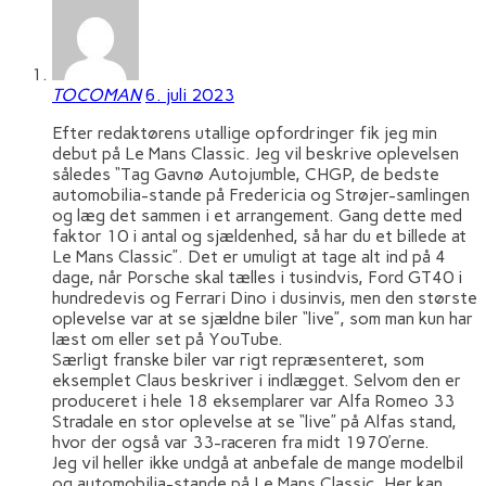
TOCOMAN
6. juli 2023
Efter redaktørens utallige opfordringer fik jeg min
debut på Le Mans Classic. Jeg vil beskrive oplevelsen
således “Tag Gavnø Autojumble, CHGP, de bedste
automobilia-stande på Fredericia og Strøjer-samlingen
og læg det sammen i et arrangement. Gang dette med
faktor 10 i antal og sjældenhed, så har du et billede at
Le Mans Classic”. Det er umuligt at tage alt ind på 4
dage, når Porsche skal tælles i tusindvis, Ford GT40 i
hundredevis og Ferrari Dino i dusinvis, men den største
oplevelse var at se sjældne biler “live”, som man kun har
læst om eller set på YouTube.
Særligt franske biler var rigt repræsenteret, som
eksemplet Claus beskriver i indlægget. Selvom den er
produceret i hele 18 eksemplarer var Alfa Romeo 33
Stradale en stor oplevelse at se “live” på Alfas stand,
hvor der også var 33-raceren fra midt 1970’erne.
Jeg vil heller ikke undgå at anbefale de mange modelbil
og automobilia-stande på Le Mans Classic. Her kan