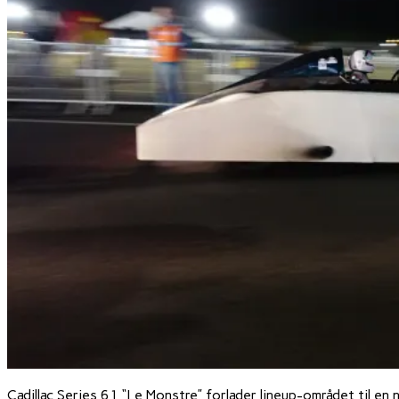
Cadillac Series 61 “Le Monstre” forlader lineup-området til en