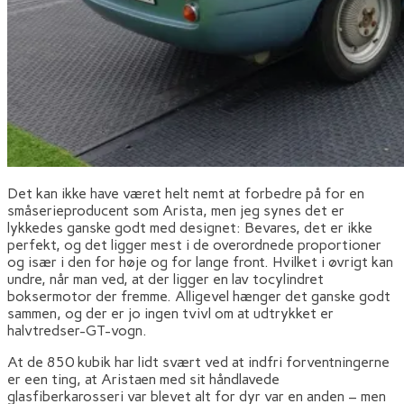
Det kan ikke have været helt nemt at forbedre på for en
småserieproducent som Arista, men jeg synes det er
lykkedes ganske godt med designet: Bevares, det er ikke
perfekt, og det ligger mest i de overordnede proportioner
og især i den for høje og for lange front. Hvilket i øvrigt kan
undre, når man ved, at der ligger en lav tocylindret
boksermotor der fremme. Alligevel hænger det ganske godt
sammen, og der er jo ingen tvivl om at udtrykket er
halvtredser-GT-vogn.
At de 850 kubik har lidt svært ved at indfri forventningerne
er een ting, at Aristaen med sit håndlavede
glasfiberkarosseri var blevet alt for dyr var en anden – men