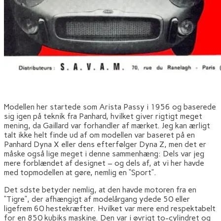
Modellen her startede som Arista Passy i 1956 og baserede
sig igen på teknik fra Panhard, hvilket giver rigtigt meget
mening, da Gaillard var forhandler af mærket. Jeg kan ærligt
talt ikke helt finde ud af om modellen var baseret på en
Panhard Dyna X eller dens efterfølger Dyna Z, men det er
måske også lige meget i denne sammenhæng: Dels var jeg
mere forblændet af designet – og dels af, at vi her havde
med topmodellen at gøre, nemlig en “Sport”.
Det sdste betyder nemlig, at den havde motoren fra en
“Tigre”, der afhængigt af modelårgang ydede 50 eller
ligefrem 60 hestekræfter. Hvilket var mere end respektabelt
for en 850 kubiks maskine. Den var i øvrigt to-cylindret og