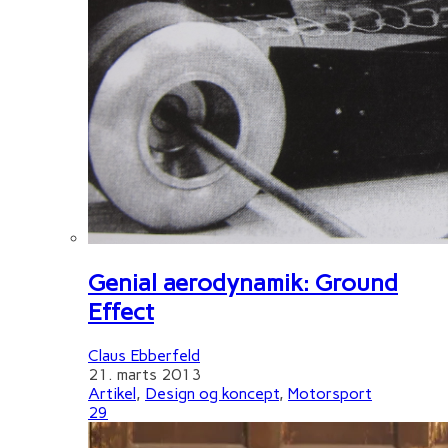
Genial aerodynamik: Ground
Effect
Claus Ebberfeld
21. marts 2013
Artikel
,
Design og koncept
,
Motorsport
29