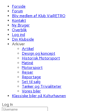
Forside
Forum
Bliv medlem af Klub ViaRETRO
Kontakt
Ny Bruger
Overblik
Log ind
Din Klubside
Arkiver
Artikel
Design og koncept
Historisk Motorsport
Matiné
Motorsport
Rejser
Reportage
Set til salg
Tanker og Trivialiteter
Vores biler
Klassiske biler på Kulturhavnen
Log In