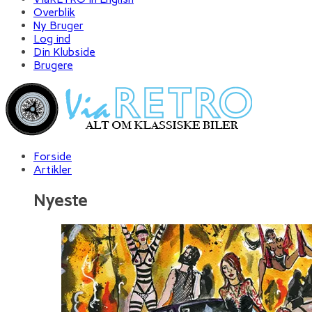
Overblik
Ny Bruger
Log ind
Din Klubside
Brugere
Forside
Artikler
Nyeste