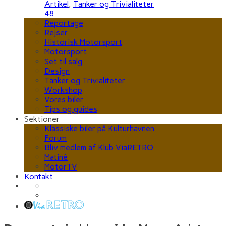
Artikel
,
Tanker og Trivialiteter
48
Reportage
Rejser
Historisk Motorsport
Motorsport
Set til salg
Design
Tanker og Trivialiteter
Workshop
Vores biler
Tips og guides
Sektioner
Klassiske biler på Kulturhavnen
Forum
Bliv medlem af Klub ViaRETRO
Matiné
MotorTV
Kontakt