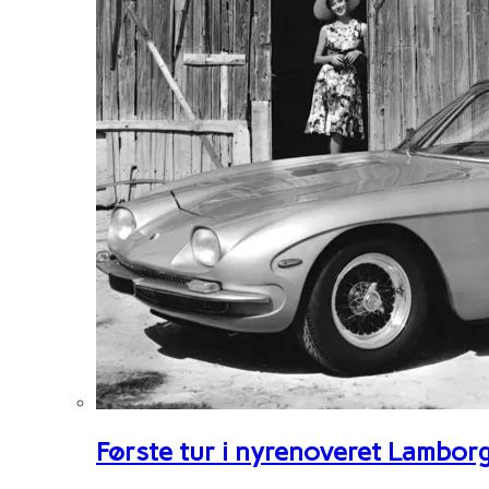
Første tur i nyrenoveret Lambor