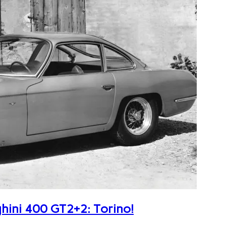
ghini 400 GT2+2: Torino!