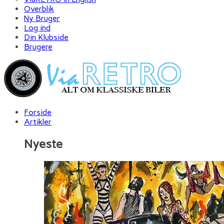
Overblik
Ny Bruger
Log ind
Din Klubside
Brugere
Forside
Artikler
Nyeste