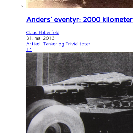
Anders' eventyr: 2000 kilometer 
Claus Ebberfeld
31. maj 2013
Artikel
,
Tanker og Trivialiteter
14