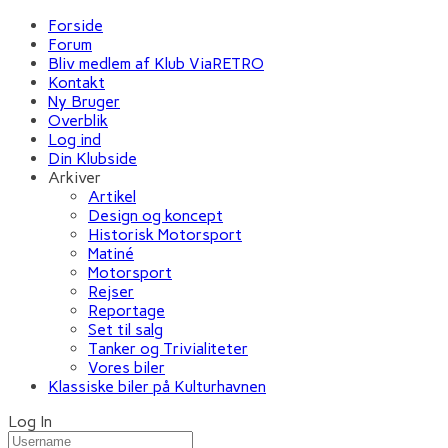
Forside
Forum
Bliv medlem af Klub ViaRETRO
Kontakt
Ny Bruger
Overblik
Log ind
Din Klubside
Arkiver
Artikel
Design og koncept
Historisk Motorsport
Matiné
Motorsport
Rejser
Reportage
Set til salg
Tanker og Trivialiteter
Vores biler
Klassiske biler på Kulturhavnen
Log In