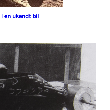
i en ukendt bil