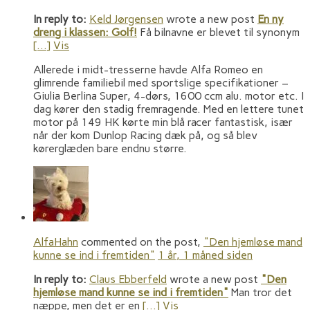
In reply to:
Keld Jørgensen
wrote a new post
En ny
dreng i klassen: Golf!
Få bilnavne er blevet til synonym
[…]
Vis
Allerede i midt-tresserne havde Alfa Romeo en
glimrende familiebil med sportslige specifikationer –
Giulia Berlina Super, 4-dørs, 1600 ccm alu. motor etc. I
dag kører den stadig fremragende. Med en lettere tunet
motor på 149 HK kørte min blå racer fantastisk, især
når der kom Dunlop Racing dæk på, og så blev
kørerglæden bare endnu større.
AlfaHahn
commented on the post,
"Den hjemløse mand
kunne se ind i fremtiden"
1 år, 1 måned siden
In reply to:
Claus Ebberfeld
wrote a new post
"Den
hjemløse mand kunne se ind i fremtiden"
Man tror det
næppe, men det er en
[…]
Vis