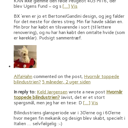
KAN ikke glemme den røde Peugeot 405 MI16, der
blev Ugens Fund – og s
[…]
Vis
BX ‘eren er jo et Bertone/Gandini design, og jeg falder
for det meste for deres streg. Min far havde sådan en.
Min bror har købt en tilsvarende i sort (til lettere
renovering), og nu har han købt den omtalte hvide (som
er køreklar). Pudsigt sammentræf.
AlfaHahn
commented on the post,
Hvornår toppede
bilindustrien?
5 måneder, 2 uger siden
In reply to:
Keld Jørgensen
wrote a new post
Hvornår
toppede bilindustrien?
Javist, det er et stort
spørgsmål, men jeg har en tese: D
[…]
Vis
Bilindustriens glansperiode var i 30’erne og i 60’erne
hvor megen fin mekanik og design blev skabt, specielt i
Italien … selvfølgelig :-)