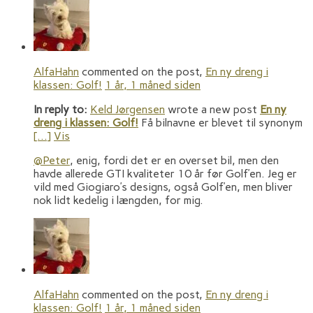
AlfaHahn
commented on the post,
En ny dreng i
klassen: Golf!
1 år, 1 måned siden
In reply to:
Keld Jørgensen
wrote a new post
En ny
dreng i klassen: Golf!
Få bilnavne er blevet til synonym
[…]
Vis
@Peter
, enig, fordi det er en overset bil, men den
havde allerede GTI kvaliteter 10 år før Golf’en. Jeg er
vild med Giogiaro’s designs, også Golf’en, men bliver
nok lidt kedelig i længden, for mig.
AlfaHahn
commented on the post,
En ny dreng i
klassen: Golf!
1 år, 1 måned siden