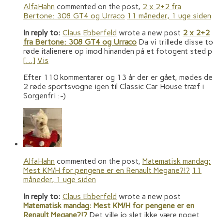
AlfaHahn
commented on the post,
2 x 2+2 fra
Bertone: 308 GT4 og Urraco
11 måneder, 1 uge siden
In reply to:
Claus Ebberfeld
wrote a new post
2 x 2+2
fra Bertone: 308 GT4 og Urraco
Da vi trillede disse to
røde italienere op imod hinanden på et fotogent sted p
[…]
Vis
Efter 110 kommentarer og 13 år der er gået, mødes de
2 røde sportsvogne igen til Classic Car House træf i
Sorgenfri :-)
AlfaHahn
commented on the post,
Matematisk mandag:
Mest KM/H for pengene er en Renault Megane?!?
11
måneder, 1 uge siden
In reply to:
Claus Ebberfeld
wrote a new post
Matematisk mandag: Mest KM/H for pengene er en
Renault Megane?!?
Det ville jo slet ikke være noget