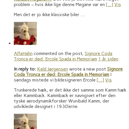
problem – hvis ikke lige denne Megane var en
[…]
Vis
Men det er jo ikke klassiske biler …
AlfaHahn
commented on the post,
Signore Coda
Tronca er død: Ercole Spada in Memoriam
1 år siden
In reply to:
Keld Jørgensen
wrote a new post
Signore
Coda Tronca er død: Ercole Spada in Memoriam
I
søndags mistede vi bildesigneren Ercole
[…]
Vis
Trunkerede hæk, er det ikke det samme som Kamm hæk
eller Kammback. Kammback er navngivet efter den
tyske aerodynamikforsker Wunibald Kamm, der
udviklede designet i 1930’erne.