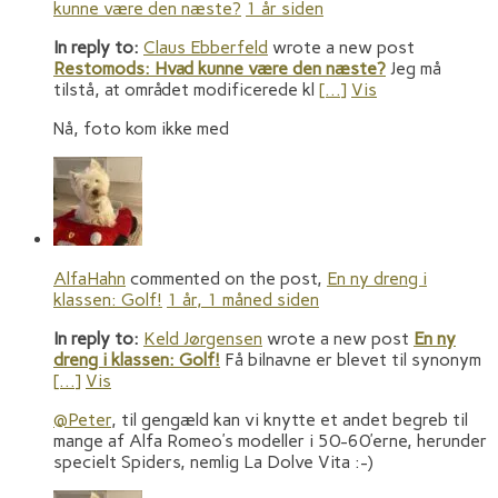
kunne være den næste?
1 år siden
In reply to:
Claus Ebberfeld
wrote a new post
Restomods: Hvad kunne være den næste?
Jeg må
tilstå, at området modificerede kl
[…]
Vis
Nå, foto kom ikke med
AlfaHahn
commented on the post,
En ny dreng i
klassen: Golf!
1 år, 1 måned siden
In reply to:
Keld Jørgensen
wrote a new post
En ny
dreng i klassen: Golf!
Få bilnavne er blevet til synonym
[…]
Vis
@Peter
, til gengæld kan vi knytte et andet begreb til
mange af Alfa Romeo’s modeller i 50-60’erne, herunder
specielt Spiders, nemlig La Dolve Vita :-)