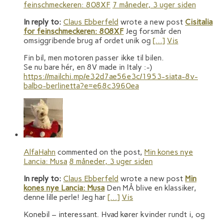
feinschmeckeren: 808XF
7 måneder, 3 uger siden
In reply to:
Claus Ebberfeld
wrote a new post
Cisitalia
for feinschmeckeren: 808XF
Jeg forsmår den
omsiggribende brug af ordet unik og
[…]
Vis
Fin bil, men motoren passer ikke til bilen.
Se nu bare hér, en 8V made in Italy :-)
https://mailchi.mp/e32d7ae56e3c/1953-siata-8v-
balbo-berlinetta?e=e68c3960ea
AlfaHahn
commented on the post,
Min kones nye
Lancia: Musa
8 måneder, 3 uger siden
In reply to:
Claus Ebberfeld
wrote a new post
Min
kones nye Lancia: Musa
Den MÅ blive en klassiker,
denne lille perle! Jeg har
[…]
Vis
Konebil – interessant. Hvad kører kvinder rundt i, og