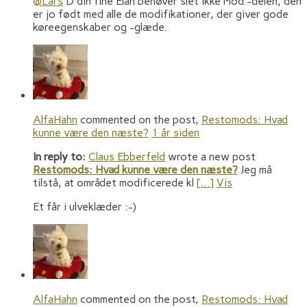
@Lars
D din fine Elan behøver slet ikke Mod.-delen, den
er jo født med alle de modifikationer, der giver gode
køreegenskaber og -glæde.
AlfaHahn
commented on the post,
Restomods: Hvad
kunne være den næste?
1 år siden
In reply to:
Claus Ebberfeld
wrote a new post
Restomods: Hvad kunne være den næste?
Jeg må
tilstå, at området modificerede kl
[…]
Vis
Et får i ulveklæder :-)
AlfaHahn
commented on the post,
Restomods: Hvad