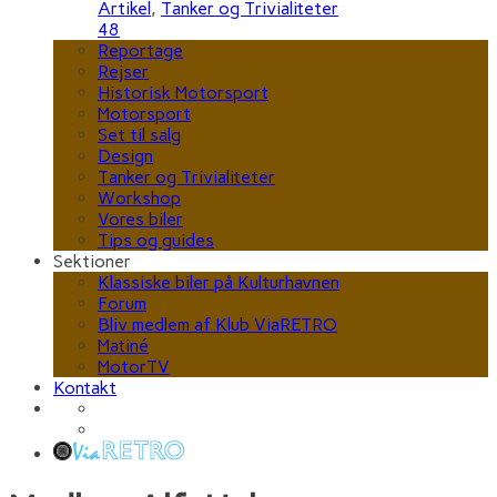
Artikel
,
Tanker og Trivialiteter
48
Reportage
Rejser
Historisk Motorsport
Motorsport
Set til salg
Design
Tanker og Trivialiteter
Workshop
Vores biler
Tips og guides
Sektioner
Klassiske biler på Kulturhavnen
Forum
Bliv medlem af Klub ViaRETRO
Matiné
MotorTV
Kontakt