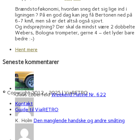
Brændstoføkonomi, hvordan sneg det sig lige ind i
ligningen ? På en god dag kan jeg få Bertonen ned på
6-7 km/l, men så er det altså også sjovt.
Og indsprøjtning? Der skal da mindst være 2 dobbelte
Webers, Bologna trompeter, gerne 4 – det lyder bare
bedre :-)
Hent mere
Seneste kommentarer
© Copyright 2012 - 2025 | ViaRETRO
Claus Ebberfeld
Weekend Matiné Nr. 622
Kontakt
Guide til ViaRETRO
K. Holm
Den manglende handske og andre småting