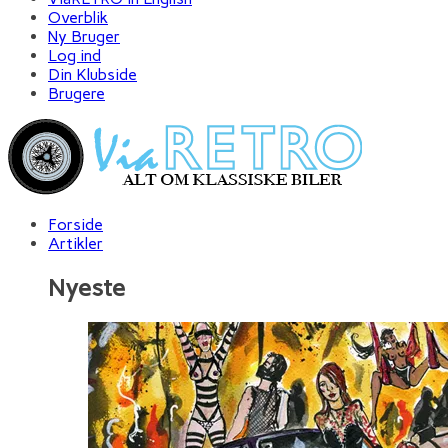
Overblik
Ny Bruger
Log ind
Din Klubside
Brugere
Forside
Artikler
Nyeste