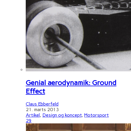
Genial aerodynamik: Ground
Effect
Claus Ebberfeld
21. marts 2013
Artikel
,
Design og koncept
,
Motorsport
29