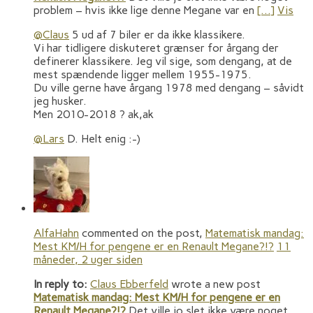
problem – hvis ikke lige denne Megane var en
[…]
Vis
@Claus
5 ud af 7 biler er da ikke klassikere.
Vi har tidligere diskuteret grænser for årgang der
definerer klassikere. Jeg vil sige, som dengang, at de
mest spændende ligger mellem 1955-1975.
Du ville gerne have årgang 1978 med dengang – såvidt
jeg husker.
Men 2010-2018 ? ak,ak
@Lars
D. Helt enig :-)
AlfaHahn
commented on the post,
Matematisk mandag:
Mest KM/H for pengene er en Renault Megane?!?
11
måneder, 2 uger siden
In reply to:
Claus Ebberfeld
wrote a new post
Matematisk mandag: Mest KM/H for pengene er en
Renault Megane?!?
Det ville jo slet ikke være noget