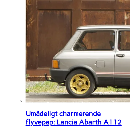
Umådeligt charmerende
flyvepap: Lancia Abarth A112