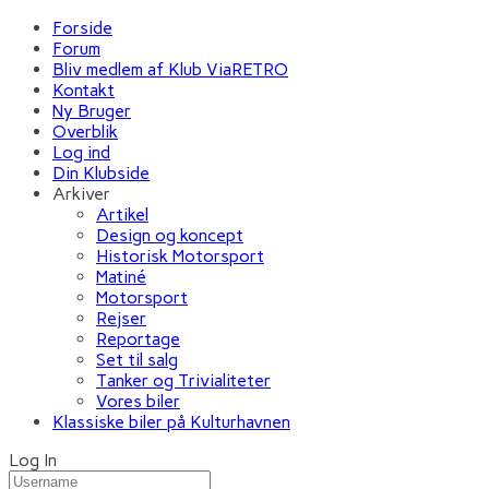
Forside
Forum
Bliv medlem af Klub ViaRETRO
Kontakt
Ny Bruger
Overblik
Log ind
Din Klubside
Arkiver
Artikel
Design og koncept
Historisk Motorsport
Matiné
Motorsport
Rejser
Reportage
Set til salg
Tanker og Trivialiteter
Vores biler
Klassiske biler på Kulturhavnen
Log In