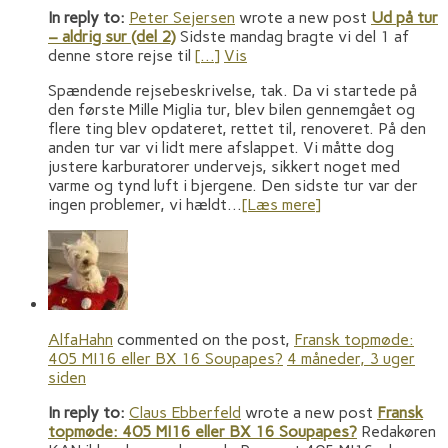
In reply to:
Peter Sejersen
wrote a new post
Ud på tur
– aldrig sur (del 2)
Sidste mandag bragte vi del 1 af
denne store rejse til
[…]
Vis
Spændende rejsebeskrivelse, tak. Da vi startede på
den første Mille Miglia tur, blev bilen gennemgået og
flere ting blev opdateret, rettet til, renoveret. På den
anden tur var vi lidt mere afslappet. Vi måtte dog
justere karburatorer undervejs, sikkert noget med
varme og tynd luft i bjergene. Den sidste tur var der
ingen problemer, vi hældt…
[Læs mere]
AlfaHahn
commented on the post,
Fransk topmøde:
405 MI16 eller BX 16 Soupapes?
4 måneder, 3 uger
siden
In reply to:
Claus Ebberfeld
wrote a new post
Fransk
topmøde: 405 MI16 eller BX 16 Soupapes?
Redakøren