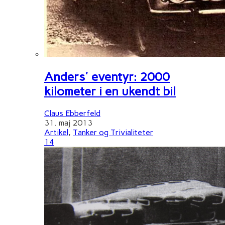
Anders' eventyr: 2000
kilometer i en ukendt bil
Claus Ebberfeld
31. maj 2013
Artikel
,
Tanker og Trivialiteter
14