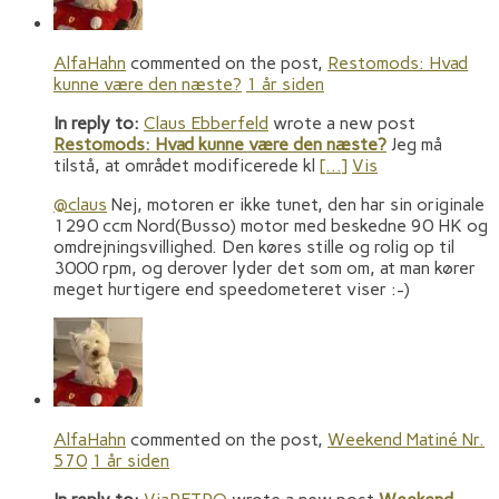
AlfaHahn
commented on the post,
Restomods: Hvad
kunne være den næste?
1 år siden
In reply to:
Claus Ebberfeld
wrote a new post
Restomods: Hvad kunne være den næste?
Jeg må
tilstå, at området modificerede kl
[…]
Vis
@claus
Nej, motoren er ikke tunet, den har sin originale
1290 ccm Nord(Busso) motor med beskedne 90 HK og
omdrejningsvillighed. Den køres stille og rolig op til
3000 rpm, og derover lyder det som om, at man kører
meget hurtigere end speedometeret viser :-)
AlfaHahn
commented on the post,
Weekend Matiné Nr.
570
1 år siden