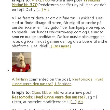
In reply to:
ViaRETRO
wrote a new post
Weekend
Matiné Nr. 570
Redaktøren har fået ny bil! Men var det
en fejl? Det v
[…]
Vis
Vil se frem til detaljer om din fine tur i Tyskland. Det
med at finde tilbage til ruten, får mig til at tænke på,
om der ikke er en “navigator” der kan hjælpe på vej, so
to speak. Har fundet MyRoute-app.com og Calimoto
som en mulige kandidater. De kan måske planlægge en
rute, og ikke mindst gemme den og distribuere til andre
platforme. Det idéell…
[Læs mere]
AlfaHahn
commented on the post,
Restomods: Hvad
kunne være den næste?
1 år siden
In reply to:
Claus Ebberfeld
wrote a new post
Restomods: Hvad kunne være den næste?
Jeg må
tilstå, at området modificerede kl
[…]
Vis