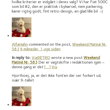
hvilke kriterier er indgået i deres valg? Vi har Fiat 500C
som bil #2, den er praktisk i bykørsel, nem parkering,
kører rigtig godt, fint retro-design, en glad lille bil :-)
AlfaHahn
commented on the post,
Weekend Matiné Nr.
583
9 måneder, 1 uge siden
In reply to:
ViaRETRO
wrote a new post
Weekend
Matiné Nr. 583
Der er vagtskifte i redaktionen igen –
denne gang er det
[…]
Vis
Hjorthoej, ja, er det ikke font’en der ser forkert ud,
især 9-tallet.