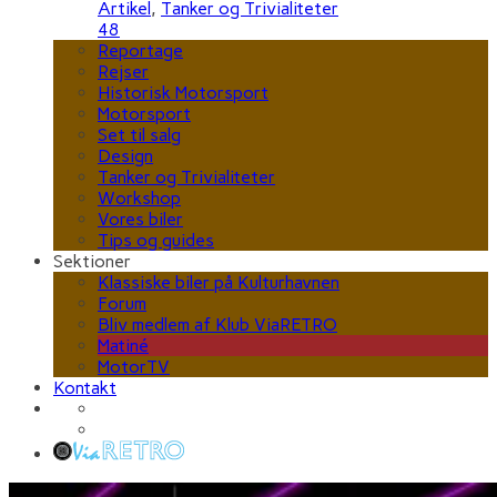
Artikel
,
Tanker og Trivialiteter
48
Reportage
Rejser
Historisk Motorsport
Motorsport
Set til salg
Design
Tanker og Trivialiteter
Workshop
Vores biler
Tips og guides
Sektioner
Klassiske biler på Kulturhavnen
Forum
Bliv medlem af Klub ViaRETRO
Matiné
MotorTV
Kontakt