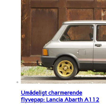
Umådeligt charmerende
flyvepap: Lancia Abarth A112