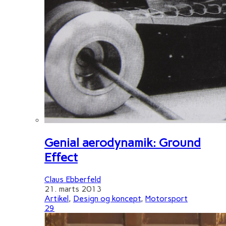
Genial aerodynamik: Ground
Effect
Claus Ebberfeld
21. marts 2013
Artikel
,
Design og koncept
,
Motorsport
29