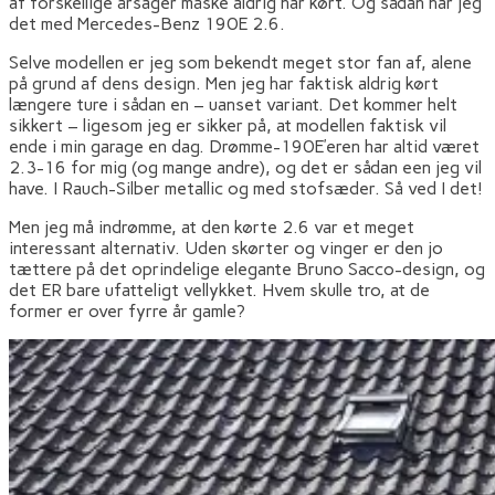
af forskellige årsager måske aldrig har kørt. Og sådan har jeg
det med Mercedes-Benz 190E 2.6.
Selve modellen er jeg som bekendt meget stor fan af, alene
på grund af dens design. Men jeg har faktisk aldrig kørt
længere ture i sådan en – uanset variant. Det kommer helt
sikkert – ligesom jeg er sikker på, at modellen faktisk vil
ende i min garage en dag. Drømme-190E’eren har altid været
2.3-16 for mig (og mange andre), og det er sådan een jeg vil
have. I Rauch-Silber metallic og med stofsæder. Så ved I det!
Men jeg må indrømme, at den kørte 2.6 var et meget
interessant alternativ. Uden skørter og vinger er den jo
tættere på det oprindelige elegante Bruno Sacco-design, og
det ER bare ufatteligt vellykket. Hvem skulle tro, at de
former er over fyrre år gamle?