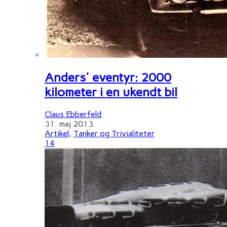
Anders' eventyr: 2000
kilometer i en ukendt bil
Claus Ebberfeld
31. maj 2013
Artikel
,
Tanker og Trivialiteter
14