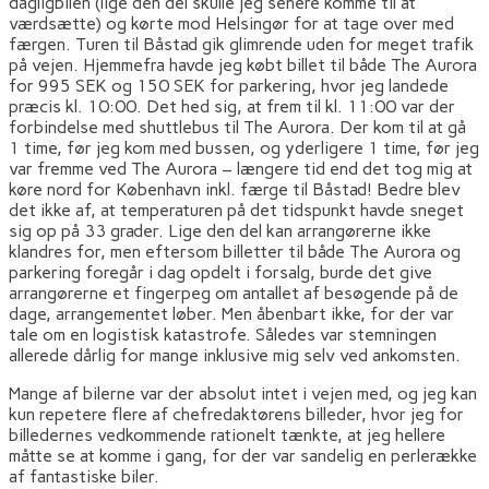
dagligbilen (lige den del skulle jeg senere komme til at
værdsætte) og kørte mod Helsingør for at tage over med
færgen. Turen til Båstad gik glimrende uden for meget trafik
på vejen. Hjemmefra havde jeg købt billet til både The Aurora
for 995 SEK og 150 SEK for parkering, hvor jeg landede
præcis kl. 10:00. Det hed sig, at frem til kl. 11:00 var der
forbindelse med shuttlebus til The Aurora. Der kom til at gå
1 time, før jeg kom med bussen, og yderligere 1 time, før jeg
var fremme ved The Aurora – længere tid end det tog mig at
køre nord for København inkl. færge til Båstad! Bedre blev
det ikke af, at temperaturen på det tidspunkt havde sneget
sig op på 33 grader. Lige den del kan arrangørerne ikke
klandres for, men eftersom billetter til både The Aurora og
parkering foregår i dag opdelt i forsalg, burde det give
arrangørerne et fingerpeg om antallet af besøgende på de
dage, arrangementet løber. Men åbenbart ikke, for der var
tale om en logistisk katastrofe. Således var stemningen
allerede dårlig for mange inklusive mig selv ved ankomsten.
Mange af bilerne var der absolut intet i vejen med, og jeg kan
kun repetere flere af chefredaktørens billeder, hvor jeg for
billedernes vedkommende rationelt tænkte, at jeg hellere
måtte se at komme i gang, for der var sandelig en perlerække
af fantastiske biler.