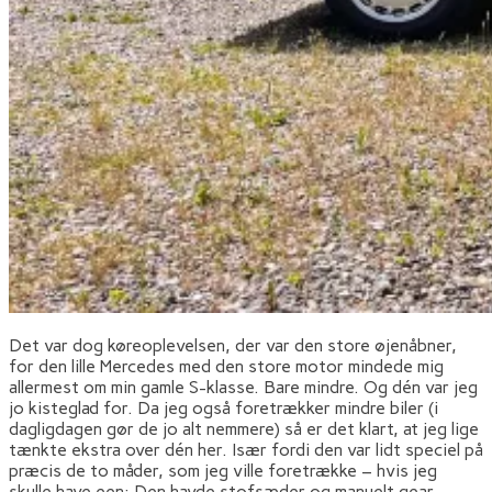
Det var dog køreoplevelsen, der var den store øjenåbner,
for den lille Mercedes med den store motor mindede mig
allermest om min gamle S-klasse. Bare mindre. Og dén var jeg
jo kisteglad for. Da jeg også foretrækker mindre biler (i
dagligdagen gør de jo alt nemmere) så er det klart, at jeg lige
tænkte ekstra over dén her. Især fordi den var lidt speciel på
præcis de to måder, som jeg ville foretrække – hvis jeg
skulle have een: Den havde stofsæder og manuelt gear.