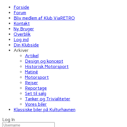
Forside
Forum
Bliv medlem af Klub ViaRETRO
Kontakt
Ny Bruger
Overblik
Log ind
Din Klubside
Arkiver
Artikel
Design og koncept
Historisk Motorsport
Matiné
Motorsport
Rejser
Reportage
Set til salg
Tanker og Trivialiteter
Vores biler
Klassiske biler på Kulturhavnen
Log In