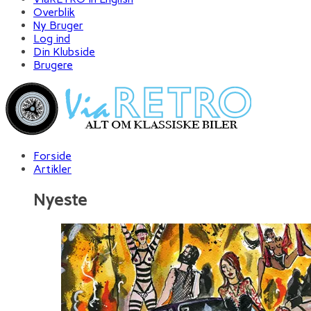
Overblik
Ny Bruger
Log ind
Din Klubside
Brugere
Forside
Artikler
Nyeste