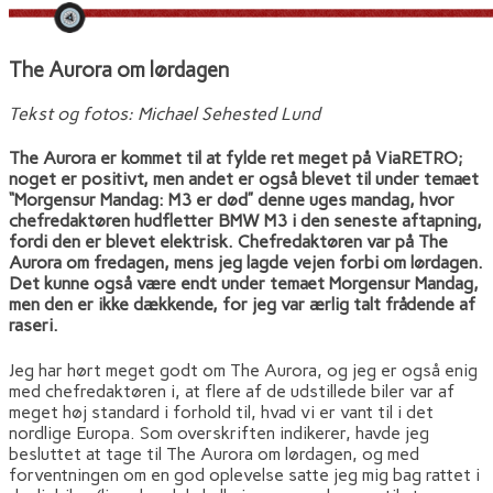
The Aurora om lørdagen
Tekst og fotos: Michael Sehested Lund
The Aurora er kommet til at fylde ret meget på ViaRETRO;
noget er positivt, men andet er også blevet til under temaet
“Morgensur Mandag: M3 er død” denne uges mandag, hvor
chefredaktøren hudfletter BMW M3 i den seneste aftapning,
fordi den er blevet elektrisk. Chefredaktøren var på The
Aurora om fredagen, mens jeg lagde vejen forbi om lørdagen.
Det kunne også være endt under temaet Morgensur Mandag,
men den er ikke dækkende, for jeg var ærlig talt frådende af
raseri.
Jeg har hørt meget godt om The Aurora, og jeg er også enig
med chefredaktøren i, at flere af de udstillede biler var af
meget høj standard i forhold til, hvad vi er vant til i det
nordlige Europa. Som overskriften indikerer, havde jeg
besluttet at tage til The Aurora om lørdagen, og med
forventningen om en god oplevelse satte jeg mig bag rattet i