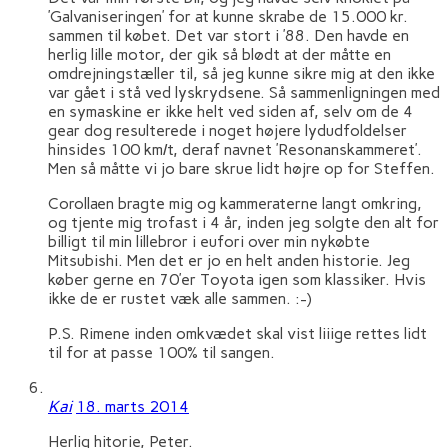
’Galvaniseringen’ for at kunne skrabe de 15.000 kr.
sammen til købet. Det var stort i ’88. Den havde en
herlig lille motor, der gik så blødt at der måtte en
omdrejningstæller til, så jeg kunne sikre mig at den ikke
var gået i stå ved lyskrydsene. Så sammenligningen med
en symaskine er ikke helt ved siden af, selv om de 4
gear dog resulterede i noget højere lydudfoldelser
hinsides 100 km/t, deraf navnet ’Resonanskammeret’.
Men så måtte vi jo bare skrue lidt højre op for Steffen.
Corollaen bragte mig og kammeraterne langt omkring,
og tjente mig trofast i 4 år, inden jeg solgte den alt for
billigt til min lillebror i eufori over min nykøbte
Mitsubishi. Men det er jo en helt anden historie. Jeg
køber gerne en 70’er Toyota igen som klassiker. Hvis
ikke de er rustet væk alle sammen. :-)
P.S. Rimene inden omkvædet skal vist liiige rettes lidt
til for at passe 100% til sangen.
Kai
18. marts 2014
Herlig hitorie, Peter.