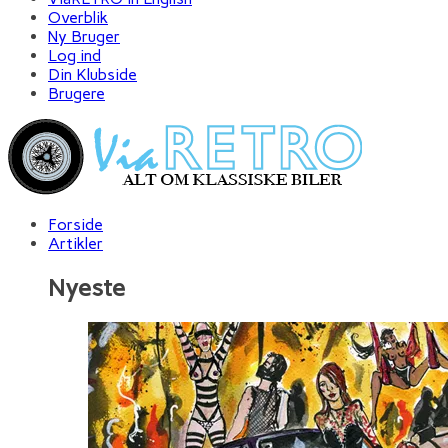
Overblik
Ny Bruger
Log ind
Din Klubside
Brugere
Forside
Artikler
Nyeste