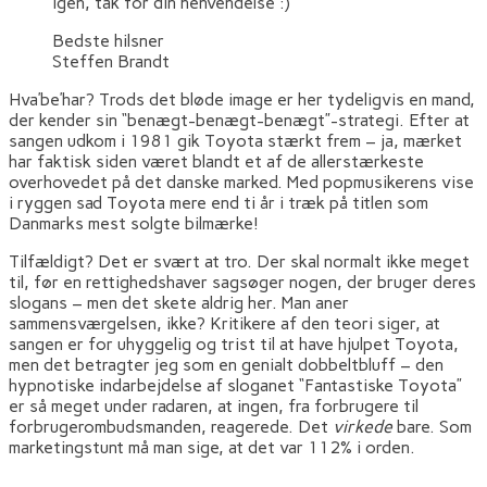
igen, tak for din henvendelse :)
Bedste hilsner
Steffen Brandt
Hva’be’har? Trods det bløde image er her tydeligvis en mand,
der kender sin “benægt-benægt-benægt”-strategi. Efter at
sangen udkom i 1981 gik Toyota stærkt frem – ja, mærket
har faktisk siden været blandt et af de allerstærkeste
overhovedet på det danske marked. Med popmusikerens vise
i ryggen sad Toyota mere end ti år i træk på titlen som
Danmarks mest solgte bilmærke!
Tilfældigt? Det er svært at tro. Der skal normalt ikke meget
til, før en rettighedshaver sagsøger nogen, der bruger deres
slogans – men det skete aldrig her. Man aner
sammensværgelsen, ikke? Kritikere af den teori siger, at
sangen er for uhyggelig og trist til at have hjulpet Toyota,
men det betragter jeg som en genialt dobbeltbluff – den
hypnotiske indarbejdelse af sloganet “Fantastiske Toyota”
er så meget under radaren, at ingen, fra forbrugere til
forbrugerombudsmanden, reagerede. Det
virkede
bare. Som
marketingstunt må man sige, at det var 112% i orden.