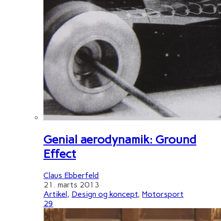
Genial aerodynamik: Ground
Effect
Claus Ebberfeld
21. marts 2013
Artikel
,
Design og koncept
,
Motorsport
29