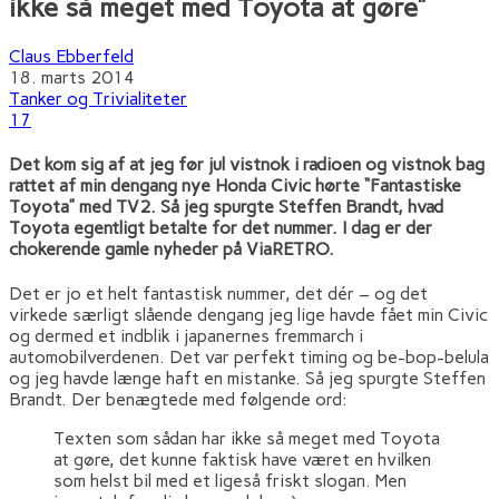
ikke så meget med Toyota at gøre”
Claus Ebberfeld
18. marts 2014
Tanker og Trivialiteter
17
Det kom sig af at jeg før jul vistnok i radioen og vistnok bag
rattet af min dengang nye Honda Civic hørte “Fantastiske
Toyota” med TV2. Så jeg spurgte Steffen Brandt, hvad
Toyota egentligt betalte for det nummer. I dag er der
chokerende gamle nyheder på ViaRETRO.
Det er jo et helt fantastisk nummer, det dér – og det
virkede særligt slående dengang jeg lige havde fået min Civic
og dermed et indblik i japanernes fremmarch i
automobilverdenen. Det var perfekt timing og be-bop-belula
og jeg havde længe haft en mistanke. Så jeg spurgte Steffen
Brandt. Der benægtede med følgende ord:
Texten som sådan har ikke så meget med Toyota
at gøre, det kunne faktisk have været en hvilken
som helst bil med et ligeså friskt slogan. Men