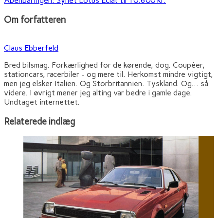
Åbenbaringen: Synet Lotus Eclat til 10.600 kr.
Om forfatteren
Claus Ebberfeld
Bred bilsmag. Forkærlighed for de kørende, dog. Coupéer,
stationcars, racerbiler - og mere til. Herkomst mindre vigtigt,
men jeg elsker Italien. Og Storbritannien. Tyskland. Og... så
videre. I øvrigt mener jeg alting var bedre i gamle dage.
Undtaget internettet.
Relaterede indlæg