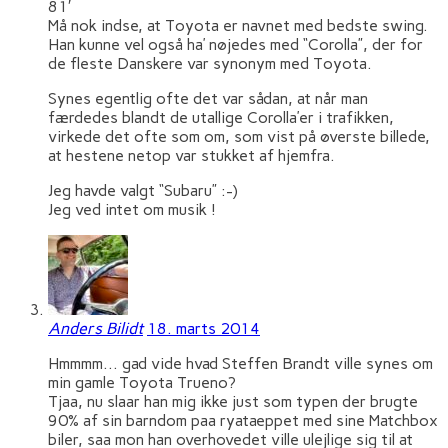
81′
Må nok indse, at Toyota er navnet med bedste swing.
Han kunne vel også ha’ nøjedes med “Corolla”, der for
de fleste Danskere var synonym med Toyota.
Synes egentlig ofte det var sådan, at når man
færdedes blandt de utallige Corolla’er i trafikken,
virkede det ofte som om, som vist på øverste billede,
at hestene netop var stukket af hjemfra.
Jeg havde valgt “Subaru” :-)
Jeg ved intet om musik !
Anders Bilidt
18. marts 2014
Hmmmm… gad vide hvad Steffen Brandt ville synes om
min gamle Toyota Trueno?
Tjaa, nu slaar han mig ikke just som typen der brugte
90% af sin barndom paa ryataeppet med sine Matchbox
biler, saa mon han overhovedet ville ulejlige sig til at