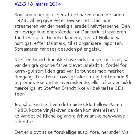
KILO
18. marts 2014
Som kontinuerlig bilejer af det nævnte mærke siden
1978, vil jeg give Peter Bødker ret. Bagrude
streameren var der nemlig allerede i halvfjerserne. Den
er i øvrigt ikke enestående for Danmark, streameren
fandtes også i Benelux landene, hvoraf Holland var
hurtigst, efter Danmark, til at organisere importen.
Streameren fandtes desuden på engelsk.
Steffen Brandt kan ikke have vidst meget om biler, så
var den grå-grønne farve blevet udeladt til fordel for
karry-gul som i den grad var forbundet med mærket
dengang. Teksten er i øvrigt ikke særlig flatterende &
jeg synes ikke det er overraskende, eller på anden måde
mærkeligt, at Steffen Brandt ikke vil bekræfte CE’s
teori.
Jeg så orkestret live i det gamle Odd Fellow Palæ i
1980, købte vinylskiven da den kom året efter, i
kølvandet på Kliche og andre århusianske new-wave
orkestre.
Det er sjovt at se forskellige auto-fora, herunder Via