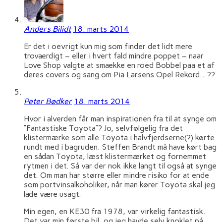
Anders Bilidt
18. marts 2014
Er det i oevrigt kun mig som finder det lidt mere
trovaerdigt – eller i hvert fald mindre poppet – naar
Love Shop valgte at smaekke en roed Bobbel paa et af
deres covers og sang om Pia Larsens Opel Rekord…??
Peter Bødker
18. marts 2014
Hvor i alverden får man inspirationen fra til at synge om
“Fantastiske Toyota”? Jo, selvfølgelig fra det
klistermærke som alle Toyota i halvfjerdserne(?) kørte
rundt med i bagruden. Steffen Brandt må have kørt bag
en sådan Toyota, læst klistermærket og fornemmet
rytmen i det. Så var der nok ikke langt til også at synge
det. Om man har større eller mindre risiko for at ende
som portvinsalkoholiker, når man kører Toyota skal jeg
lade være usagt.
Min egen, en KE30 fra 1978, var virkelig fantastisk.
Det var min første bil, og jeg havde selv knoklet på