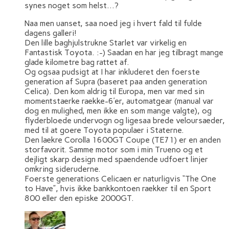
synes noget som helst…?
Naa men uanset, saa noed jeg i hvert fald til fulde
dagens galleri!
Den lille baghjulstrukne Starlet var virkelig en
Fantastisk Toyota. :-) Saadan en har jeg tilbragt mange
glade kilometre bag rattet af.
Og ogsaa pudsigt at I har inkluderet den foerste
generation af Supra (baseret paa anden generation
Celica). Den kom aldrig til Europa, men var med sin
momentstaerke raekke-6’er, automatgear (manual var
dog en mulighed, men ikke en som mange valgte), og
flyderbloede undervogn og ligesaa brede veloursaeder,
med til at goere Toyota populaer i Staterne.
Den laekre Corolla 1600GT Coupe (TE71) er en anden
storfavorit. Samme motor som i min Trueno og et
dejligt skarp design med spaendende udfoert linjer
omkring sideruderne.
Foerste generations Celicaen er naturligvis “The One
to Have”, hvis ikke bankkontoen raekker til en Sport
800 eller den episke 2000GT.