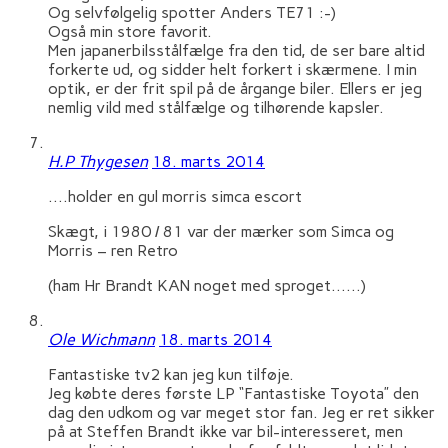
Og selvfølgelig spotter Anders TE71 :-)
Også min store favorit.
Men japanerbilsstålfælge fra den tid, de ser bare altid
forkerte ud, og sidder helt forkert i skærmene. I min
optik, er der frit spil på de årgange biler. Ellers er jeg
nemlig vild med stålfælge og tilhørende kapsler.
H.P Thygesen
18. marts 2014
….holder en gul morris simca escort
Skægt, i 1980 / 81 var der mærker som Simca og
Morris – ren Retro
(ham Hr Brandt KAN noget med sproget……)
Ole Wichmann
18. marts 2014
Fantastiske tv2 kan jeg kun tilføje.
Jeg købte deres første LP “Fantastiske Toyota” den
dag den udkom og var meget stor fan. Jeg er ret sikker
på at Steffen Brandt ikke var bil-interesseret, men