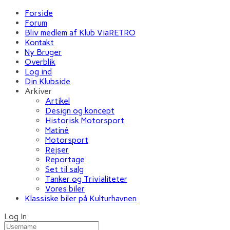
Forside
Forum
Bliv medlem af Klub ViaRETRO
Kontakt
Ny Bruger
Overblik
Log ind
Din Klubside
Arkiver
Artikel
Design og koncept
Historisk Motorsport
Matiné
Motorsport
Rejser
Reportage
Set til salg
Tanker og Trivialiteter
Vores biler
Klassiske biler på Kulturhavnen
Log In