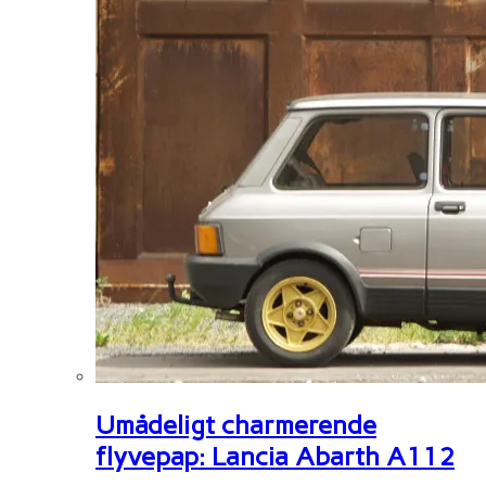
Umådeligt charmerende
flyvepap: Lancia Abarth A112