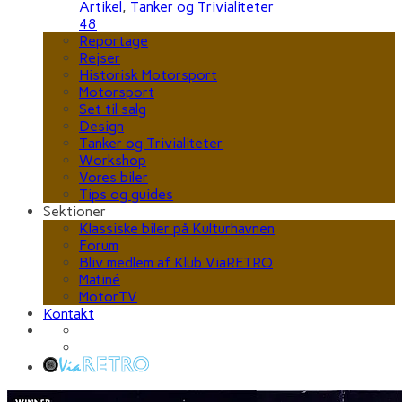
Artikel
,
Tanker og Trivialiteter
48
Reportage
Rejser
Historisk Motorsport
Motorsport
Set til salg
Design
Tanker og Trivialiteter
Workshop
Vores biler
Tips og guides
Sektioner
Klassiske biler på Kulturhavnen
Forum
Bliv medlem af Klub ViaRETRO
Matiné
MotorTV
Kontakt