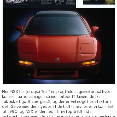
Men NSX har jo også “kun” en pragtfuld sugemotor, så hvor
kommer turboladningen så ind i billedet? Jamen, det er
faktisk et godt spørgsmål, og der er vel noget tidsfaktor i
det: Selve med den nyeste af de hidtil nævnte er vi kon nået
til 1990, og NSX er dermed i år netop trådt ind i
veteranbilsverdenen. Jeg tror man må sige, at den nogenlunde