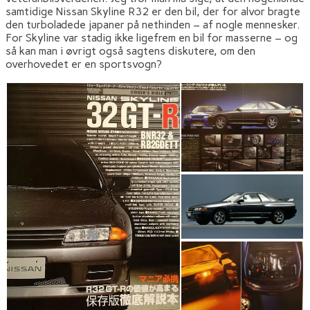
samtidige Nissan Skyline R32 er den bil, der for alvor bragte
den turboladede japaner på nethinden – af nogle mennesker.
For Skyline var stadig ikke ligefrem en bil for masserne – og
så kan man i øvrigt også sagtens diskutere, om den
overhovedet er en sportsvogn?