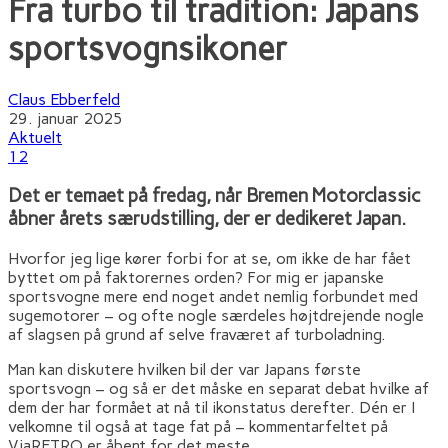
Fra turbo til tradition: Japans
sportsvognsikoner
Claus Ebberfeld
29. januar 2025
Aktuelt
12
Det er temaet på fredag, når Bremen Motorclassic
åbner årets særudstilling, der er dedikeret Japan.
Hvorfor jeg lige kører forbi for at se, om ikke de har fået
byttet om på faktorernes orden? For mig er japanske
sportsvogne mere end noget andet nemlig forbundet med
sugemotorer – og ofte nogle særdeles højtdrejende nogle
af slagsen på grund af selve fraværet af turboladning.
Man kan diskutere hvilken bil der var Japans første
sportsvogn – og så er det måske en separat debat hvilke af
dem der har formået at nå til ikonstatus derefter. Dén er I
velkomne til også at tage fat på – kommentarfeltet på
ViaRETRO er åbent for det meste.