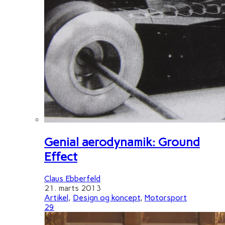
Genial aerodynamik: Ground
Effect
Claus Ebberfeld
21. marts 2013
Artikel
,
Design og koncept
,
Motorsport
29