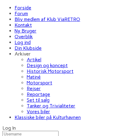
Forside
Forum
Bliv medlem af Klub ViaRETRO
Kontakt
Ny Bruger
Overblik
Log ind
Din Klubside
Arkiver
Artikel
Design og koncept
Historisk Motorsport
Matiné
Motorsport
Rejser
Reportage
Set til salg
Tanker og Trivialiteter
Vores biler
Klassiske biler på Kulturhavnen
Log In