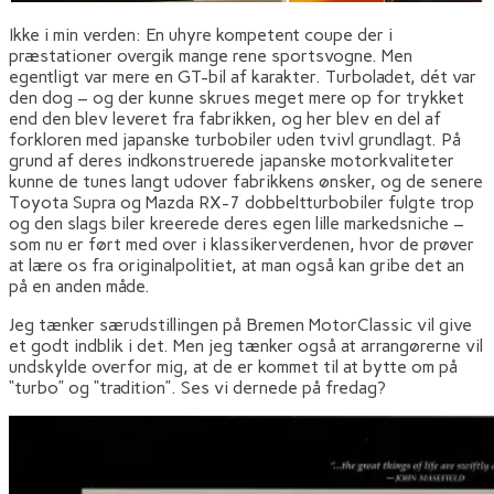
Ikke i min verden: En uhyre kompetent coupe der i
præstationer overgik mange rene sportsvogne. Men
egentligt var mere en GT-bil af karakter. Turboladet, dét var
den dog – og der kunne skrues meget mere op for trykket
end den blev leveret fra fabrikken, og her blev en del af
forkloren med japanske turbobiler uden tvivl grundlagt. På
grund af deres indkonstruerede japanske motorkvaliteter
kunne de tunes langt udover fabrikkens ønsker, og de senere
Toyota Supra og Mazda RX-7 dobbeltturbobiler fulgte trop
og den slags biler kreerede deres egen lille markedsniche –
som nu er ført med over i klassikerverdenen, hvor de prøver
at lære os fra originalpolitiet, at man også kan gribe det an
på en anden måde.
Jeg tænker særudstillingen på Bremen MotorClassic vil give
et godt indblik i det. Men jeg tænker også at arrangørerne vil
undskylde overfor mig, at de er kommet til at bytte om på
“turbo” og “tradition”. Ses vi dernede på fredag?