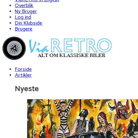
Overblik
Ny Bruger
Log ind
Din Klubside
Brugere
Forside
Artikler
Nyeste