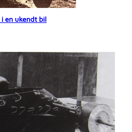
i en ukendt bil