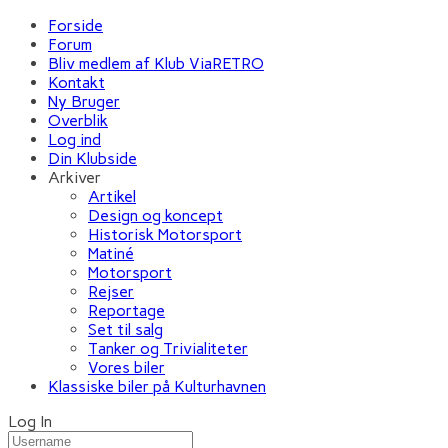
Forside
Forum
Bliv medlem af Klub ViaRETRO
Kontakt
Ny Bruger
Overblik
Log ind
Din Klubside
Arkiver
Artikel
Design og koncept
Historisk Motorsport
Matiné
Motorsport
Rejser
Reportage
Set til salg
Tanker og Trivialiteter
Vores biler
Klassiske biler på Kulturhavnen
Log In