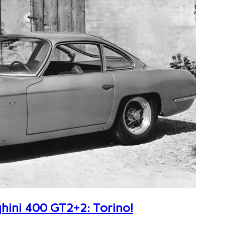
ghini 400 GT2+2: Torino!