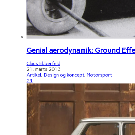
Genial aerodynamik: Ground Effe
Claus Ebberfeld
21. marts 2013
Artikel
,
Design og koncept
,
Motorsport
29