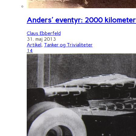
Anders' eventyr: 2000 kilometer 
Claus Ebberfeld
31. maj 2013
Artikel
,
Tanker og Trivialiteter
14