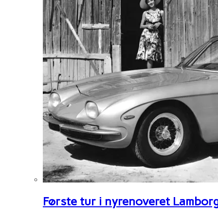
Første tur i nyrenoveret Lambor