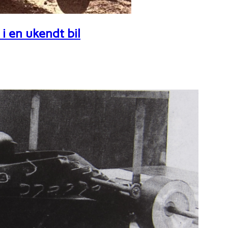
i en ukendt bil