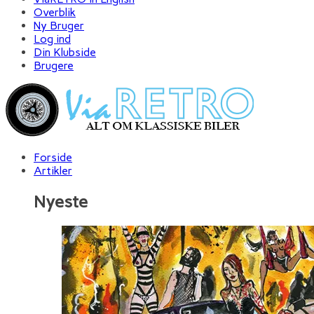
Overblik
Ny Bruger
Log ind
Din Klubside
Brugere
Forside
Artikler
Nyeste