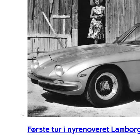
Første tur i nyrenoveret Lambor