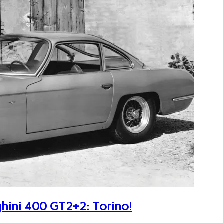
ghini 400 GT2+2: Torino!