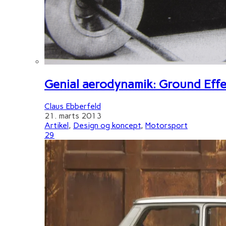
Genial aerodynamik: Ground Effe
Claus Ebberfeld
21. marts 2013
Artikel
,
Design og koncept
,
Motorsport
29