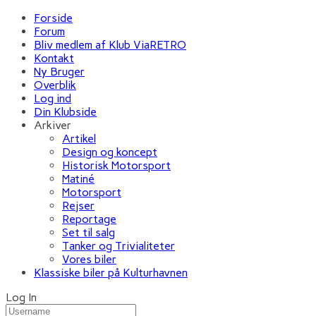
Forside
Forum
Bliv medlem af Klub ViaRETRO
Kontakt
Ny Bruger
Overblik
Log ind
Din Klubside
Arkiver
Artikel
Design og koncept
Historisk Motorsport
Matiné
Motorsport
Rejser
Reportage
Set til salg
Tanker og Trivialiteter
Vores biler
Klassiske biler på Kulturhavnen
Log In