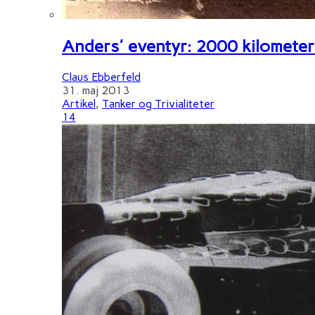
Anders' eventyr: 2000 kilometer 
Claus Ebberfeld
31. maj 2013
Artikel
,
Tanker og Trivialiteter
14