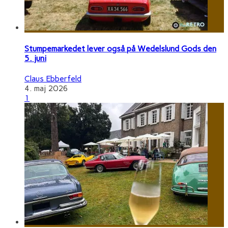
Stumpemarkedet lever også på Wedelslund Gods den
5. juni
Claus Ebberfeld
4. maj 2026
1