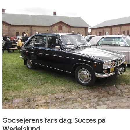
Godsejerens fars dag: Succes på
Wedelslund