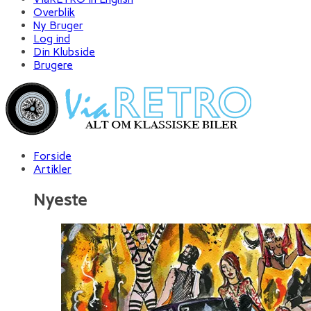
Overblik
Ny Bruger
Log ind
Din Klubside
Brugere
Forside
Artikler
Nyeste