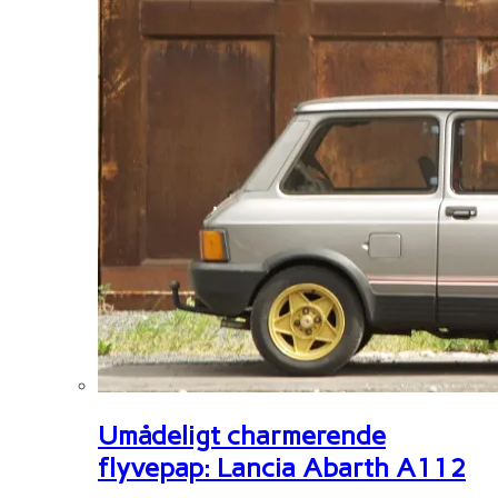
Umådeligt charmerende
flyvepap: Lancia Abarth A112