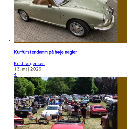
Kurfürstendamm på høje nagler
Keld Jørgensen
13. maj 2026
4