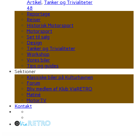
Artikel
,
Tanker og Trivialiteter
48
Reportage
Rejser
Historisk Motorsport
Motorsport
Set til salg
Design
Tanker og Trivialiteter
Workshop
Vores biler
Tips og guides
Sektioner
Klassiske biler på Kulturhavnen
Forum
Bliv medlem af Klub ViaRETRO
Matiné
MotorTV
Kontakt