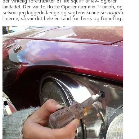
der virkelig foretrækker et lille squiff af lav- og/eller
landadel. Der var to flotte Opel’er nær min Triumph, og
selvom jeg kiggede længe og sagtens kunne se
noget
i
linierne, så var det hele en tand for fersk og fornuftigt.