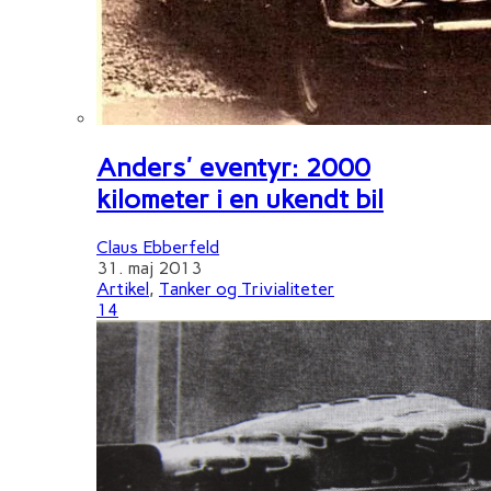
Anders' eventyr: 2000
kilometer i en ukendt bil
Claus Ebberfeld
31. maj 2013
Artikel
,
Tanker og Trivialiteter
14