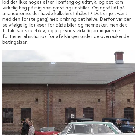
lod det ikke noget efter i omfang og udtryk, og det kom
virkelig bag på mig som gæst og udstiller. Og også lidt på
arrangørerne, der havde kalkuleret (håbet? Det er jo svært
med den første gang) med omkring det halve. Derfor var der
selvfølgelig lidt køer for både biler og mennesker, men det
totale kaos udeblev, og jeg synes virkelig arrangørerne
fortjener al mulig ros for afviklingen under de overraskende
betingelser.