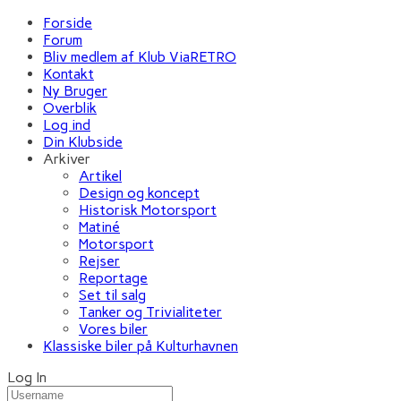
Forside
Forum
Bliv medlem af Klub ViaRETRO
Kontakt
Ny Bruger
Overblik
Log ind
Din Klubside
Arkiver
Artikel
Design og koncept
Historisk Motorsport
Matiné
Motorsport
Rejser
Reportage
Set til salg
Tanker og Trivialiteter
Vores biler
Klassiske biler på Kulturhavnen
Log In