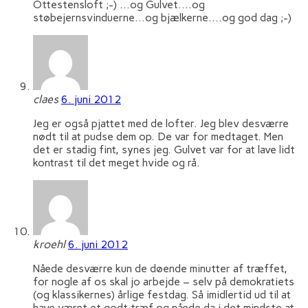
Ottestensloft ;-) …og Gulvet….og
støbejernsvinduerne…og bjælkerne….og god dag ;-)
claes
6. juni 2012
Jeg er også pjattet med de lofter. Jeg blev desværre
nødt til at pudse dem op. De var for medtaget. Men
det er stadig fint, synes jeg. Gulvet var for at lave lidt
kontrast til det meget hvide og rå.
kroehl
6. juni 2012
Nåede desværre kun de døende minutter af træffet,
for nogle af os skal jo arbejde – selv på demokratiets
(og klassikernes) årlige festdag. Så imidlertid ud til at
have været et godt træf og nåede da i det mindste at