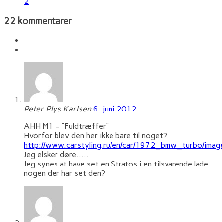
2
22 kommentarer
Peter Plys Karlsen
6. juni 2012
AHH M1 – “Fuldtræffer”
Hvorfor blev den her ikke bare til noget?
http://www.carstyling.ru/en/car/1972_bmw_turbo/imag
Jeg elsker døre…..
Jeg synes at have set en Stratos i en tilsvarende lade…
nogen der har set den?