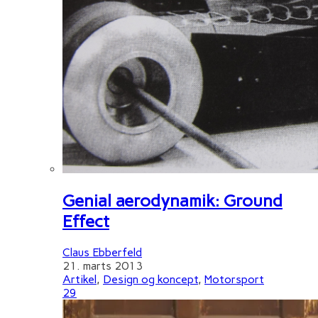
Genial aerodynamik: Ground
Effect
Claus Ebberfeld
21. marts 2013
Artikel
,
Design og koncept
,
Motorsport
29