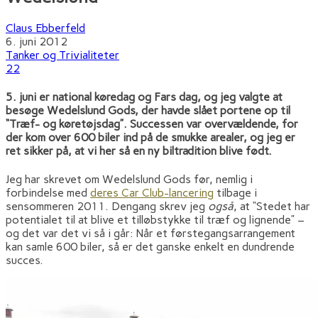
Claus Ebberfeld
6. juni 2012
Tanker og Trivialiteter
22
5. juni er national køredag og Fars dag, og jeg valgte at
besøge Wedelslund Gods, der havde slået portene op til
“Træf- og køretøjsdag”. Successen var overvældende, for
der kom over 600 biler ind på de smukke arealer, og jeg er
ret sikker på, at vi her så en ny biltradition blive født.
Jeg har skrevet om Wedelslund Gods før, nemlig i
forbindelse med
deres Car Club-lancering
tilbage i
sensommeren 2011. Dengang skrev jeg
også
, at “Stedet har
potentialet til at blive et tilløbstykke til træf og lignende” –
og det var det vi så i går: Når et førstegangsarrangement
kan samle 600 biler, så er det ganske enkelt en dundrende
succes.