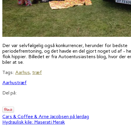
Der var selvfølgelig også konkurrencer, herunder for bedste
periodefremtoning, og det havde en del gjort noget ud af - h
flok hippier. Billedet er fra Autoentusiastens blog, hvor der er
biler at se.
Tags:
Aarhus
,
træf
Aarhus
træf
Del på:
Cars & Coffee & Arne Jacobsen på lørdag
Hydraulisk kile: Maserati Merak