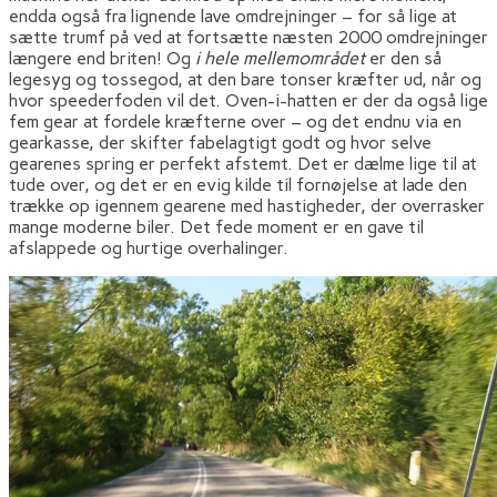
endda også fra lignende lave omdrejninger – for så lige at
sætte trumf på ved at fortsætte næsten 2000 omdrejninger
længere end briten! Og
i hele mellemområdet
er den så
legesyg og tossegod, at den bare tonser kræfter ud, når og
hvor speederfoden vil det. Oven-i-hatten er der da også lige
fem gear at fordele kræfterne over – og det endnu via en
gearkasse, der skifter fabelagtigt godt og hvor selve
gearenes spring er perfekt afstemt. Det er dælme lige til at
tude over, og det er en evig kilde til fornøjelse at lade den
trække op igennem gearene med hastigheder, der overrasker
mange moderne biler. Det fede moment er en gave til
afslappede og hurtige overhalinger.