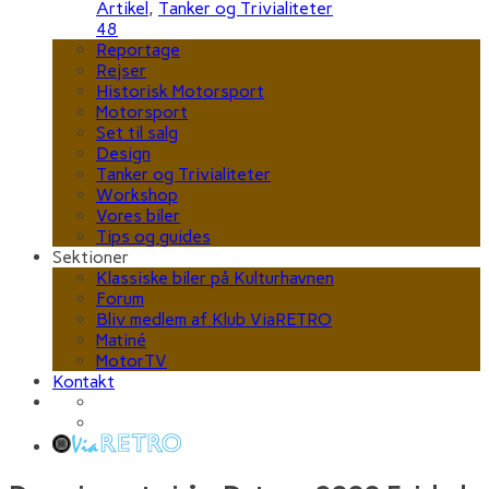
Artikel
,
Tanker og Trivialiteter
48
Reportage
Rejser
Historisk Motorsport
Motorsport
Set til salg
Design
Tanker og Trivialiteter
Workshop
Vores biler
Tips og guides
Sektioner
Klassiske biler på Kulturhavnen
Forum
Bliv medlem af Klub ViaRETRO
Matiné
MotorTV
Kontakt