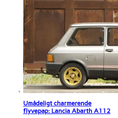
Umådeligt charmerende
flyvepap: Lancia Abarth A112