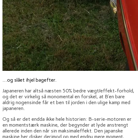
…og slået ihjel bagefter.
Japaneren har altså næsten 50% bedre vægt/effekt-forhold,
og det er virkelig så monomental en forskel, at B’en bare
aldrig nogensinde får et ben til jorden i den ulige kamp med
japaneren.
Og så er det endda ikke hele historien: B-serie-motoren er
en momentstærk maskine, der begynder at lyde anstrengt
allerede inden den når sin maksimaleffekt. Den japanske
maskine her disker derimod op med endnu mere moment,