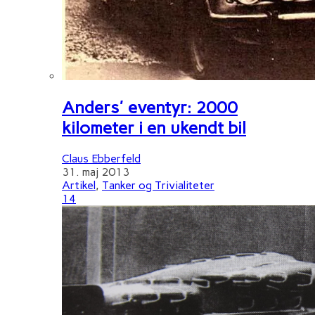
Anders' eventyr: 2000
kilometer i en ukendt bil
Claus Ebberfeld
31. maj 2013
Artikel
,
Tanker og Trivialiteter
14