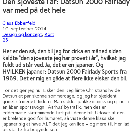
Den sjoveste i år: Datsun 2000 Fairlady
var med på det hele
Claus Ebberfeld
10. september 2014
Design og koncept
,
Kørt
25
Her er den så, den bil jeg for cirka en måned siden
kaldte “den sjoveste jeg har prøvet i år”, hvilket jeg
fuldt ud står ved. Ja, det er en japaner. Og
HVILKEN japaner: Datsun 2000 Fairlady Sports fra
1969. Det er mig en gåde at flere ikke elsker den bil.
For det gør jeg nu: Elsker den. Jeg lånte Christians hvide
Datsun et par skønne sommerdage, og jeg har sjældent
grinet så meget. Inden i. Man sidder jo ikke manisk og griner i
en åben sportsvogn i Aarhus’ bytrafik, men det er
eddermame skræmmende tæt på i denne bil: Udover at den
er brølende god for humøret, så viste denne klassiske
japaner sig at have ALT det jeg kan lide – og mere til. Men lad
os starte fra begyndelsen.