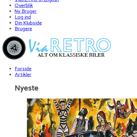
Overblik
Ny Bruger
Log ind
Din Klubside
Brugere
Forside
Artikler
Nyeste