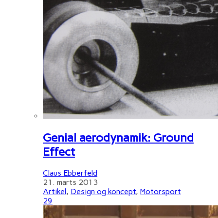
Genial aerodynamik: Ground
Effect
Claus Ebberfeld
21. marts 2013
Artikel
,
Design og koncept
,
Motorsport
29