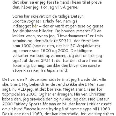
det sker, så er jeg første mand i køen til at prøve
den, håber jeg! For jeg vil SÅ gerne.
Søren har skrevet om de tidlige Datsun
Sports(vogne) Fairlady før, nemlig i
indlægget
hér
– der er værd at genlæse og gense
for de skønne billeder. Og hovednummeret ER en
lækker vogn, synes jeg. “Hovednummeret” er i min
terminologi den såkaldte SP311, der først kom
som 1500 (som er den, der har 50-årsjubilæum)
og senere som 1600 og 2000. De tidligere
varianter var bare opvarmning, og derfor tror jeg
også, at det er SP311, der har den store fremtid
foran sig: Lur mig, om ikke den bliver den næste
store klassiker fra Japans land.
Det var den 7. december sidste år at jeg troede det ville
ske. Snart. Mig bekendt er det endnu ikke sket. Men som
sagt, nu VED jeg, at det bør ske. Meget snart. Især for
topmodellen 2000. Og her er årsagen: Min ven Christian
købte den, jeg prøvede den og nu ved jeg det: Med Datsun
2000 Fairlady Sports får man en bil, der kører i cirkler rundt
om alt hvad Europa kunne byde på af samme type bil i 1969.
Det kunne den i 1969, det kan den stadig. Jeg var simpelthen