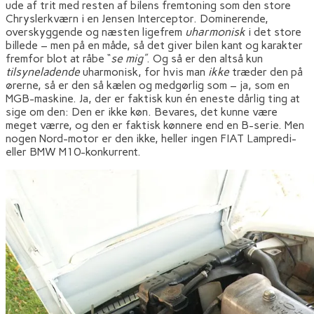
ude af trit med resten af bilens fremtoning som den store
Chryslerkværn i en Jensen Interceptor. Dominerende,
overskyggende og næsten ligefrem
uharmonisk
i det store
billede – men på en måde, så det giver bilen kant og karakter
fremfor blot at råbe “
se mig”
. Og så er den altså kun
tilsyneladende
uharmonisk, for hvis man
ikke
træder den på
ørerne, så er den så kælen og medgørlig som – ja, som en
MGB-maskine. Ja, der er faktisk kun én eneste dårlig ting at
sige om den: Den er ikke køn. Bevares, det kunne være
meget værre, og den er faktisk kønnere end en B-serie. Men
nogen Nord-motor er den ikke, heller ingen FIAT Lampredi-
eller BMW M10-konkurrent.