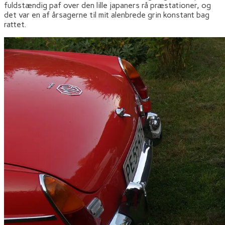
fuldstændig paf over den lille japaners rå præstationer, og
det var en af årsagerne til mit alenbrede grin konstant bag
rattet.