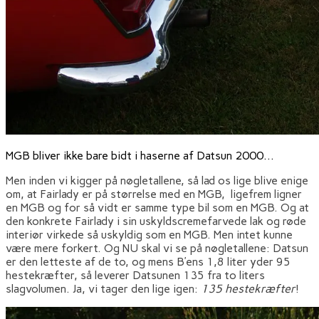
MGB bliver ikke bare bidt i haserne af Datsun 2000…
Men inden vi kigger på nøgletallene, så lad os lige blive enige
om, at Fairlady er på størrelse med en MGB, ligefrem ligner
en MGB og for så vidt er samme type bil som en MGB. Og at
den konkrete Fairlady i sin uskyldscremefarvede lak og røde
interiør virkede så uskyldig som en MGB. Men intet kunne
være mere forkert. Og NU skal vi se på nøgletallene: Datsun
er den letteste af de to, og mens B’ens 1,8 liter yder 95
hestekræfter, så leverer Datsunen 135 fra to liters
slagvolumen. Ja, vi tager den lige igen:
135 hestekræfter
!