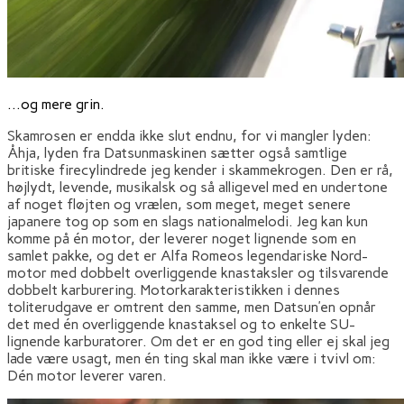
…og mere grin.
Skamrosen er endda ikke slut endnu, for vi mangler lyden:
Åhja, lyden fra Datsunmaskinen sætter også samtlige
britiske firecylindrede jeg kender i skammekrogen. Den er rå,
højlydt, levende, musikalsk og så alligevel med en undertone
af noget fløjten og vrælen, som meget, meget senere
japanere tog op som en slags nationalmelodi. Jeg kan kun
komme på én motor, der leverer noget lignende som en
samlet pakke, og det er Alfa Romeos legendariske Nord-
motor med dobbelt overliggende knastaksler og tilsvarende
dobbelt karburering. Motorkarakteristikken i dennes
toliterudgave er omtrent den samme, men Datsun’en opnår
det med én overliggende knastaksel og to enkelte SU-
lignende karburatorer. Om det er en god ting eller ej skal jeg
lade være usagt, men én ting skal man ikke være i tvivl om:
Dén motor leverer varen.