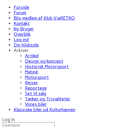
Forside
Forum
Bliv medlem af Klub ViaRETRO
Kontakt
Ny Bruger
Overblik
Log ind
Din Klubside
Arkiver
Artikel
Design og koncept
Historisk Motorsport
Matiné
Motorsport
Rejser
Reportage
Set til salg
Tanker og Trivialiteter
Vores biler
Klassiske biler på Kulturhavnen
Log In