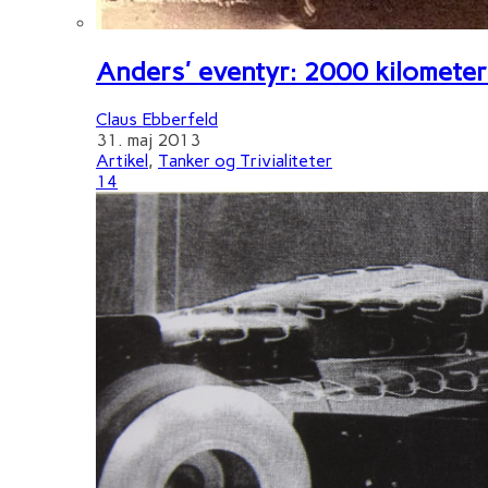
Anders' eventyr: 2000 kilometer 
Claus Ebberfeld
31. maj 2013
Artikel
,
Tanker og Trivialiteter
14