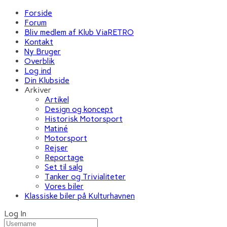
Forside
Forum
Bliv medlem af Klub ViaRETRO
Kontakt
Ny Bruger
Overblik
Log ind
Din Klubside
Arkiver
Artikel
Design og koncept
Historisk Motorsport
Matiné
Motorsport
Rejser
Reportage
Set til salg
Tanker og Trivialiteter
Vores biler
Klassiske biler på Kulturhavnen
Log In