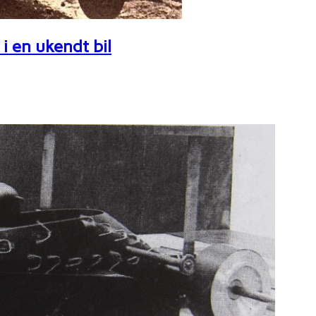
i en ukendt bil