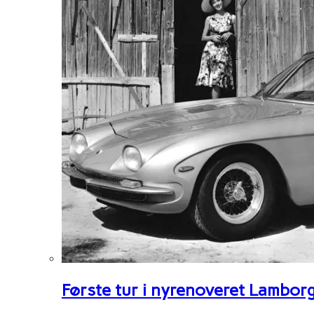
Første tur i nyrenoveret Lambor