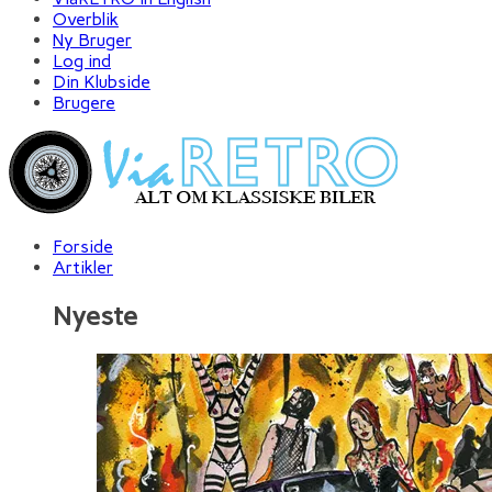
Overblik
Ny Bruger
Log ind
Din Klubside
Brugere
Forside
Artikler
Nyeste