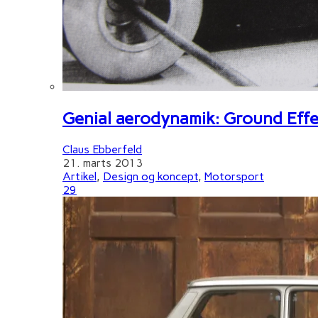
Genial aerodynamik: Ground Effe
Claus Ebberfeld
21. marts 2013
Artikel
,
Design og koncept
,
Motorsport
29