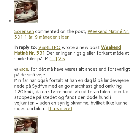
Sorensen
commented on the post,
Weekend Matiné Nr.
531
1 år, 9 måneder siden
In reply to:
ViaRETRO
wrote a new post
Weekend
Matiné Nr. 531
Der er ingen rigtig eller forkert måde at
samle biler på. M
[…]
Vis
@
@ce
, for dét må have været alt andet end forsvarligt
på de små veje..
Min far har også fortalt at han en dag lå på landevejene
nede på Sydfyn med en go marchhastighed omkring
120 km/t, da en større hund løb ud foran bilen…min far
stoppede på stedet og fandt den døde hund i
vejkanten – uden en synlig skramme, hvilket ikke kunne
siges om bilen…
[Læs mere]