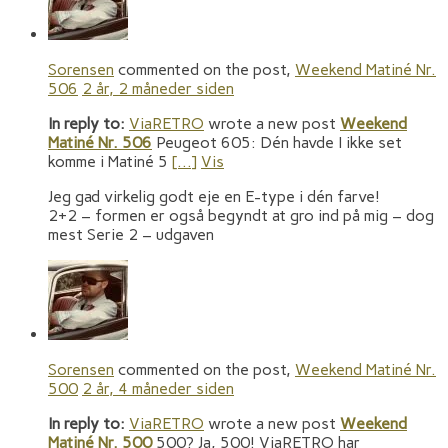
Sorensen
commented on the post,
Weekend Matiné Nr.
506
2 år, 2 måneder siden
In reply to:
ViaRETRO
wrote a new post
Weekend
Matiné Nr. 506
Peugeot 605: Dén havde I ikke set
komme i Matiné 5
[…]
Vis
Jeg gad virkelig godt eje en E-type i dén farve!
2+2 – formen er også begyndt at gro ind på mig – dog
mest Serie 2 – udgaven
Sorensen
commented on the post,
Weekend Matiné Nr.
500
2 år, 4 måneder siden
In reply to:
ViaRETRO
wrote a new post
Weekend
Matiné Nr. 500
500? Ja, 500! ViaRETRO har