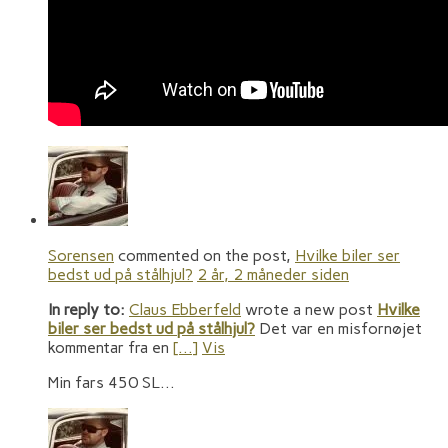
Sorensen
commented on the post,
Hvilke biler ser
bedst ud på stålhjul?
2 år, 2 måneder siden
In reply to:
Claus Ebberfeld
wrote a new post
Hvilke
biler ser bedst ud på stålhjul?
Det var en misfornøjet
kommentar fra en
[…]
Vis
Min fars 450 SL…