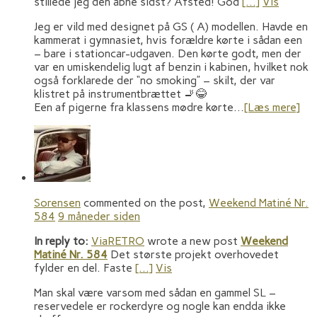
stillede jeg den åbne sidst? Afsted! God
[…]
Vis
Jeg er vild med designet på GS ( A) modellen. Havde en
kammerat i gymnasiet, hvis forældre kørte i sådan een
– bare i stationcar-udgaven. Den kørte godt, men der
var en umiskendelig lugt af benzin i kabinen, hvilket nok
også forklarede der “no smoking” – skilt, der var
klistret på instrumentbrættet 🚬😂
Een af pigerne fra klassens mødre kørte…
[Læs mere]
Sorensen
commented on the post,
Weekend Matiné Nr.
584
9 måneder siden
In reply to:
ViaRETRO
wrote a new post
Weekend
Matiné Nr. 584
Det største projekt overhovedet
fylder en del. Faste
[…]
Vis
Man skal være varsom med sådan en gammel SL –
reservedele er rockerdyre og nogle kan endda ikke