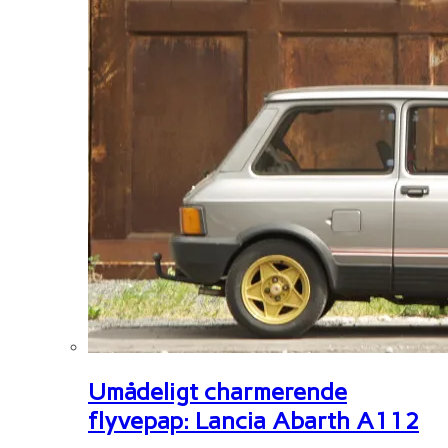
Umådeligt charmerende
flyvepap: Lancia Abarth A112