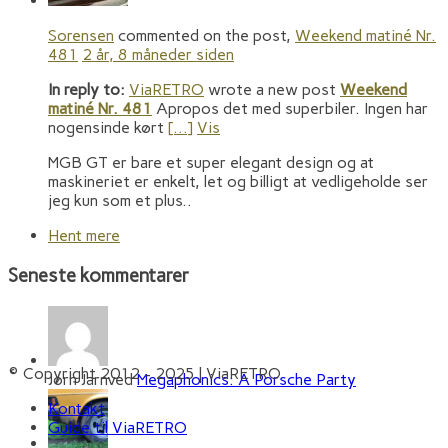
Sorensen
commented on the post,
Weekend matiné Nr.
481
2 år, 8 måneder siden
In reply to:
ViaRETRO
wrote a new post
Weekend
matiné Nr. 481
Apropos det med superbiler. Ingen har
nogensinde kørt
[…]
Vis
MGB GT er bare et super elegant design og at
maskineriet er enkelt, let og billigt at vedligeholde ser
jeg kun som et plus..
Hent mere
Seneste kommentarer
© Copyright 2012 - 2025 | ViaRETRO
Jørn Jarnved
Megaphonics: A Porsche Party
Kontakt
Guide til ViaRETRO