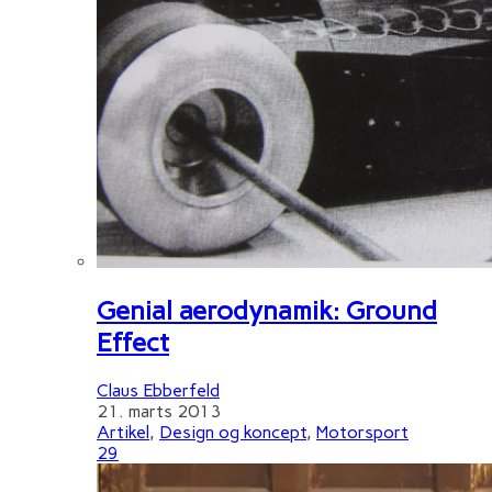
Genial aerodynamik: Ground
Effect
Claus Ebberfeld
21. marts 2013
Artikel
,
Design og koncept
,
Motorsport
29