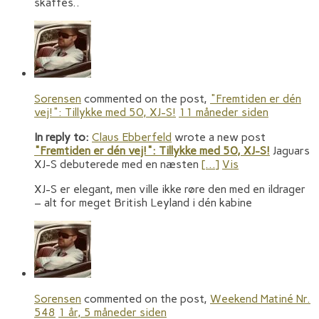
skaffes..
Sorensen
commented on the post,
"Fremtiden er dén
vej!": Tillykke med 50, XJ-S!
11 måneder siden
In reply to:
Claus Ebberfeld
wrote a new post
"Fremtiden er dén vej!": Tillykke med 50, XJ-S!
Jaguars
XJ-S debuterede med en næsten
[…]
Vis
XJ-S er elegant, men ville ikke røre den med en ildrager
– alt for meget British Leyland i dén kabine
Sorensen
commented on the post,
Weekend Matiné Nr.
548
1 år, 5 måneder siden