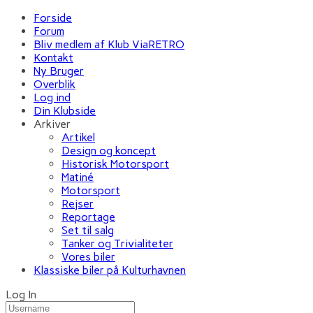
Forside
Forum
Bliv medlem af Klub ViaRETRO
Kontakt
Ny Bruger
Overblik
Log ind
Din Klubside
Arkiver
Artikel
Design og koncept
Historisk Motorsport
Matiné
Motorsport
Rejser
Reportage
Set til salg
Tanker og Trivialiteter
Vores biler
Klassiske biler på Kulturhavnen
Log In