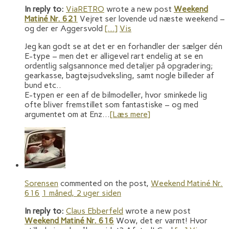
In reply to:
ViaRETRO
wrote a new post
Weekend
Matiné Nr. 621
Vejret ser lovende ud næste weekend –
og der er Aggersvold
[…]
Vis
Jeg kan godt se at det er en forhandler der sælger dén
E-type – men det er alligevel rart endelig at se en
ordentlig salgsannonce med detaljer på opgradering;
gearkasse, bagtøjsudveksling, samt nogle billeder af
bund etc..
E-typen er een af de bilmodeller, hvor sminkede lig
ofte bliver fremstillet som fantastiske – og med
argumentet om at Enz…
[Læs mere]
Sorensen
commented on the post,
Weekend Matiné Nr.
616
1 måned, 2 uger siden
In reply to:
Claus Ebberfeld
wrote a new post
Weekend Matiné Nr. 616
Wow, det er varmt! Hvor