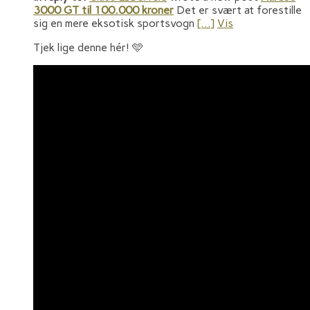
3000 GT til 100.000 kroner
Det er svært at forestille
sig en mere eksotisk sportsvogn
[…]
Vis
Tjek lige denne hér! 🩵