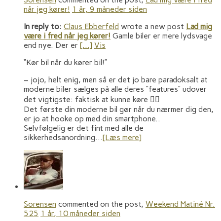
når jeg kører!
1 år, 9 måneder siden
In reply to:
Claus Ebberfeld
wrote a new post
Lad mig
være i fred når jeg kører!
Gamle biler er mere lydsvage
end nye. Der er
[…]
Vis
“Kør bil når du kører bil!”
– jojo, helt enig, men så er det jo bare paradoksalt at
moderne biler sælges på alle deres “features” udover
det vigtigste: faktisk at kunne køre 🤷‍♂️
Det første din moderne bil gør når du nærmer dig den,
er jo at hooke op med din smartphone..
Selvfølgelig er det fint med alle de
sikkerhedsanordning…
[Læs mere]
Sorensen
commented on the post,
Weekend Matiné Nr.
525
1 år, 10 måneder siden