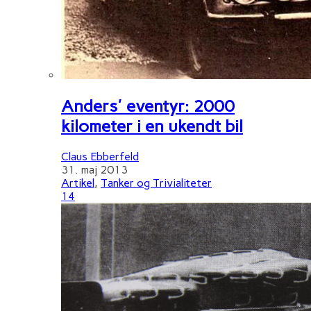
Anders' eventyr: 2000
kilometer i en ukendt bil
Claus Ebberfeld
31. maj 2013
Artikel
,
Tanker og Trivialiteter
14