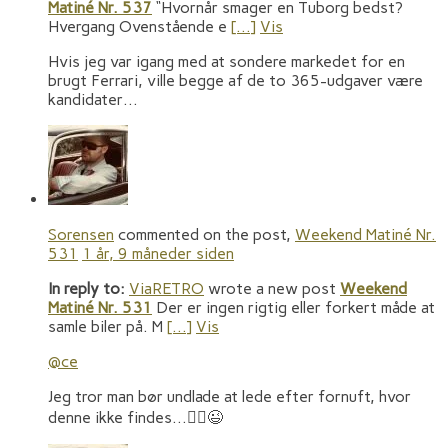
Matiné Nr. 537
“Hvornår smager en Tuborg bedst?
Hvergang Ovenstående e
[…]
Vis
Hvis jeg var igang med at sondere markedet for en
brugt Ferrari, ville begge af de to 365-udgaver være
kandidater…
Sorensen
commented on the post,
Weekend Matiné Nr.
531
1 år, 9 måneder siden
In reply to:
ViaRETRO
wrote a new post
Weekend
Matiné Nr. 531
Der er ingen rigtig eller forkert måde at
samle biler på. M
[…]
Vis
@ce
Jeg tror man bør undlade at lede efter fornuft, hvor
denne ikke findes…🤷‍♂️😉