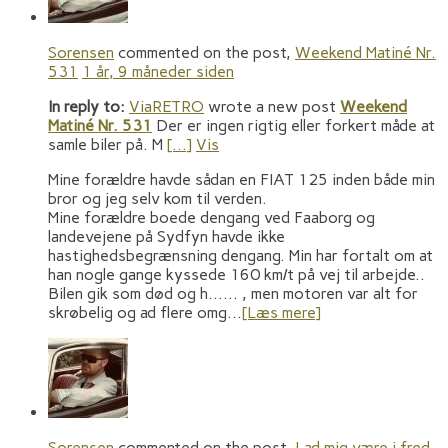
Sorensen
commented on the post,
Weekend Matiné Nr.
531
1 år, 9 måneder siden
In reply to:
ViaRETRO
wrote a new post
Weekend
Matiné Nr. 531
Der er ingen rigtig eller forkert måde at
samle biler på. M
[…]
Vis
Mine forældre havde sådan en FIAT 125 inden både min
bror og jeg selv kom til verden.
Mine forældre boede dengang ved Faaborg og
landevejene på Sydfyn havde ikke
hastighedsbegrænsning dengang. Min har fortalt om at
han nogle gange kyssede 160 km/t på vej til arbejde..
Bilen gik som død og h…… , men motoren var alt for
skrøbelig og ad flere omg…
[Læs mere]
Sorensen
commented on the post,
Lad mig være i fred