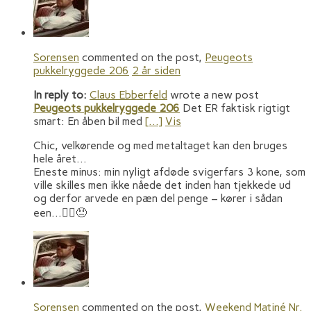
Sorensen
commented on the post,
Peugeots
pukkelryggede 206
2 år siden
In reply to:
Claus Ebberfeld
wrote a new post
Peugeots pukkelryggede 206
Det ER faktisk rigtigt
smart: En åben bil med
[…]
Vis
Chic, velkørende og med metaltaget kan den bruges
hele året…
Eneste minus: min nyligt afdøde svigerfars 3 kone, som
ville skilles men ikke nåede det inden han tjekkede ud
og derfor arvede en pæn del penge – kører i sådan
een…🤷‍♂️😠
Sorensen
commented on the post,
Weekend Matiné Nr.