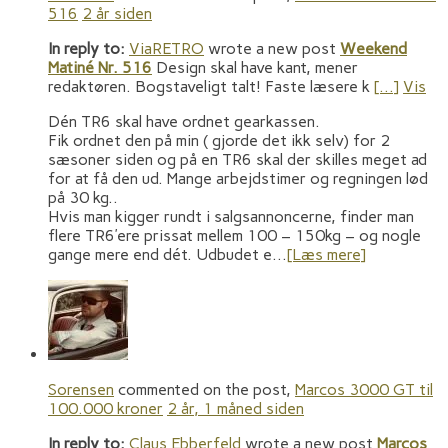
516
2 år siden
In reply to:
ViaRETRO
wrote a new post
Weekend
Matiné Nr. 516
Design skal have kant, mener
redaktøren. Bogstaveligt talt! Faste læsere k
[…]
Vis
Dén TR6 skal have ordnet gearkassen.
Fik ordnet den på min ( gjorde det ikk selv) for 2
sæsoner siden og på en TR6 skal der skilles meget ad
for at få den ud. Mange arbejdstimer og regningen lød
på 30 kg..
Hvis man kigger rundt i salgsannoncerne, finder man
flere TR6’ere prissat mellem 100 – 150kg – og nogle
gange mere end dét. Udbudet e…
[Læs mere]
Sorensen
commented on the post,
Marcos 3000 GT til
100.000 kroner
2 år, 1 måned siden
In reply to:
Claus Ebberfeld
wrote a new post
Marcos