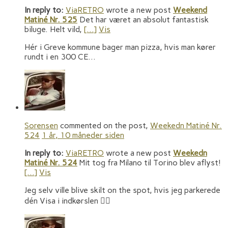
In reply to:
ViaRETRO
wrote a new post
Weekend
Matiné Nr. 525
Det har været an absolut fantastisk
biluge. Helt vild,
[…]
Vis
Hér i Greve kommune bager man pizza, hvis man kører
rundt i en 300 CE…
Sorensen
commented on the post,
Weekedn Matiné Nr.
524
1 år, 10 måneder siden
In reply to:
ViaRETRO
wrote a new post
Weekedn
Matiné Nr. 524
Mit tog fra Milano til Torino blev aflyst!
[…]
Vis
Jeg selv ville blive skilt on the spot, hvis jeg parkerede
dén Visa i indkørslen 🤷‍♂️