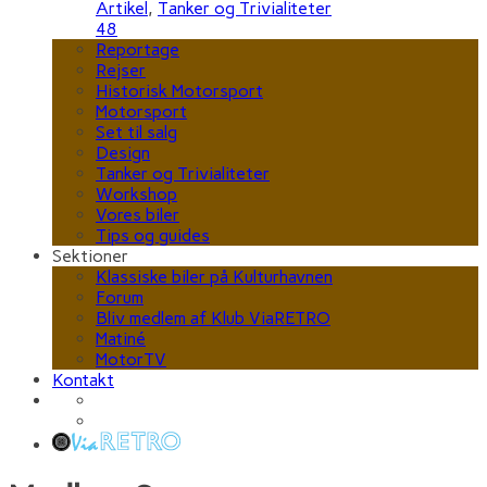
Artikel
,
Tanker og Trivialiteter
48
Reportage
Rejser
Historisk Motorsport
Motorsport
Set til salg
Design
Tanker og Trivialiteter
Workshop
Vores biler
Tips og guides
Sektioner
Klassiske biler på Kulturhavnen
Forum
Bliv medlem af Klub ViaRETRO
Matiné
MotorTV
Kontakt