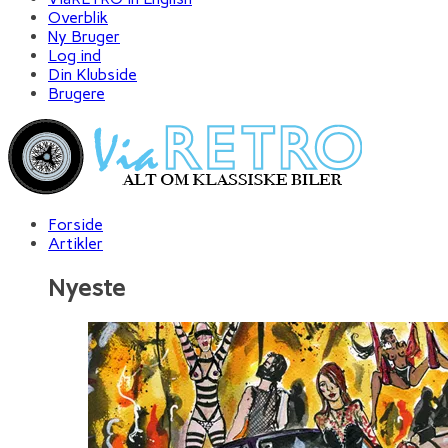
Overblik
Ny Bruger
Log ind
Din Klubside
Brugere
Forside
Artikler
Nyeste