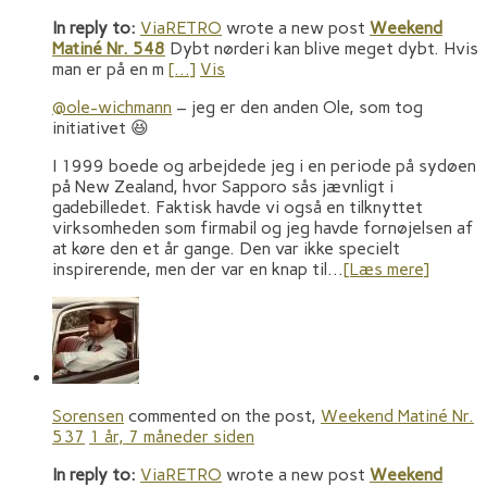
In reply to:
ViaRETRO
wrote a new post
Weekend
Matiné Nr. 548
Dybt nørderi kan blive meget dybt. Hvis
man er på en m
[…]
Vis
@ole-wichmann
– jeg er den anden Ole, som tog
initiativet 😆
I 1999 boede og arbejdede jeg i en periode på sydøen
på New Zealand, hvor Sapporo sås jævnligt i
gadebilledet. Faktisk havde vi også en tilknyttet
virksomheden som firmabil og jeg havde fornøjelsen af
at køre den et år gange. Den var ikke specielt
inspirerende, men der var en knap til…
[Læs mere]
Sorensen
commented on the post,
Weekend Matiné Nr.
537
1 år, 7 måneder siden
In reply to:
ViaRETRO
wrote a new post
Weekend