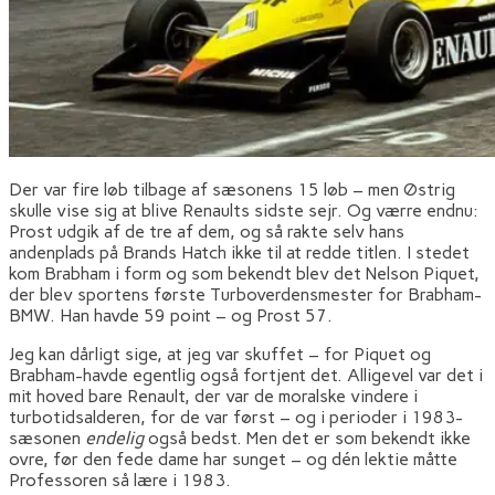
Der var fire løb tilbage af sæsonens 15 løb – men Østrig
skulle vise sig at blive Renaults sidste sejr. Og værre endnu:
Prost udgik af de tre af dem, og så rakte selv hans
andenplads på Brands Hatch ikke til at redde titlen. I stedet
kom Brabham i form og som bekendt blev det Nelson Piquet,
der blev sportens første Turboverdensmester for Brabham-
BMW. Han havde 59 point – og Prost 57.
Jeg kan dårligt sige, at jeg var skuffet – for Piquet og
Brabham-havde egentlig også fortjent det. Alligevel var det i
mit hoved bare Renault, der var de moralske vindere i
turbotidsalderen, for de var først – og i perioder i 1983-
sæsonen
endelig
også bedst. Men det er som bekendt ikke
ovre, før den fede dame har sunget – og dén lektie måtte
Professoren så lære i 1983.