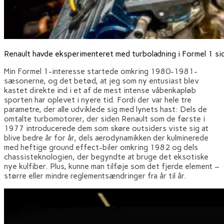
Renault havde eksperimenteret med turboladning i Formel 1 sid
Min Formel 1-interesse startede omkring 1980-1981-
sæsonerne, og det betød, at jeg som ny entusiast blev
kastet direkte ind i et af de mest intense våbenkapløb
sporten har oplevet i nyere tid. Fordi der var hele tre
parametre, der alle udviklede sig med lynets hast: Dels de
omtalte turbomotorer, der siden Renault som de første i
1977 introducerede dem som skøre outsiders viste sig at
blive bedre år for år, dels aerodynamikken der kulminerede
med heftige ground effect-biler omkring 1982 og dels
chassisteknologien, der begyndte at bruge det eksotiske
nye kulfiber. Plus, kunne man tilføje som det fjerde element –
større eller mindre reglementsændringer fra år til år.