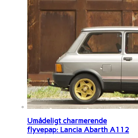
Umådeligt charmerende
flyvepap: Lancia Abarth A112