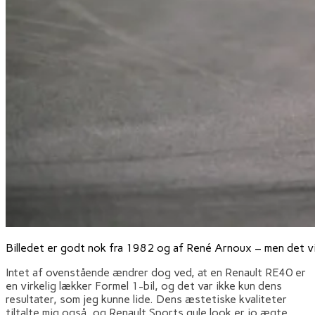
Billedet er godt nok fra 1982 og af René Arnoux – men det vi
Intet af ovenstående ændrer dog ved, at en Renault RE40 er
en virkelig lækker Formel 1-bil, og det var ikke kun dens
resultater, som jeg kunne lide. Dens æstetiske kvaliteter
tiltalte mig også, og Renault Sports gule look er jo ægte