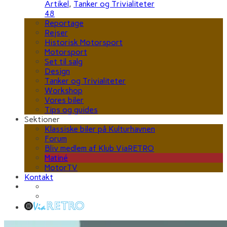
Artikel
,
Tanker og Trivialiteter
48
Reportage
Rejser
Historisk Motorsport
Motorsport
Set til salg
Design
Tanker og Trivialiteter
Workshop
Vores biler
Tips og guides
Sektioner
Klassiske biler på Kulturhavnen
Forum
Bliv medlem af Klub ViaRETRO
Matiné
MotorTV
Kontakt