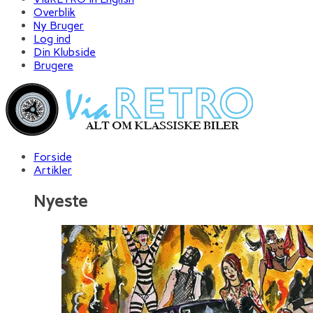
Overblik
Ny Bruger
Log ind
Din Klubside
Brugere
Forside
Artikler
Nyeste