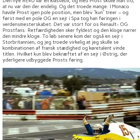
Den nye RE40 var en klassebil, og med Prost skulle man tro,
at nu var den der endelig. Og det troede mange: I Monaco
havde Prost igen pole position, men blev “kun” treer – og
først med en pole OG en sejr i Spa tog han føringen i
verdensmesterskabet. Det var stort for os Renault- OG
Prostfans: Retfærdigheden sker fyldest og den kloge narrer
den mindre kloge. To løb senere kom der også en sejr i
Storbritannien, og jeg troede virkelig at jeg skulle se
kombinationen af fransk stædighed og køretalent vinde
titlen. Hvilket kun blev bekræftet af en sejr i Østrig, der
yderligere udbyggede Prosts føring.