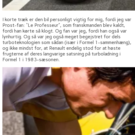
I korte træk er den bil personligt vigtig for mig, fordi jeg var
Prost-fan: “Le Professeur”, som franskmanden blev kaldt,
fordi han kørte så klogt. Og fan var jeg, fordi han også var
lynhurtig. Og så var jeg også meget begejstret for dels
turboteknologien som sådan (især i Formel 1-sammenhæng),
og ikke mindst for, at Renault endelig stod for at høste
frugterne af deres langvarige satsning på turboladning i
Formel 1 i 1983-sæsonen.