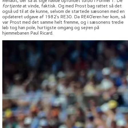
Renault, der så at sige havde opfundet turbo i Formel 1. De
fortjente
at vinde, faktisk. Og med Prost bag rattet så det
også ud til at de kunne, selvom de startede sæsonen med en
opdateret udgave af 1982’s RE30. Da RE40’eren her kom, så
var Prost med det samme helt fremme, og i sæsonens tredie
løb tog han pole, hurtigste omgang og sejren på
hjemmebanen Paul Ricard.