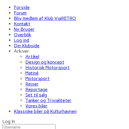
Forside
Forum
Bliv medlem af Klub ViaRETRO
Kontakt
Ny Bruger
Overblik
Log ind
Din Klubside
Arkiver
Artikel
Design og koncept
Historisk Motorsport
Matiné
Motorsport
Rejser
Reportage
Set til salg
Tanker og Trivialiteter
Vores biler
Klassiske biler på Kulturhavnen
Log In