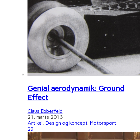
Genial aerodynamik: Ground
Effect
Claus Ebberfeld
21. marts 2013
Artikel
,
Design og koncept
,
Motorsport
29