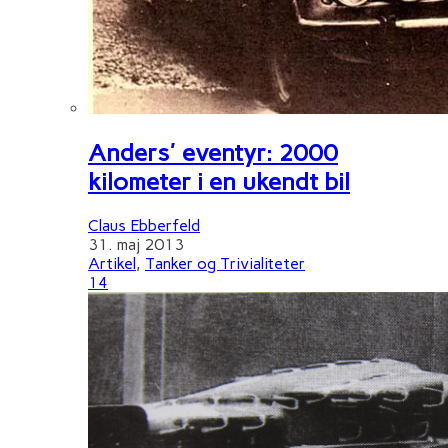
Anders' eventyr: 2000
kilometer i en ukendt bil
Claus Ebberfeld
31. maj 2013
Artikel
,
Tanker og Trivialiteter
14