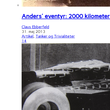
Anders' eventyr: 2000 kilometer 
Claus Ebberfeld
31. maj 2013
Artikel
,
Tanker og Trivialiteter
14