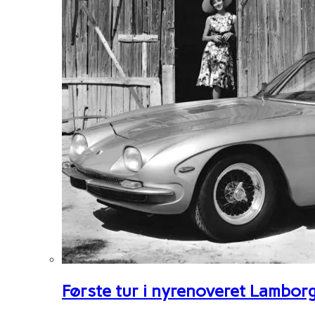
Første tur i nyrenoveret Lambor