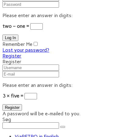
Please enter an answer in digits:
two − one =
Remember Me
Lost your password?
Register
Register
Please enter an answer in digits:
3 × five =
A password will be e-mailed to you.
Søg
ViaRETRO in English