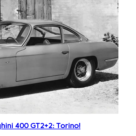
ghini 400 GT2+2: Torino!