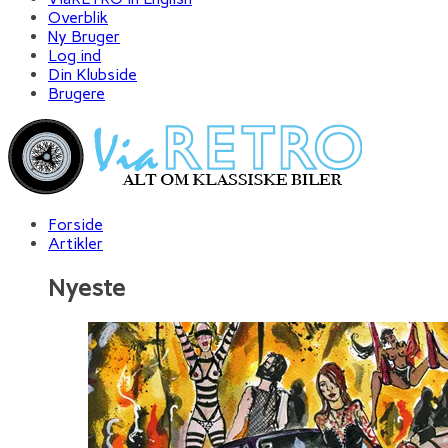
Overblik
Ny Bruger
Log ind
Din Klubside
Brugere
Forside
Artikler
Nyeste