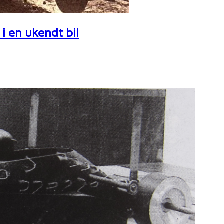
i en ukendt bil