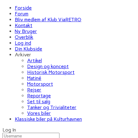
Forside
Forum
Bliv medlem af Klub ViaRETRO
Kontakt
Ny Bruger
Overblik
Log ind
Din Klubside
Arkiver
Artikel
Design og koncept
Historisk Motorsport
Matiné
Motorsport
Rejser
Reportage
Set til salg
Tanker og Trivialiteter
Vores biler
Klassiske biler på Kulturhavnen
Log In