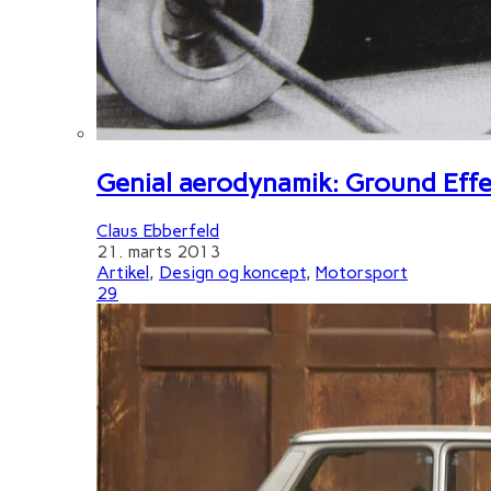
Genial aerodynamik: Ground Effe
Claus Ebberfeld
21. marts 2013
Artikel
,
Design og koncept
,
Motorsport
29