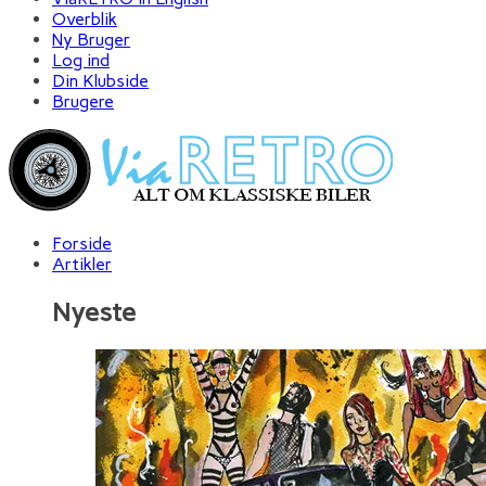
Overblik
Ny Bruger
Log ind
Din Klubside
Brugere
Forside
Artikler
Nyeste