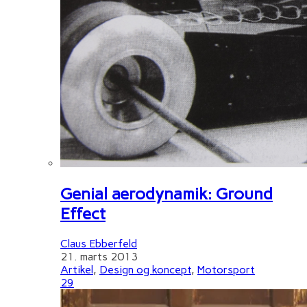
Genial aerodynamik: Ground
Effect
Claus Ebberfeld
21. marts 2013
Artikel
,
Design og koncept
,
Motorsport
29