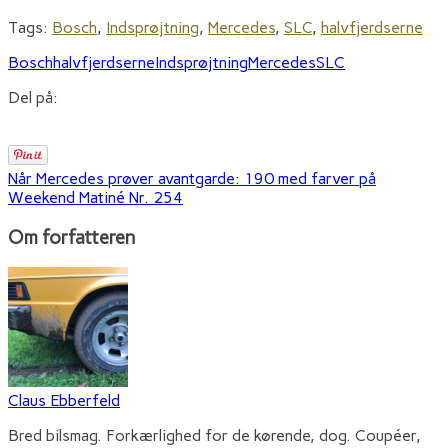
Tags:
Bosch
,
Indsprøjtning
,
Mercedes
,
SLC
,
halvfjerdserne
Bosch
halvfjerdserne
Indsprøjtning
Mercedes
SLC
Del på:
Når Mercedes prøver avantgarde: 190 med farver på
Weekend Matiné Nr. 254
Om forfatteren
Claus Ebberfeld
Bred bilsmag. Forkærlighed for de kørende, dog. Coupéer,