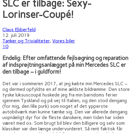
SLC er tilbage: Sexy-
Lorinser-Coupé!
Claus Ebberfeld
12. juli 2019
Tanker og Trivialiteter
,
Vores biler
10
Endelig: Efter omfattende fejlsøgning og reparation
af indsprøjtningsanlægget på min Mercedes SLC er
den tilbage – i guldform!
Det var i sommeren 2017, at jeg købte min Mercedes SLC –
og dermed opfyldte en af mine ældste bildrømme: Den store
tyske luksuscoupé huskede jeg fra min barndoms ferier
igennem Tyskland og på vej til Italien, og den stod dengang
(for mig, den lille purk) som noget af det ypperste
autobilværk man kunne tænke sig. Den var allerede dengang
uopnåeligt dyr for de fleste danskere, men tiden har siden
været med os: Som brugt bil blev den billigere og selv som
klassiker var den længe undervurderet. Så rent faktisk får