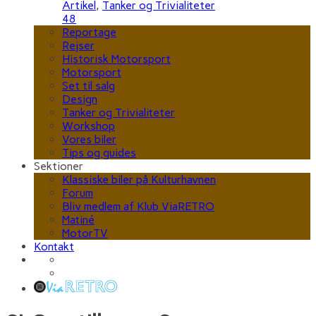
Artikel
,
Tanker og Trivialiteter
48
Reportage
Rejser
Historisk Motorsport
Motorsport
Set til salg
Design
Tanker og Trivialiteter
Workshop
Vores biler
Tips og guides
Sektioner
Klassiske biler på Kulturhavnen
Forum
Bliv medlem af Klub ViaRETRO
Matiné
MotorTV
Kontakt