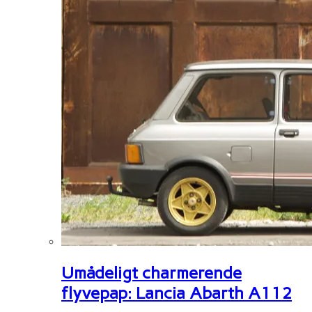
Umådeligt charmerende
flyvepap: Lancia Abarth A112