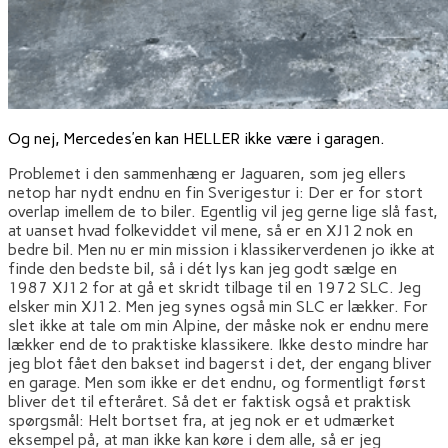
Og nej, Mercedes’en kan HELLER ikke være i garagen.
Problemet i den sammenhæng er Jaguaren, som jeg ellers
netop har nydt endnu en fin Sverigestur i: Der er for stort
overlap imellem de to biler. Egentlig vil jeg gerne lige slå fast,
at uanset hvad folkeviddet vil mene, så er en XJ12 nok en
bedre bil. Men nu er min mission i klassikerverdenen jo ikke at
finde den bedste bil, så i dét lys kan jeg godt sælge en
1987 XJ12 for at gå et skridt tilbage til en 1972 SLC. Jeg
elsker min XJ12. Men jeg synes også min SLC er lækker. For
slet ikke at tale om min Alpine, der måske nok er endnu mere
lækker end de to praktiske klassikere. Ikke desto mindre har
jeg blot fået den bakset ind bagerst i det, der engang bliver
en garage. Men som ikke er det endnu, og formentligt først
bliver det til efteråret. Så det er faktisk også et praktisk
spørgsmål: Helt bortset fra, at jeg nok er et udmærket
eksempel på, at man ikke kan køre i dem alle, så er jeg