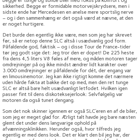
begge er tunge og solide biler med fokus på komfort og
sikkerhed. Begge er formidable motorvejskrydsere, men i
sidste ende har Mercedesen en anelse mere sportslig nerve
– og i den sammenhæng er det også værd at nævne, at den
er noget hurtigere.
Det burde den egentlig ikke være, men som jeg har skrevet
før, så er netop denne SLC altså i usædvanlig god form.
Påfaldende god, faktisk – og i disse Tour de France-tider
tør jeg godt sige det: Jeg tror den er dopet! De 225 heste
fra dens 4,5 liters V8 føles af mere, og måden motoren tager
omdrejninger på og ikke mindst ændrer lidt karakter over
3.000 omdrejninger er påfaldende for dét, der engang var
en limousinemotor. Jeg kan ikke rigtigt komme det nærmere
uden hårde fakta at bakke det op med, men den ret tunge
SLC er altså bare helt usædvanligt letfodet. Hvilken igen
passer fint til dens diskoteksejerlook: Selvfølgelig var
motoren da også tunet dengang.
Som det nok skinner igennem er også SLC’eren en af de biler,
som jeg er meget glad for. Ærligt talt havde jeg bare næsten
glemt det under dens langvarige ophold på
afvænningsklinikken. Herunder også, hvor tilfreds jeg
egentlig er med dens look. Det er klart den bil jeg har, der