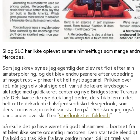
Sl og SLC har ikke oplevet samme himmelflugt som mange andre
Mercedes.
Som jeg skrev synes jeg egentlig den blev ret flot efter min
amatørpolering, og det blev endnu pænere efter udbedring
af noget rust – primært et helt nyt bagpanel. Prikken over
i’et, når jeg selv skal sige det, var så de lækre krydseger-
alufælge med guldlakeret center og nye Bridgestone Turanza
på: Dels kørte de nye dæk langt bedre, dels fik bilen nu det
helt rette dekadente halvfjerdserdiskoteksejerlook, som
dens Lorinser-spoilerkit var starten på. Det skrev jeg også
om – under overskriften “
Cheflooket er fuldendt
“.
Så skulle det jo have været så godt altsammen – bortset fra
at bilen ikke kørte ordentlig i motoren: Den startede elendigt
fra kold og trak ikke fra lave omdrejninger. Så lidt træk var