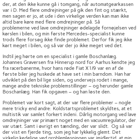
der, at den ikke kunne gå i tomgang, når automatgearkassen
var i D. Med flere omdrejninger på gik den fint og stærkt,
men sagen er jo, at ude i den virkelige verden kan man ikke
altid bare køre med flere omdrejninger på. Så
problemerne ved lave omdrejninger ødelagde fornøjelsen ved
kørslen i bilen, og min første Mercedes-specialist kunne
trods flere forsøg ikke finde problemet. Derfor fik jeg ikke
kørt meget i bilen, og så var der jo ikke meget ved det.
Indtil jeg hørte om en specialist i gamle Boschanlæg.
Johannes Graversen fra Hinnerup nord for Aarhus kendte jeg
fra racerbanerme, hvor hans røde Fiat X1/9 var en af de
første biler jeg huskede at have set i min barndom. Han har
udviklet på den bil lige siden, og undervejs rodet i mange,
mange andre tekniske problemstillinger – og herunder gamle
Boschanlæg. Han fik opgaven – og han løste den.
Problemet var kort sagt, at der var flere problemer – nogle
mere tricky end andre: Koldstartsproblemet skyldtes, at et
multistik var samlet forkert indeni. Dårlig motorgang ved lave
omdrejninger var primært noget med en vacuumregulator, der
var utæt. Samt i øvrigt en tænding, der var slidt. Og så var
der vist en fjerde ting, som jeg har lykkelig glemt. Det
virkelig kedelige ved problemløsningen var imidlertid, at min