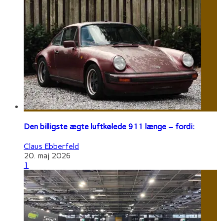
Den billigste ægte luftkølede 911 længe – fordi:
Claus Ebberfeld
20. maj 2026
1