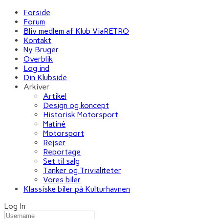
Forside
Forum
Bliv medlem af Klub ViaRETRO
Kontakt
Ny Bruger
Overblik
Log ind
Din Klubside
Arkiver
Artikel
Design og koncept
Historisk Motorsport
Matiné
Motorsport
Rejser
Reportage
Set til salg
Tanker og Trivialiteter
Vores biler
Klassiske biler på Kulturhavnen
Log In