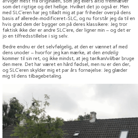
afviger mest fra originalen, som jeg ellers altid fremhæver
som det rigtige og det hellige. Hvilket det jo også er. Men
med SLC’eren har jeg tilladt mig at par friheder overpå dens
basis af allerede-modificeret-SLC, og nu forstår jeg da til en
hvis grad dem der bygger om på deres klassikere: Jeg tror
faktisk ikke der er andre SLC’ere, der ligner min – og det er
jo en tilfredsstillelse i sig selv.
Bedre endnu er det selvfølgelig, at den er vænnet af med
dens unoder – hvorfor jeg kan mærke, at den
endelig
kommer til sin ret, og ikke mindst, at jeg tør/kan/vil/bør bruge
den mere. Det har været en hård fødsel, men nu er den der,
og SLC’eren skylder mig et par års fornøjelse: Jeg glæder
mig til dens tilbagebetaling.