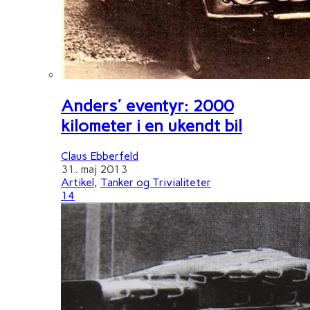
Anders' eventyr: 2000
kilometer i en ukendt bil
Claus Ebberfeld
31. maj 2013
Artikel
,
Tanker og Trivialiteter
14