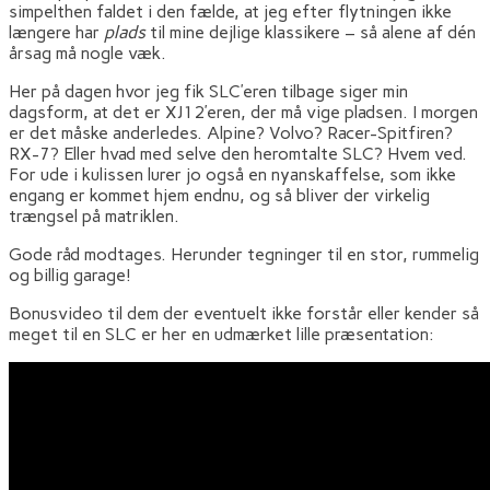
simpelthen faldet i den fælde, at jeg efter flytningen ikke
længere har
plads
til mine dejlige klassikere – så alene af dén
årsag må nogle væk.
Her på dagen hvor jeg fik SLC’eren tilbage siger min
dagsform, at det er XJ12’eren, der må vige pladsen. I morgen
er det måske anderledes. Alpine? Volvo? Racer-Spitfiren?
RX-7? Eller hvad med selve den heromtalte SLC? Hvem ved.
For ude i kulissen lurer jo også en nyanskaffelse, som ikke
engang er kommet hjem endnu, og så bliver der virkelig
trængsel på matriklen.
Gode råd modtages. Herunder tegninger til en stor, rummelig
og billig garage!
Bonusvideo til dem der eventuelt ikke forstår eller kender så
meget til en SLC er her en udmærket lille præsentation: