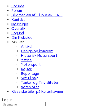
Forside
Forum
Bliv medlem af Klub ViaRETRO
Kontakt
Ny Bruger
Overblik
Log ind
Din Klubside
Arkiver
Artikel
Design og koncept
Historisk Motorsport
Matiné
Motorsport
Rejser
Reportage
Set til salg
Tanker og Trivialiteter
Vores biler
Klassiske biler på Kulturhavnen
Log In