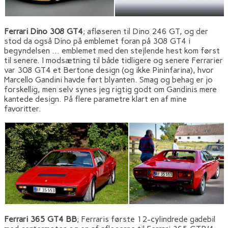
Ferrari Dino 308 GT4
; afløseren til Dino 246 GT, og der
stod da også Dino på emblemet foran på 308 GT4 i
begyndelsen … emblemet med den stejlende hest kom først
til senere. I modsætning til både tidligere og senere Ferrarier
var 308 GT4 et Bertone design (og ikke Pininfarina), hvor
Marcello Gandini havde ført blyanten. Smag og behag er jo
forskellig, men selv synes jeg rigtig godt om Gandinis mere
kantede design. På flere parametre klart en af mine
favoritter.
Ferrari 365 GT4 BB
; Ferraris første 12-cylindrede gadebil