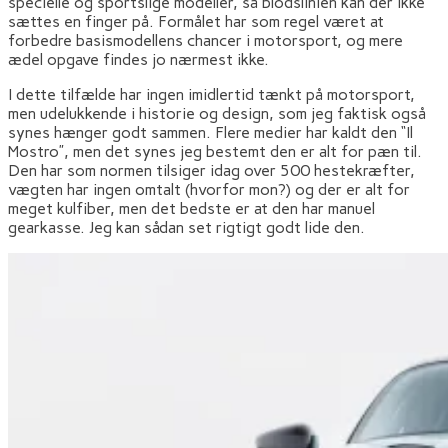
specielle og sportslige modeller, så blodslinien kan der ikke
sættes en finger på. Formålet har som regel været at
forbedre basismodellens chancer i motorsport, og mere
ædel opgave findes jo nærmest ikke.
I dette tilfælde har ingen imidlertid tænkt på motorsport,
men udelukkende i historie og design, som jeg faktisk også
synes hænger godt sammen. Flere medier har kaldt den “Il
Mostro”, men det synes jeg bestemt den er alt for pæn til.
Den har som normen tilsiger idag over 500 hestekræfter,
vægten har ingen omtalt (hvorfor mon?) og der er alt for
meget kulfiber, men det bedste er at den har manuel
gearkasse. Jeg kan sådan set rigtigt godt lide den.