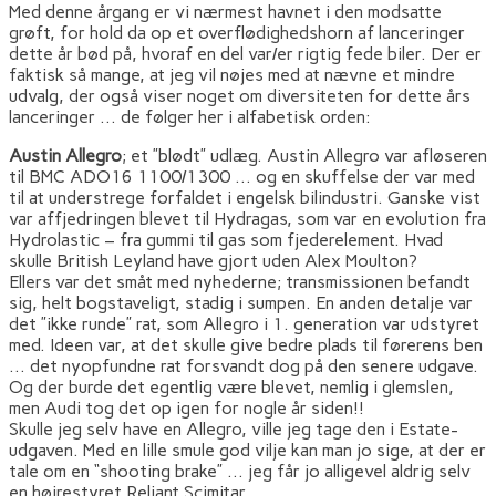
Med denne årgang er vi nærmest havnet i den modsatte
grøft, for hold da op et overflødighedshorn af lanceringer
dette år bød på, hvoraf en del var/er rigtig fede biler. Der er
faktisk så mange, at jeg vil nøjes med at nævne et mindre
udvalg, der også viser noget om diversiteten for dette års
lanceringer … de følger her i alfabetisk orden:
Austin Allegro
; et ”blødt” udlæg. Austin Allegro var afløseren
til BMC ADO16 1100/1300 … og en skuffelse der var med
til at understrege forfaldet i engelsk bilindustri. Ganske vist
var affjedringen blevet til Hydragas, som var en evolution fra
Hydrolastic ­– fra gummi til gas som fjederelement. Hvad
skulle British Leyland have gjort uden Alex Moulton?
Ellers var det småt med nyhederne; transmissionen befandt
sig, helt bogstaveligt, stadig i sumpen. En anden detalje var
det ”ikke runde” rat, som Allegro i 1. generation var udstyret
med. Ideen var, at det skulle give bedre plads til førerens ben
… det nyopfundne rat forsvandt dog på den senere udgave.
Og der burde det egentlig være blevet, nemlig i glemslen,
men Audi tog det op igen for nogle år siden!!
Skulle jeg selv have en Allegro, ville jeg tage den i Estate-
udgaven. Med en lille smule god vilje kan man jo sige, at der er
tale om en “shooting brake” … jeg får jo alligevel aldrig selv
en højrestyret Reliant Scimitar.