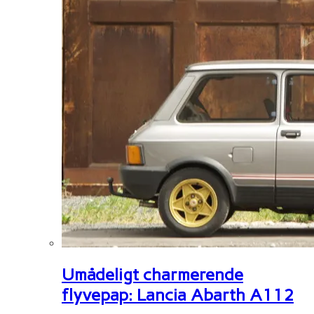
Umådeligt charmerende
flyvepap: Lancia Abarth A112