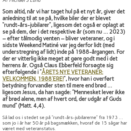
Af Michael S Lund
Som altid, når vi har taget hul på et nyt år, giver det
anledning til at se på, hvilke biler der er blevet
“rundt-års-jubilarer”, ligesom det også er oplagt at
se på dem, der i det respektive år (som nu … 2023)
– efter tålmodig venten – bliver veteraner, og i
sidste Weekend Matiné var jeg derfor lidt (med
understregning af lidt) inde på 1988-årgangen. For
der er vitterlig ikke meget at gøre godt med i det
herrens år. Også Claus Ebberfeld forsøgte sig
efterfølgende i ”
ÅRETS NYE VETERANER:
VELKOMMEN, 1988’ERE!
”, hvor han i overført
betydning forvandler sten til mere end brød …
ligesom Jesus, da han sagde: ”Mennesket lever ikke
af brød alene, men af hvert ord, der udgår af Guds
mund” (Matt. 4,4).
Så lad os i stedet se på “rundt-års-jubilarerne” fra 1973 …
som jo i år har 50 år på bagsmækken, hvoraf de 15 sågar har
været med veteranstatus.