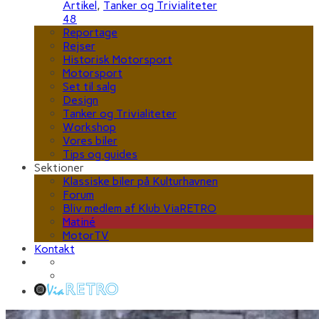
Artikel
,
Tanker og Trivialiteter
48
Reportage
Rejser
Historisk Motorsport
Motorsport
Set til salg
Design
Tanker og Trivialiteter
Workshop
Vores biler
Tips og guides
Sektioner
Klassiske biler på Kulturhavnen
Forum
Bliv medlem af Klub ViaRETRO
Matiné
MotorTV
Kontakt