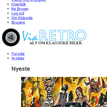
Overblik
Ny Bruger
Log ind
Din Klubside
Brugere
Forside
Artikler
Nyeste