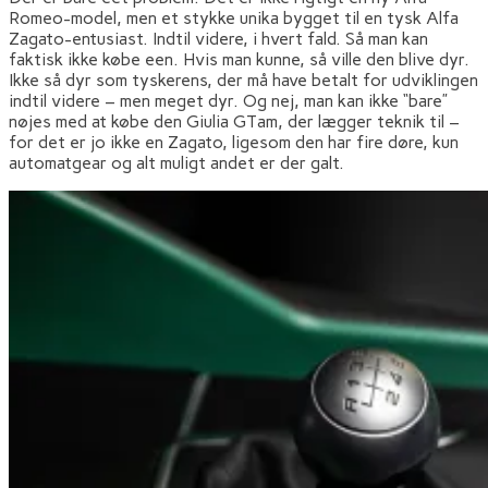
Romeo-model, men et stykke unika bygget til en tysk Alfa
Zagato-entusiast. Indtil videre, i hvert fald. Så man kan
faktisk ikke købe een. Hvis man kunne, så ville den blive dyr.
Ikke så dyr som tyskerens, der må have betalt for udviklingen
indtil videre – men meget dyr. Og nej, man kan ikke “bare”
nøjes med at købe den Giulia GTam, der lægger teknik til –
for det er jo ikke en Zagato, ligesom den har fire døre, kun
automatgear og alt muligt andet er der galt.