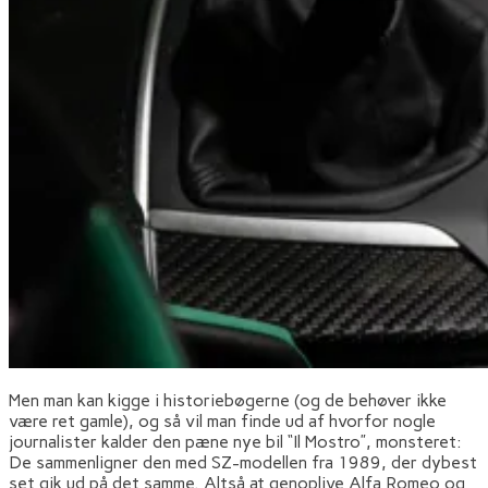
Men man kan kigge i historiebøgerne (og de behøver ikke
være ret gamle), og så vil man finde ud af hvorfor nogle
journalister kalder den pæne nye bil “Il Mostro”, monsteret:
De sammenligner den med SZ-modellen fra 1989, der dybest
set gik ud på det samme. Altså at genoplive Alfa Romeo og