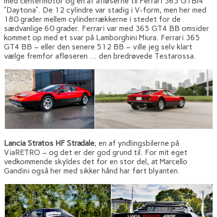
med centermotor og en af afløserne til Ferrari 365 GTB/4
”Daytona”. De 12 cylindre var stadig i V-form, men her med
180 grader mellem cylinderrækkerne i stedet for de
sædvanlige 60 grader. Ferrari var med 365 GT4 BB omsider
kommet op med et svar på Lamborghini Miura. Ferrari 365
GT4 BB – eller den senere 512 BB – ville jeg selv klart
vælge fremfor afløseren … den bredrøvede Testarossa.
Lancia Stratos HF Stradale
; en af yndlingsbilerne på
ViaRETRO – og det er der god grund til. For mit eget
vedkommende skyldes det for en stor del, at Marcello
Gandini også her med sikker hånd har ført blyanten.