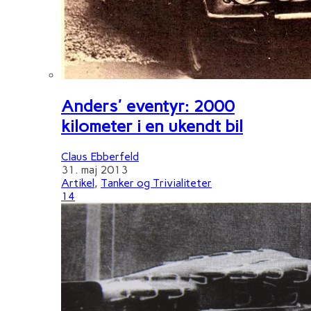
Anders' eventyr: 2000
kilometer i en ukendt bil
Claus Ebberfeld
31. maj 2013
Artikel
,
Tanker og Trivialiteter
14