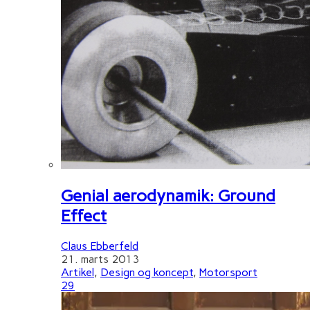
Genial aerodynamik: Ground
Effect
Claus Ebberfeld
21. marts 2013
Artikel
,
Design og koncept
,
Motorsport
29