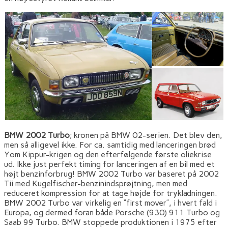
BMW 2002 Turbo
; kronen på BMW 02-serien. Det blev den,
men så alligevel ikke. For ca. samtidig med lanceringen brød
Yom Kippur-krigen og den efterfølgende første oliekrise
ud. Ikke just perfekt timing for lanceringen af en bil med et
højt benzinforbrug! BMW 2002 Turbo var baseret på 2002
Tii med Kugelfischer-benzinindsprøjtning, men med
reduceret kompression for at tage højde for trykladningen.
BMW 2002 Turbo var virkelig en “first mover”, i hvert fald i
Europa, og dermed foran både Porsche (930) 911 Turbo og
Saab 99 Turbo. BMW stoppede produktionen i 1975 efter