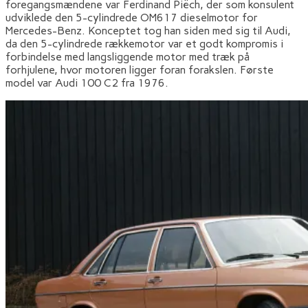
foregangsmændene var Ferdinand Piëch, der som konsulent
udviklede den 5-cylindrede OM617 dieselmotor for
Mercedes-Benz. Konceptet tog han siden med sig til Audi,
da den 5-cylindrede rækkemotor var et godt kompromis i
forbindelse med langsliggende motor med træk på
forhjulene, hvor motoren ligger foran forakslen. Første
model var Audi 100 C2 fra 1976.