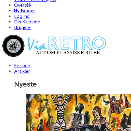
Overblik
Ny Bruger
Log ind
Din Klubside
Brugere
Forside
Artikler
Nyeste