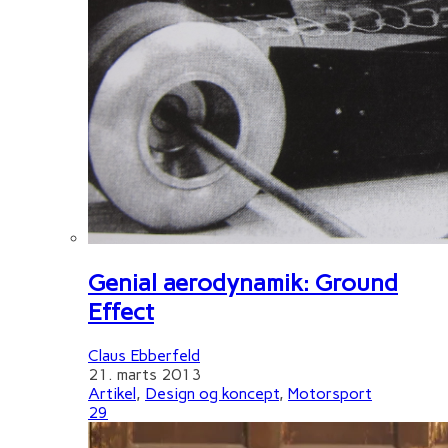
Genial aerodynamik: Ground
Effect
Claus Ebberfeld
21. marts 2013
Artikel
,
Design og koncept
,
Motorsport
29