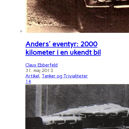
Anders' eventyr: 2000
kilometer i en ukendt bil
Claus Ebberfeld
31. maj 2013
Artikel
,
Tanker og Trivialiteter
14