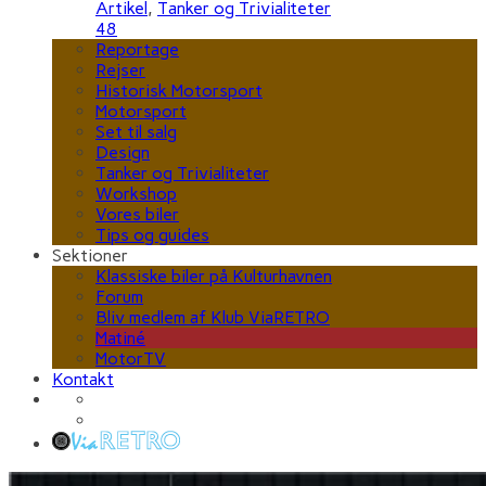
Artikel
,
Tanker og Trivialiteter
48
Reportage
Rejser
Historisk Motorsport
Motorsport
Set til salg
Design
Tanker og Trivialiteter
Workshop
Vores biler
Tips og guides
Sektioner
Klassiske biler på Kulturhavnen
Forum
Bliv medlem af Klub ViaRETRO
Matiné
MotorTV
Kontakt