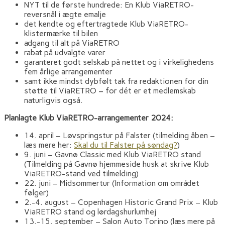
NYT til de første hundrede: En Klub ViaRETRO-
reversnål i ægte emalje
det kendte og eftertragtede Klub ViaRETRO-
klistermærke til bilen
adgang til alt på ViaRETRO
rabat på udvalgte varer
garanteret godt selskab på nettet og i virkelighedens
fem årlige arrangementer
samt ikke mindst dybfølt tak fra redaktionen for din
støtte til ViaRETRO – for dét er et medlemskab
naturligvis også.
Planlagte Klub ViaRETRO-arrangementer 2024:
14. april – Løvspringstur på Falster (tilmelding åben –
læs mere her:
Skal du til Falster på søndag?
)
9. juni – Gavnø Classic med Klub ViaRETRO stand
(Tilmelding på Gavnø hjemmeside husk at skrive Klub
ViaRETRO-stand ved tilmelding)
22. juni – Midsommertur (Information om området
følger)
2.-4. august – Copenhagen Historic Grand Prix – Klub
ViaRETRO stand og lørdagshurlumhej
13.-15. september – Salon Auto Torino (læs mere på