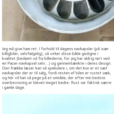
Jeg må give ham ret: I forhold til dagens navkapsler (på især
billigbiler, selvfølgelig), så virker disse både gedigne i
kvalitet (bedømt ud fra billederne, for jeg har aldrig rørt ved
en Pacer-navkapsel selv…) og gennemtænkte i deres design.
Den frække læser kan så spekulere i, om det kun er et sæt
navkapsler der er til salg, fordi resten af bilen er rustet væk,
og hér vil han så pege på et område, der efter min bedste
overbevisning er blevet meget bedre: Rust var faktisk værre
i gamle dage.