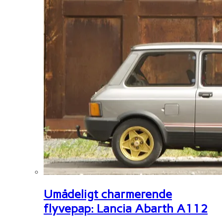
Umådeligt charmerende
flyvepap: Lancia Abarth A112