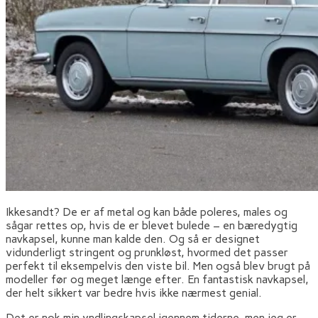
Ikkesandt? De er af metal og kan både poleres, males og
sågar rettes op, hvis de er blevet bulede – en bæredygtig
navkapsel, kunne man kalde den. Og så er designet
vidunderligt stringent og prunkløst, hvormed det passer
perfekt til eksempelvis den viste bil. Men også blev brugt på
modeller før og meget længe efter. En fantastisk navkapsel,
der helt sikkert var bedre hvis ikke nærmest genial.
Det er nok min yndlingskapsel igennem tiderne, men jeg er