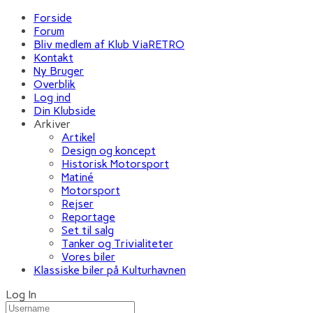
Forside
Forum
Bliv medlem af Klub ViaRETRO
Kontakt
Ny Bruger
Overblik
Log ind
Din Klubside
Arkiver
Artikel
Design og koncept
Historisk Motorsport
Matiné
Motorsport
Rejser
Reportage
Set til salg
Tanker og Trivialiteter
Vores biler
Klassiske biler på Kulturhavnen
Log In