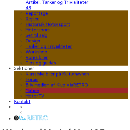
Artikel
,
Tanker og Trivialiteter
48
Reportage
Rejser
Historisk Motorsport
Motorsport
Set til salg
Design
Tanker og Trivialiteter
Workshop
Vores biler
Tips og guides
Sektioner
Klassiske biler på Kulturhavnen
Forum
Bliv medlem af Klub ViaRETRO
Matiné
MotorTV
Kontakt