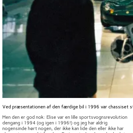
Ved præsentationen af den færdige bil i 1996 var chassiset st
Men den er god nok: Elise var en lille sportsvognsrevolution
dengang i 1994 (og igen i 1996!) og jeg har aldrig
nogensinde hørt nogen, der ikke kan lide den eller ikke har