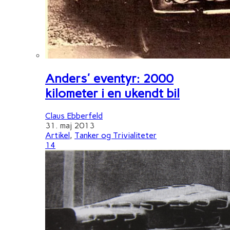
Anders' eventyr: 2000
kilometer i en ukendt bil
Claus Ebberfeld
31. maj 2013
Artikel
,
Tanker og Trivialiteter
14