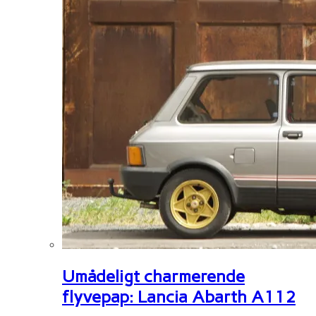
Umådeligt charmerende
flyvepap: Lancia Abarth A112