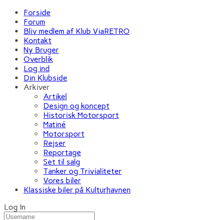
Forside
Forum
Bliv medlem af Klub ViaRETRO
Kontakt
Ny Bruger
Overblik
Log ind
Din Klubside
Arkiver
Artikel
Design og koncept
Historisk Motorsport
Matiné
Motorsport
Rejser
Reportage
Set til salg
Tanker og Trivialiteter
Vores biler
Klassiske biler på Kulturhavnen
Log In