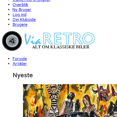
Overblik
Ny Bruger
Log ind
Din Klubside
Brugere
Forside
Artikler
Nyeste