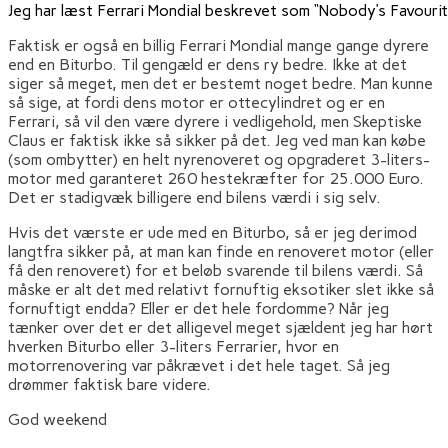
Jeg har læst Ferrari Mondial beskrevet som “Nobody’s Favourite
Faktisk er også en billig Ferrari Mondial mange gange dyrere
end en Biturbo. Til gengæld er dens ry bedre. Ikke at det
siger så meget, men det er bestemt noget bedre. Man kunne
så sige, at fordi dens motor er ottecylindret og er en
Ferrari, så vil den være dyrere i vedligehold, men Skeptiske
Claus er faktisk ikke så sikker på det. Jeg ved man kan købe
(som ombytter) en helt nyrenoveret og opgraderet 3-liters-
motor med garanteret 260 hestekræfter for 25.000 Euro.
Det er stadigvæk billigere end bilens værdi i sig selv.
Hvis det værste er ude med en Biturbo, så er jeg derimod
langtfra sikker på, at man kan finde en renoveret motor (eller
få den renoveret) for et beløb svarende til bilens værdi. Så
måske er alt det med relativt fornuftig eksotiker slet ikke så
fornuftigt endda? Eller er det hele fordomme? Når jeg
tænker over det er det alligevel meget sjældent jeg har hørt
hverken Biturbo eller 3-liters Ferrarier, hvor en
motorrenovering var påkrævet i det hele taget. Så jeg
drømmer faktisk bare videre.
God weekend