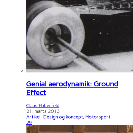
Genial aerodynamik: Ground
Effect
Claus Ebberfeld
21. marts 2013
Artikel
,
Design og koncept
,
Motorsport
29